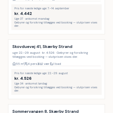
Pris for næste ledige uge: 7.–14. september
kr.
4.442
Uge 37 · ankomst mandag
Gebyrer og forsikring tillægges ved booking — slutprisen vises
der.
Skovduevej 41, Skærby Strand
uge: 22.–29. august · kr. 4.526 · Gebyrer og forsikring
tillægges ved booking — slutprisen vises der.
55
m²
4 pers.
2 vær.
1 bad
Pris for næste ledige uge: 22.–29. august
kr.
4.526
Uge 34 · ankomst lørdag
Gebyrer og forsikring tillægges ved booking — slutprisen vises
der.
Sommervangen 8, Skærby Strand