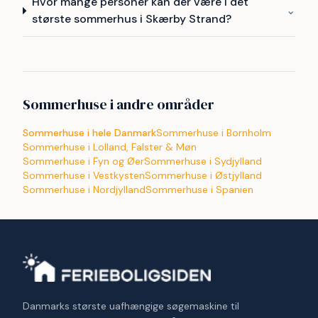
Hvor mange personer kan der være i det
⌄
største sommerhus i Skærby Strand?
Sommerhuse i andre områder
Sommerhuse i hele Danmark
Sommerhuse i Bornholm
Sommerhuse i Lolland, Falster & Møn
Sommerhuse i Fyn og Øer
Sommerhuse i Sydjylland
Sommerhuse i Vestkysten
Sommerhuse i Østjylland
Sommerhuse i Nordjylland
Sommerhuse i Spanien
Danmarks største uafhængige søgemaskine til