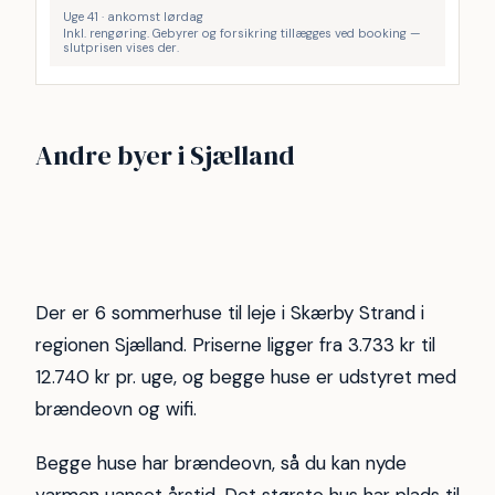
Uge 41 · ankomst lørdag
Inkl. rengøring. Gebyrer og forsikring tillægges ved booking —
slutprisen vises der.
Nordsjælland
Vejby Strand
Andre byer i Sjælland
Frederiksværk
Karrebæksminde
Nykøbing Sjælland
22
16
Tisvilde hegn
Kulhuse
14
14
Rågeleje
Strand
14
12
11
11
Der er 6 sommerhuse til leje i Skærby Strand i
regionen Sjælland. Priserne ligger fra 3.733 kr til
12.740 kr pr. uge, og begge huse er udstyret med
brændeovn og wifi.
Begge huse har brændeovn, så du kan nyde
varmen uanset årstid. Det største hus har plads til