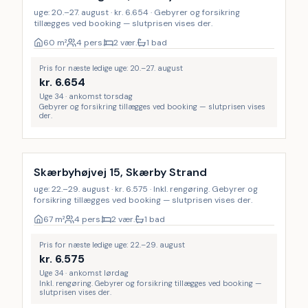
uge: 20.–27. august · kr. 6.654 · Gebyrer og forsikring
tillægges ved booking — slutprisen vises der.
60
m²
4 pers.
2 vær.
1 bad
Pris for næste ledige uge: 20.–27. august
kr.
6.654
Uge 34 · ankomst torsdag
Gebyrer og forsikring tillægges ved booking — slutprisen vises
der.
Inkl. rengøring
Skærbyhøjvej 15, Skærby Strand
uge: 22.–29. august · kr. 6.575 · Inkl. rengøring. Gebyrer og
forsikring tillægges ved booking — slutprisen vises der.
67
m²
4 pers.
2 vær.
1 bad
Pris for næste ledige uge: 22.–29. august
kr.
6.575
Uge 34 · ankomst lørdag
Inkl. rengøring. Gebyrer og forsikring tillægges ved booking —
slutprisen vises der.