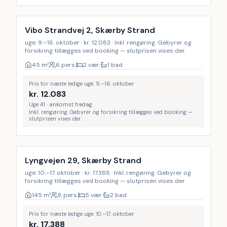
Inkl. rengøring
Vibo Strandvej 2, Skærby Strand
uge: 9.–16. oktober · kr. 12.083 · Inkl. rengøring. Gebyrer og
forsikring tillægges ved booking — slutprisen vises der.
45
m²
6 pers.
2 vær.
1 bad
Pris for næste ledige uge: 9.–16. oktober
kr.
12.083
Uge 41 · ankomst fredag
Inkl. rengøring. Gebyrer og forsikring tillægges ved booking —
slutprisen vises der.
Inkl. rengøring
Lyngvejen 29, Skærby Strand
uge: 10.–17. oktober · kr. 17.388 · Inkl. rengøring. Gebyrer og
forsikring tillægges ved booking — slutprisen vises der.
145
m²
8 pers.
5 vær.
2 bad
Pris for næste ledige uge: 10.–17. oktober
kr.
17.388