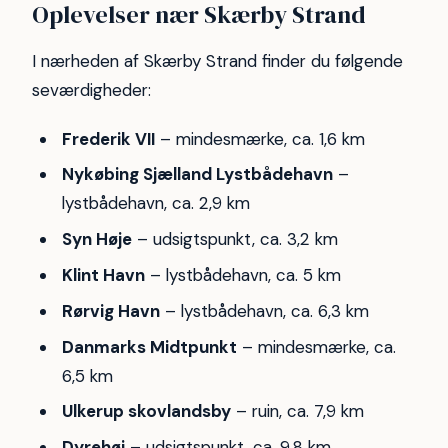
Oplevelser nær Skærby Strand
I nærheden af Skærby Strand finder du følgende
seværdigheder:
Frederik VII
– mindesmærke, ca. 1,6 km
Nykøbing Sjælland Lystbådehavn
–
lystbådehavn, ca. 2,9 km
Syn Høje
– udsigtspunkt, ca. 3,2 km
Klint Havn
– lystbådehavn, ca. 5 km
Rørvig Havn
– lystbådehavn, ca. 6,3 km
Danmarks Midtpunkt
– mindesmærke, ca.
6,5 km
Ulkerup skovlandsby
– ruin, ca. 7,9 km
Dyrehøj
– udsigtspunkt, ca. 9,8 km