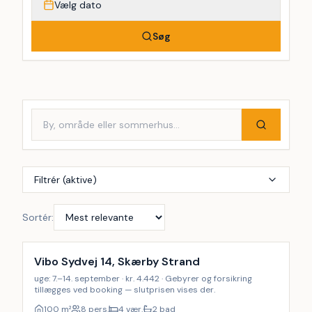
Vælg dato
Søg
Filtrér (aktive)
Sortér:
Vibo Sydvej 14, Skærby Strand
uge: 7.–14. september · kr. 4.442 · Gebyrer og forsikring
tillægges ved booking — slutprisen vises der.
100
m²
8 pers.
4 vær.
2 bad