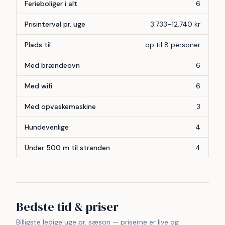
Ferieboliger i alt
6
Prisinterval pr. uge
3.733–12.740 kr
Plads til
op til 8 personer
Med brændeovn
6
Med wifi
6
Med opvaskemaskine
3
Hundevenlige
4
Under 500 m til stranden
4
Bedste tid & priser
Billigste ledige uge pr. sæson — priserne er live og