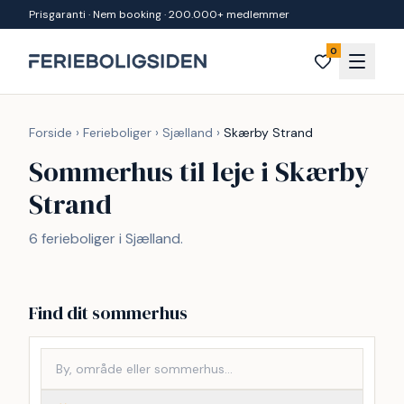
Spring til indhold
Prisgaranti · Nem booking · 200.000+ medlemmer
0
Forside
›
Ferieboliger
›
Sjælland
›
Skærby Strand
Sommerhus til leje i Skærby
Strand
6 ferieboliger i Sjælland.
Find dit sommerhus