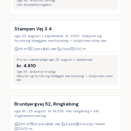
Uge 36 · ankomst lørdag
inkl. ekspeditionsgebyr
Stampen Vej 3 4
uge: 25. august–1. september · kr. 4.610 · Gebyrer og
forsikring tillægges ved booking — slutprisen vises der.
94
m²
7 pers.
2 vær.
1 bad
500
m
Pris for næste ledige uge: 25. august–1. september
kr.
4.610
Uge 35 · ankomst tirsdag
Gebyrer og forsikring tillægges ved booking — slutprisen vises
der.
Inkl. rengøring
LAST MINUTE
18
%
Brunbjergvej 52, Ringkøbing
uge: 18.–25. august · kr. 16.258 · inkl. rengøring + inkl.
tryghedsforsikring
255
m²
16 pers.
6 vær.
3 bad
3 husdyr tilladt
2000
m