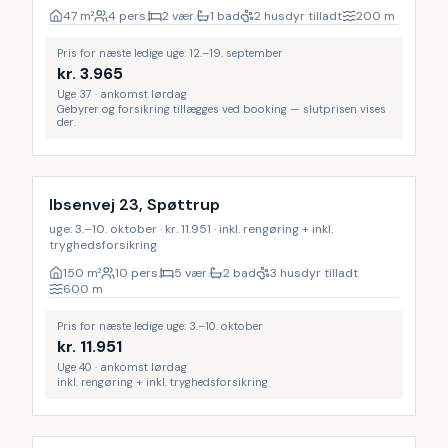
47
m²
4 pers.
2 vær.
1 bad
2 husdyr tilladt
200
m
Pris for næste ledige uge: 12.–19. september
kr.
3.965
Uge 37 · ankomst lørdag
Gebyrer og forsikring tillægges ved booking — slutprisen vises
der.
Inkl. rengøring
8
%
Ibsenvej 23, Spøttrup
uge: 3.–10. oktober · kr. 11.951 · inkl. rengøring + inkl.
tryghedsforsikring
150
m²
10 pers.
5 vær.
2 bad
3 husdyr tilladt
600
m
Pris for næste ledige uge: 3.–10. oktober
kr.
11.951
Uge 40 · ankomst lørdag
inkl. rengøring + inkl. tryghedsforsikring
Inkl. rengøring