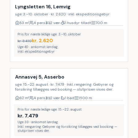
Lyngsletten 16, Lemvig
uge: 3.–10. oktober · kr. 2.620 · inkl. ekspeditionsgebyr
83
m²
4 pers.
2 vær.
1 husdyr tilladt
700
m
Pris for næste ledige uge: 3.–10. oktober
kr.
2.620
kr.
3.410
Uge 40 · ankomst lørdag
inkl. ekspeditionsgebyr
Inkl. rengøring
Annasvej 5, Asserbo
uge: 15.–22. august · kr. 7.479 · Inkl. rengøring. Gebyrer og
forsikring tillægges ved booking — slutprisen vises der.
62
m²
4 pers.
2 vær.
1 bad
1500
m
Pris for næste ledige uge: 15.–22. august
kr.
7.479
Uge 33 · ankomst lørdag
Inkl. rengøring. Gebyrer og forsikring tillægges ved booking —
slutprisen vises der.