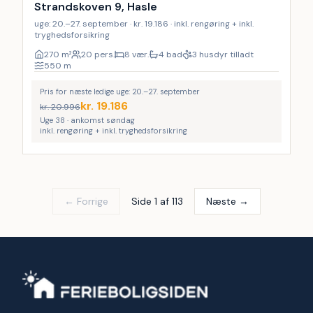
9
%
Strandskoven 9, Hasle
uge: 20.–27. september · kr. 19.186 · inkl. rengøring + inkl.
tryghedsforsikring
270
m²
20 pers.
8 vær.
4 bad
3 husdyr tilladt
550
m
Pris for næste ledige uge: 20.–27. september
kr.
19.186
kr.
20.996
Uge 38 · ankomst søndag
inkl. rengøring + inkl. tryghedsforsikring
← Forrige
Side 1 af 113
Næste →