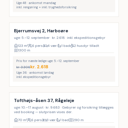
Uge 48 · ankomst mandag
inkl. rengøring + inkl. tryghedsforsikring
LAST MINUTE
Bjerrumsvej 2, Harboøre
uge: 5.–12. september · kr. 2.618 · inkl. ekspeditionsgebyr
123
m²
6 pers.
4 vær.
1 bad
2 husdyr tilladt
1300
m
Pris for næste ledige uge: 5.–12. september
kr.
2.618
kr.
3.306
Uge 36 · ankomst lørdag
inkl. ekspeditionsgebyr
Tofthøjs-åsen 37, Rågeleje
uge: 10.–17. august · kr. 9.683 · Gebyrer og forsikring tillægges
ved booking — slutprisen vises der.
70
m²
6 pers.
3 vær.
1 bad
290
m