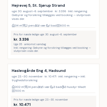
Hejrevej 5, St. Sjørup Strand
uge: 30. august–6. september · kr. 3.336 · Inkl. rengøring.
Gebyrer og forsikring tillægges ved booking — slutprisen
vises der.
34
m²
2 pers.
1 vær.
1 bad
600
m
Pris for næste ledige uge: 30. august–6. september
kr.
3.336
Uge 35 · ankomst søndag
Inkl. rengøring. Gebyrer og forsikring tillægges ved booking —
slutprisen vises der.
Inkl. rengøring
17
%
Haslevgårde Eng 4, Hadsund
uge: 23.–30. november · kr. 10.471 · inkl. rengøring + inkl.
tryghedsforsikring
302
m²
14 pers.
5 vær.
3 bad
3 husdyr tilladt
500
m
Pris for næste ledige uge: 23.–30. november
kr.
10.471