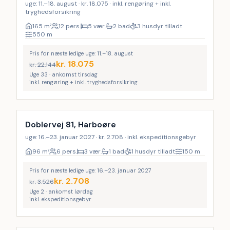
uge: 11.–18. august · kr. 18.075 · inkl. rengøring + inkl.
tryghedsforsikring
165
m²
12 pers.
5 vær.
2 bad
3 husdyr tilladt
550
m
Pris for næste ledige uge: 11.–18. august
kr.
18.075
kr.
22.144
Uge 33 · ankomst tirsdag
inkl. rengøring + inkl. tryghedsforsikring
Doblervej 81, Harboøre
uge: 16.–23. januar 2027 · kr. 2.708 · inkl. ekspeditionsgebyr
96
m²
6 pers.
3 vær.
1 bad
1 husdyr tilladt
150
m
Pris for næste ledige uge: 16.–23. januar 2027
kr.
2.708
kr.
3.526
Uge 2 · ankomst lørdag
inkl. ekspeditionsgebyr
Inkl. rengøring