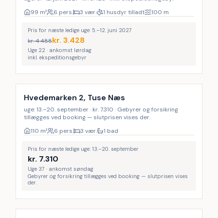
99
m²
6 pers.
3 vær.
1 husdyr tilladt
100
m
Pris for næste ledige uge: 5.–12. juni 2027
kr.
3.428
kr.
4.488
Uge 22 · ankomst lørdag
inkl. ekspeditionsgebyr
Hvedemarken 2, Tuse Næs
uge: 13.–20. september · kr. 7.310 · Gebyrer og forsikring
tillægges ved booking — slutprisen vises der.
110
m²
6 pers.
3 vær.
1 bad
Pris for næste ledige uge: 13.–20. september
kr.
7.310
Uge 37 · ankomst søndag
Gebyrer og forsikring tillægges ved booking — slutprisen vises
der.
Inkl. rengøring