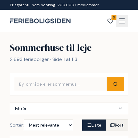
Spring til indhold
Prisgaranti · Nem booking · 200.000+ medlemmer
0
Sommerhuse til leje
2.693 ferieboliger · Side 1 af 113
Filtrér
Sortér:
Liste
Kort