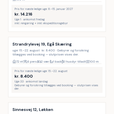
Pris for næste ledige uge: 8.–15. januar 2027
kr.
14.216
Uge 1 · ankomst fredag
inkl. rengøring + inkl. ekspeditionsgebyr
Strandrylevej 19, Egå Skæring
uge: 15.–22. august · kr. 8.400 · Gebyrer og forsikring
tillægges ved booking — slutprisen vises der.
72
m²
6 pers.
2 vær.
1 bad
1 husdyr tilladt
100
m
Pris for næste ledige uge: 15.–22. august
kr.
8.400
Uge 33 · ankomst lørdag
Gebyrer og forsikring tillægges ved booking — slutprisen vises
der.
Inkl. rengøring
LAST MINUTE
19
%
Sinnesvej 12, Løkken