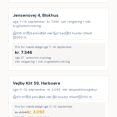
Inkl. rengøring
9
%
Jensensvej 4, Blokhus
uge: 7.–14. september · kr. 7.346 · inkl. rengøring + inkl.
tryghedsforsikring
108
m²
8 pers.
4 vær.
2 bad
3 husdyr tilladt
350
m
Pris for næste ledige uge: 7.–14. september
kr.
7.346
Uge 37 · ankomst mandag
inkl. rengøring + inkl. tryghedsforsikring
LAST MINUTE
Vejlby Klit 59, Harboøre
uge: 5.–12. september · kr. 3.093 · inkl. ekspeditionsgebyr
101
m²
6 pers.
4 vær.
1 husdyr tilladt
550
m
Pris for næste ledige uge: 5.–12. september
kr.
3.093
kr.
4.041