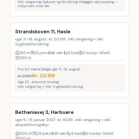
Inkl. rengøring. Gebyrer og forsikring tillægges ved booking —
slutprisen vises der.
Inkl. rengøring
LAST MINUTE
29
%
Strandskoven 11, Hasle
uge: 11.–18. august · kr. 20.139 · inkl. rengøring + inkl.
tryghedsforsikring
182
m²
12 pers.
6 vær.
3 bad
3 husdyr tilladt
530
m
Pris for næste ledige uge: 11.–18. august
kr.
20.139
kr.
27.871
Uge 33 · ankomst tirsdag
inkl. rengøring + inkl. tryghedsforsikring
Inkl. rengøring
Bethaniavej 3, Harboøre
uge: 8.–15. januar 2027 · kr. 14.216 · inkl. rengøring + inkl.
ekspeditionsgebyr
300
m²
26 pers.
9 vær.
4 bad
3 husdyr tilladt
150
m