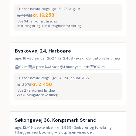
Pris for næste ledige uge: 18.–25. august
kr.
16.258
kr.
19.722
Uge 34 · ankomst tirsdag
inkl. rengøring + inkl. tryghedsforsikring
Byskovvej 24, Harboøre
uge: 16.–23. januar 2027 · kr. 2.458 · ekskl. obligatoriske tillæg
97
m²
6 pers.
3 vær.
1 husdyr tilladt
100
m
Pris for næste ledige uge: 16.–23. januar 2027
kr.
2.458
kr.
3.276
Uge 2 · ankomst lørdag
ekskl. obligatoriske tillæg
Søkongevej 36, Kongsmark Strand
uge: 12.–19. september · kr. 3.965 · Gebyrer og forsikring
tillægges ved booking — slutprisen vises der.