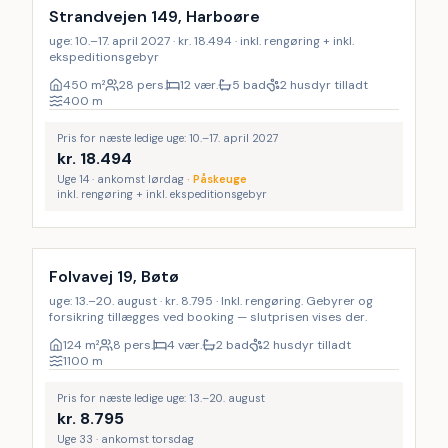
Strandvejen 149, Harboøre
uge: 10.–17. april 2027 · kr. 18.494 · inkl. rengøring + inkl.
ekspeditionsgebyr
450
m²
28 pers.
12 vær.
5 bad
2 husdyr tilladt
400
m
Pris for næste ledige uge: 10.–17. april 2027
kr.
18.494
Uge 14 · ankomst lørdag
·
Påskeuge
inkl. rengøring + inkl. ekspeditionsgebyr
Inkl. rengøring
Folvavej 19, Bøtø
uge: 13.–20. august · kr. 8.795 · Inkl. rengøring. Gebyrer og
forsikring tillægges ved booking — slutprisen vises der.
124
m²
8 pers.
4 vær.
2 bad
2 husdyr tilladt
1100
m
Pris for næste ledige uge: 13.–20. august
kr.
8.795
Uge 33 · ankomst torsdag