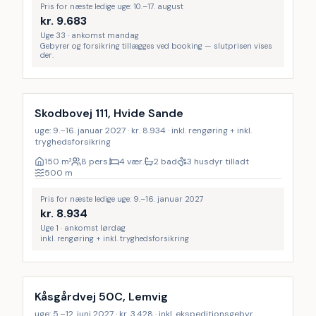
Pris for næste ledige uge: 10.–17. august
kr.
9.683
Uge 33 · ankomst mandag
Gebyrer og forsikring tillægges ved booking — slutprisen vises
der.
Inkl. rengøring
Skodbovej 111, Hvide Sande
uge: 9.–16. januar 2027 · kr. 8.934 · inkl. rengøring + inkl.
tryghedsforsikring
150
m²
8 pers.
4 vær.
2 bad
3 husdyr tilladt
500
m
Pris for næste ledige uge: 9.–16. januar 2027
kr.
8.934
Uge 1 · ankomst lørdag
inkl. rengøring + inkl. tryghedsforsikring
Kåsgårdvej 50C, Lemvig
uge: 5.–12. juni 2027 · kr. 3.428 · inkl. ekspeditionsgebyr