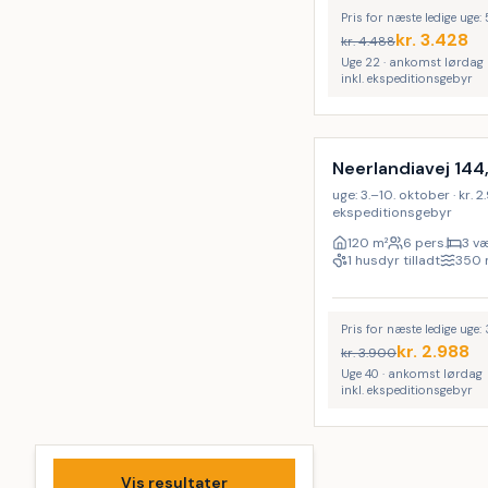
Pris for næste ledige uge: 
kr.
3.428
kr.
4.488
Uge 22 · ankomst lørdag
inkl. ekspeditionsgebyr
Neerlandiavej 144
uge: 3.–10. oktober · kr. 2.
ekspeditionsgebyr
120
m²
6 pers.
3 væ
1 husdyr tilladt
350
Pris for næste ledige uge:
kr.
2.988
kr.
3.900
Uge 40 · ankomst lørdag
inkl. ekspeditionsgebyr
Vis resultater