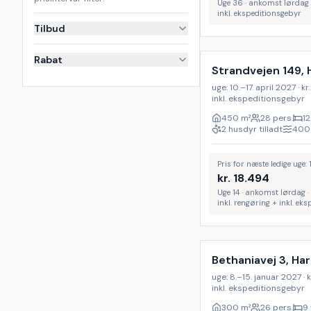
Uge 36 · ankomst lørdag
inkl. ekspeditionsgebyr
Tilbud
Inkl. rengøring
Rabat
Strandvejen 149,
uge: 10.–17. april 2027 · kr
inkl. ekspeditionsgebyr
450
m²
28 pers.
12
2 husdyr tilladt
400
Pris for næste ledige uge: 
kr.
18.494
Uge 14 · ankomst lørdag
inkl. rengøring + inkl. ek
Inkl. rengøring
Bethaniavej 3, Ha
uge: 8.–15. januar 2027 · kr
inkl. ekspeditionsgebyr
300
m²
26 pers.
9 