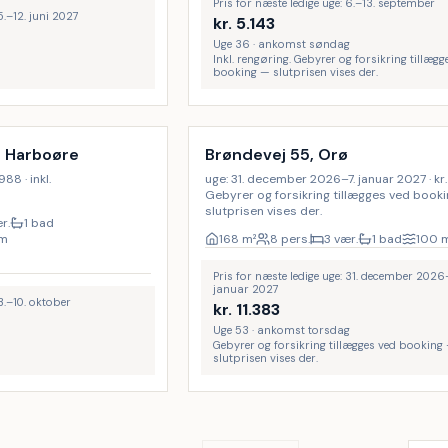
Pris for næste ledige uge: 6.–13. september
5.–12. juni 2027
kr.
5.143
Uge 36 · ankomst søndag
Inkl. rengøring. Gebyrer og forsikring tillægg
booking — slutprisen vises der.
, Harboøre
Brøndevej 55, Orø
988 · inkl.
uge: 31. december 2026–7. januar 2027 · kr. 
Gebyrer og forsikring tillægges ved book
slutprisen vises der.
r.
1 bad
m
168
m²
8 pers.
3 vær.
1 bad
100
Pris for næste ledige uge: 31. december 2026–
januar 2027
 3.–10. oktober
kr.
11.383
Uge 53 · ankomst torsdag
Gebyrer og forsikring tillægges ved booking
slutprisen vises der.