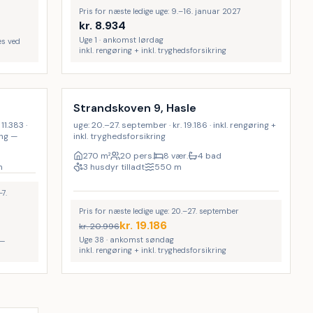
Pris for næste ledige uge: 9.–16. januar 2027
kr.
8.934
Uge 1 · ankomst lørdag
es ved
inkl. rengøring + inkl. tryghedsforsikring
Inkl. rengøring
9
%
Strandskoven 9, Hasle
11.383 ·
uge: 20.–27. september · kr. 19.186 · inkl. rengøring +
ing —
inkl. tryghedsforsikring
270
m²
20 pers.
8 vær.
4 bad
m
3 husdyr tilladt
550
m
7.
Pris for næste ledige uge: 20.–27. september
kr.
19.186
kr.
20.996
Uge 38 · ankomst søndag
 —
inkl. rengøring + inkl. tryghedsforsikring