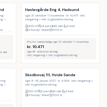
9
%
nd
Haslevgårde Eng 4, Hadsund
ing.
uge: 31. oktober–7. november · kr. 10.471 · inkl.
ing —
rengøring + inkl. tryghedsforsikring
302
m²
14 pers.
5 vær.
3 bad
m
3 husdyr tilladt
500
m
Pris for næste ledige uge: 31. oktober–7. november
kr.
10.471
Uge 44 · ankomst lørdag
es ved
inkl. rengøring + inkl. tryghedsforsikring
Inkl. rengøring
Skodbovej 111, Hvide Sande
ring.
uge: 9.–16. januar 2027 · kr. 8.934 · inkl. rengøring +
ing —
inkl. tryghedsforsikring
150
m²
8 pers.
4 vær.
2 bad
3 husdyr tilladt
500
m