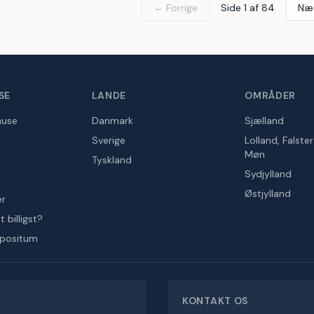
← Forrige
Side 1 af 84
Næ
SE
LANDE
OMRÅDER
huse
Danmark
Sjælland
Sverige
Lolland, Falste
Møn
Tyskland
Sydjylland
Østjylland
er
 billigst?
epositum
KONTAKT OS