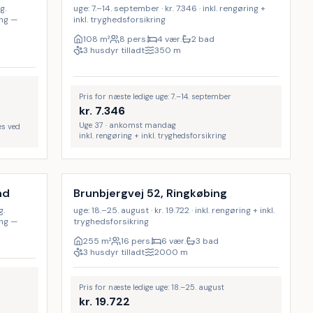
g.
uge: 7.–14. september · kr. 7.346 · inkl. rengøring +
ing —
inkl. tryghedsforsikring
108
m²
8 pers.
4 vær.
2 bad
3 husdyr tilladt
350
m
Pris for næste ledige uge: 7.–14. september
kr.
7.346
Uge 37 · ankomst mandag
es ved
inkl. rengøring + inkl. tryghedsforsikring
Inkl. rengøring
17
%
nd
Brunbjergvej 52, Ringkøbing
g.
uge: 18.–25. august · kr. 19.722 · inkl. rengøring + inkl.
ing —
tryghedsforsikring
255
m²
16 pers.
6 vær.
3 bad
3 husdyr tilladt
2000
m
Pris for næste ledige uge: 18.–25. august
kr.
19.722