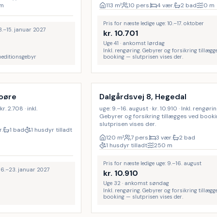
m
113
m²
10 pers.
4 vær.
2 bad
0
m
Pris for næste ledige uge: 10.–17. oktober
 8.–15. januar 2027
kr.
10.701
Uge 41 · ankomst lørdag
Inkl. rengøring. Gebyrer og forsikring tillægg
speditionsgebyr
booking — slutprisen vises der.
Inkl. rengøring
boøre
Dalgårdsvej 8, Hegedal
r. 2.708 · inkl.
uge: 9.–16. august · kr. 10.910 · Inkl. rengørin
Gebyrer og forsikring tillægges ved book
slutprisen vises der.
r.
1 bad
1 husdyr tilladt
120
m²
7 pers.
3 vær.
2 bad
1 husdyr tilladt
250
m
Pris for næste ledige uge: 9.–16. august
 16.–23. januar 2027
kr.
10.910
Uge 32 · ankomst søndag
Inkl. rengøring. Gebyrer og forsikring tillægg
booking — slutprisen vises der.
Inkl. rengøring