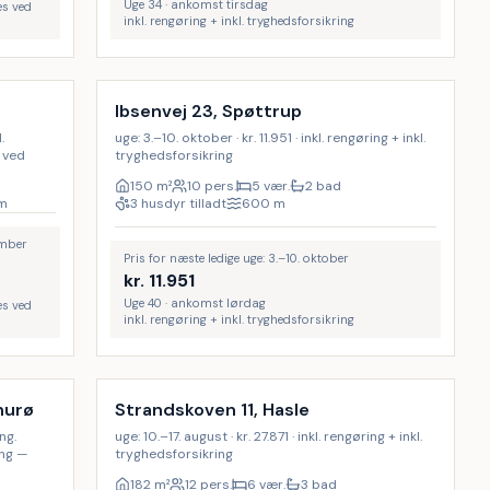
Uge 34 · ankomst tirsdag
es ved
inkl. rengøring + inkl. tryghedsforsikring
Inkl. rengøring
8
%
Ibsenvej 23, Spøttrup
.
uge: 3.–10. oktober · kr. 11.951 · inkl. rengøring + inkl.
 ved
tryghedsforsikring
150
m²
10 pers.
5 vær.
2 bad
m
3 husdyr tilladt
600
m
ember
Pris for næste ledige uge: 3.–10. oktober
kr.
11.951
Uge 40 · ankomst lørdag
es ved
inkl. rengøring + inkl. tryghedsforsikring
Inkl. rengøring
29
%
hurø
Strandskoven 11, Hasle
ing.
uge: 10.–17. august · kr. 27.871 · inkl. rengøring + inkl.
ing —
tryghedsforsikring
182
m²
12 pers.
6 vær.
3 bad