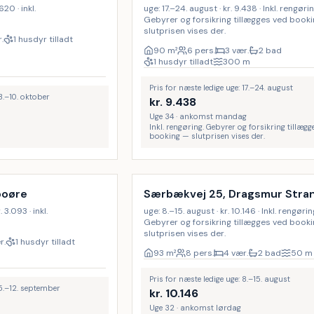
620 · inkl.
uge: 17.–24. august · kr. 9.438 · Inkl. rengørin
Gebyrer og forsikring tillægges ved book
slutprisen vises der.
.
1 husdyr tilladt
90
m²
6 pers.
3 vær.
2 bad
1 husdyr tilladt
300
m
Pris for næste ledige uge: 17.–24. august
 3.–10. oktober
kr.
9.438
Uge 34 · ankomst mandag
Inkl. rengøring. Gebyrer og forsikring tillægg
booking — slutprisen vises der.
Inkl. rengøring
rboøre
Særbækvej 25, Dragsmur Stra
 3.093 · inkl.
uge: 8.–15. august · kr. 10.146 · Inkl. rengørin
Gebyrer og forsikring tillægges ved book
slutprisen vises der.
r.
1 husdyr tilladt
93
m²
8 pers.
4 vær.
2 bad
50
m
Pris for næste ledige uge: 8.–15. august
 5.–12. september
kr.
10.146
Uge 32 · ankomst lørdag