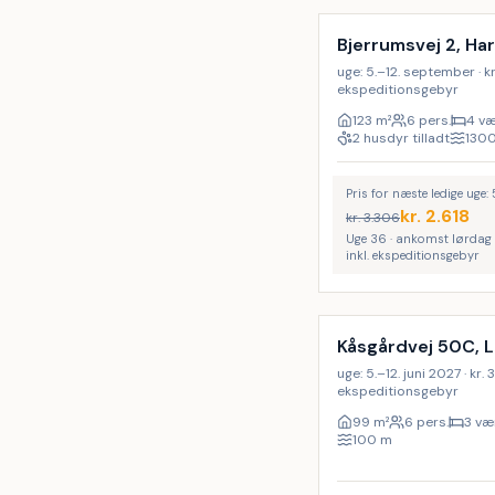
LAST MINUTE
Bjerrumsvej 2, Ha
uge: 5.–12. september · kr. 
ekspeditionsgebyr
123
m²
6 pers.
4 væ
2 husdyr tilladt
130
Pris for næste ledige uge:
kr.
2.618
kr.
3.306
Uge 36 · ankomst lørdag
inkl. ekspeditionsgebyr
Kåsgårdvej 50C, 
uge: 5.–12. juni 2027 · kr. 3
ekspeditionsgebyr
99
m²
6 pers.
3 væ
100
m