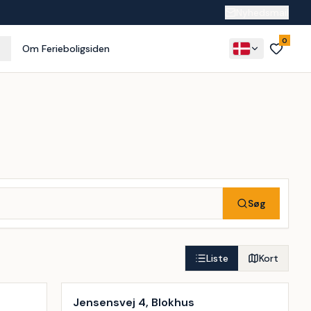
Nyhedsmail
0
Om Ferieboligsiden
Søg
Liste
Kort
Inkl. rengøring
9
%
Jensensvej 4, Blokhus