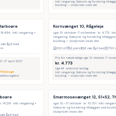
Inkl. rengøring. Gebyrer og forsikring tillægg
booking — slutprisen vises der.
Inkl. rengøring
 Harboøre
Kornvænget 10, Rågeleje
. 18.494 · inkl. rengøring +
uge: 31. oktober–7. november · kr. 4.773 · Inkl
rengøring. Gebyrer og forsikring tillægges
booking — slutprisen vises der.
 vær.
5 bad
m
100
m²
6 pers.
3 vær.
1 bad
750
Pris for næste ledige uge: 31. oktober–7. nov
10.–17. april 2027
kr.
4.773
Uge 44 · ankomst lørdag
·
Påskeuge
Inkl. rengøring. Gebyrer og forsikring tillægg
speditionsgebyr
booking — slutprisen vises der.
Inkl. rengøring
rboøre
Smørmosevænget 12, S1+S2, T
. 14.216 · inkl. rengøring +
uge: 10.–17. oktober · kr. 10.701 · Inkl. rengør
Gebyrer og forsikring tillægges ved book
slutprisen vises der.
vær.
4 bad