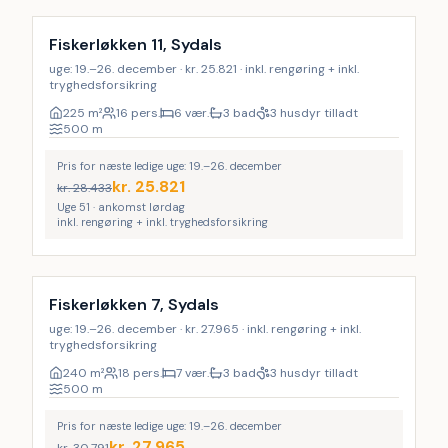
9
%
Fiskerløkken 11, Sydals
uge: 19.–26. december · kr. 25.821 · inkl. rengøring + inkl.
tryghedsforsikring
225
m²
16 pers.
6 vær.
3 bad
3 husdyr tilladt
500
m
Pris for næste ledige uge: 19.–26. december
kr.
25.821
kr.
28.433
Uge 51 · ankomst lørdag
inkl. rengøring + inkl. tryghedsforsikring
Inkl. rengøring
26
%
Fiskerløkken 7, Sydals
uge: 19.–26. december · kr. 27.965 · inkl. rengøring + inkl.
tryghedsforsikring
240
m²
18 pers.
7 vær.
3 bad
3 husdyr tilladt
500
m
Pris for næste ledige uge: 19.–26. december
kr.
27.965