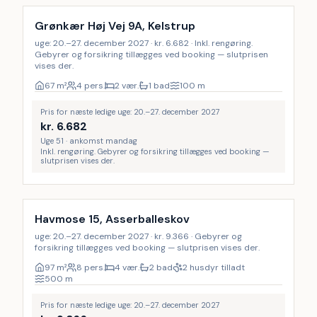
Grønkær Høj Vej 9A, Kelstrup
uge: 20.–27. december 2027 · kr. 6.682 · Inkl. rengøring.
Gebyrer og forsikring tillægges ved booking — slutprisen
vises der.
67
m²
4 pers.
2 vær.
1 bad
100
m
Pris for næste ledige uge: 20.–27. december 2027
kr.
6.682
Uge 51 · ankomst mandag
Inkl. rengøring. Gebyrer og forsikring tillægges ved booking —
slutprisen vises der.
Havmose 15, Asserballeskov
uge: 20.–27. december 2027 · kr. 9.366 · Gebyrer og
forsikring tillægges ved booking — slutprisen vises der.
97
m²
8 pers.
4 vær.
2 bad
2 husdyr tilladt
500
m
Pris for næste ledige uge: 20.–27. december 2027