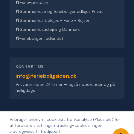
Ferie-portalen
Sommerhuse og ferieboliger udlejes Privat
Sommerhus Udlejes - Ferie - Rejser
Sommerhusudlejning Danmark
Ferieboliger i udlandet
KONTAKT OS
info@ferieboligsiden.dk
Vi svarer inden 24 timer — også i weekender og på
helligdage.
Ferieboligsiden ApS
·
Trigevej 9, 8382 Hinnerup
·
CVR 36909676
Vi bruger anonym, cookieløs trafikanalyse (Plausible) for
at forbedre sitet. Ingen tracking-cookies, ingen
©
2026
Ferieboligsiden
.
Alle rettigheder forbeholdes.
·
Udviklet af
videregivelse til tredjepart.
Design'R'us