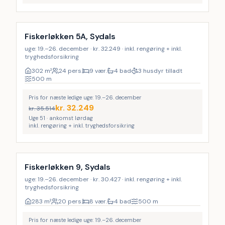
Inkl. rengøring
9
%
Fiskerløkken 5A, Sydals
uge: 19.–26. december · kr. 32.249 · inkl. rengøring + inkl.
tryghedsforsikring
302
m²
24 pers.
9 vær.
4 bad
3 husdyr tilladt
500
m
Pris for næste ledige uge: 19.–26. december
kr.
32.249
kr.
35.514
Uge 51 · ankomst lørdag
inkl. rengøring + inkl. tryghedsforsikring
Inkl. rengøring
9
%
Fiskerløkken 9, Sydals
uge: 19.–26. december · kr. 30.427 · inkl. rengøring + inkl.
tryghedsforsikring
283
m²
20 pers.
8 vær.
4 bad
500
m
Pris for næste ledige uge: 19.–26. december