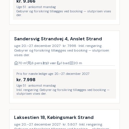
kr.
9.366
Uge 51 · ankomst mandag
Gebyrer og forsikring tillægges ved booking — slutprisen vises
der.
Inkl. rengøring
Sandersvig Strandvej 4, Anslet Strand
uge: 20.–27. december 2027 · kr. 7.998 · Inkl. rengøring.
Gebyrer og forsikring tillægges ved booking — slutprisen
vises der.
70
m²
6 pers.
3 vær.
1 bad
20
m
Pris for næste ledige uge: 20.–27. december 2027
kr.
7.998
Uge 51 · ankomst mandag
Inkl. rengøring. Gebyrer og forsikring tillægges ved booking —
slutprisen vises der.
Inkl. rengøring
Laksestien 18, Købingsmark Strand
uge: 20.–27. december 2027 · kr. 5.807 · Inkl. rengøring.