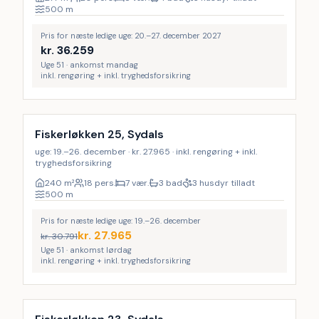
500
m
Pris for næste ledige uge: 20.–27. december 2027
kr.
36.259
Uge 51 · ankomst mandag
inkl. rengøring + inkl. tryghedsforsikring
Inkl. rengøring
12
%
Fiskerløkken 25, Sydals
uge: 19.–26. december · kr. 27.965 · inkl. rengøring + inkl.
tryghedsforsikring
240
m²
18 pers.
7 vær.
3 bad
3 husdyr tilladt
500
m
Pris for næste ledige uge: 19.–26. december
kr.
27.965
kr.
30.791
Uge 51 · ankomst lørdag
inkl. rengøring + inkl. tryghedsforsikring
Inkl. rengøring
15
%