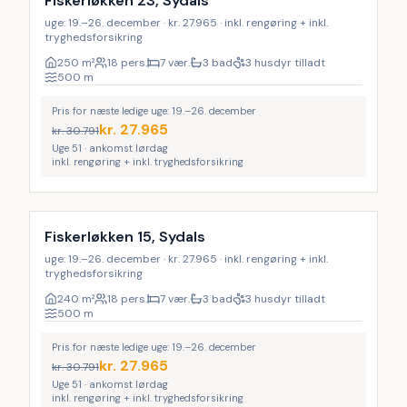
Fiskerløkken 23, Sydals
uge: 19.–26. december · kr. 27.965 · inkl. rengøring + inkl.
tryghedsforsikring
250
m²
18 pers.
7 vær.
3 bad
3 husdyr tilladt
500
m
Pris for næste ledige uge: 19.–26. december
kr.
27.965
kr.
30.791
Uge 51 · ankomst lørdag
inkl. rengøring + inkl. tryghedsforsikring
Inkl. rengøring
19
%
Fiskerløkken 15, Sydals
uge: 19.–26. december · kr. 27.965 · inkl. rengøring + inkl.
tryghedsforsikring
240
m²
18 pers.
7 vær.
3 bad
3 husdyr tilladt
500
m
Pris for næste ledige uge: 19.–26. december
kr.
27.965
kr.
30.791
Uge 51 · ankomst lørdag
inkl. rengøring + inkl. tryghedsforsikring