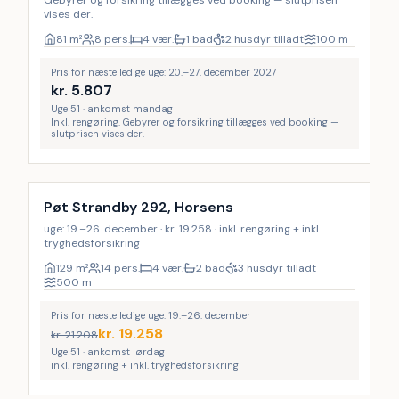
Gebyrer og forsikring tillægges ved booking — slutprisen
vises der.
81
m²
8 pers.
4 vær.
1 bad
2 husdyr tilladt
100
m
Pris for næste ledige uge: 20.–27. december 2027
kr.
5.807
Uge 51 · ankomst mandag
Inkl. rengøring. Gebyrer og forsikring tillægges ved booking —
slutprisen vises der.
Inkl. rengøring
9
%
Pøt Strandby 292, Horsens
uge: 19.–26. december · kr. 19.258 · inkl. rengøring + inkl.
tryghedsforsikring
129
m²
14 pers.
4 vær.
2 bad
3 husdyr tilladt
500
m
Pris for næste ledige uge: 19.–26. december
kr.
19.258
kr.
21.208
Uge 51 · ankomst lørdag
inkl. rengøring + inkl. tryghedsforsikring
Inkl. rengøring