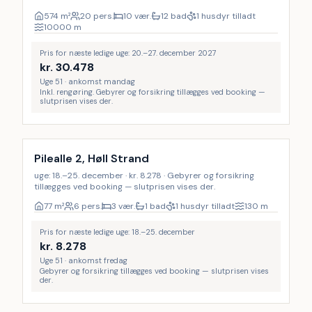
574
m²
20 pers.
10 vær.
12 bad
1 husdyr tilladt
10000
m
Pris for næste ledige uge: 20.–27. december 2027
kr.
30.478
Uge 51 · ankomst mandag
Inkl. rengøring. Gebyrer og forsikring tillægges ved booking —
slutprisen vises der.
Pilealle 2, Høll Strand
uge: 18.–25. december · kr. 8.278 · Gebyrer og forsikring
tillægges ved booking — slutprisen vises der.
77
m²
6 pers.
3 vær.
1 bad
1 husdyr tilladt
130
m
Pris for næste ledige uge: 18.–25. december
kr.
8.278
Uge 51 · ankomst fredag
Gebyrer og forsikring tillægges ved booking — slutprisen vises
der.
Inkl. rengøring