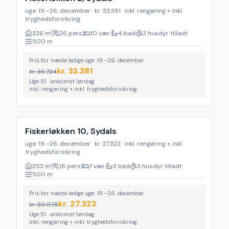
uge: 19.–26. december · kr. 33.381 · inkl. rengøring + inkl.
tryghedsforsikring
336
m²
26 pers.
10 vær.
4 bad
3 husdyr tilladt
500
m
Pris for næste ledige uge: 19.–26. december
kr.
33.381
kr.
36.724
Uge 51 · ankomst lørdag
inkl. rengøring + inkl. tryghedsforsikring
Inkl. rengøring
9
%
Fiskerløkken 10, Sydals
uge: 19.–26. december · kr. 27.323 · inkl. rengøring + inkl.
tryghedsforsikring
253
m²
18 pers.
7 vær.
3 bad
3 husdyr tilladt
500
m
Pris for næste ledige uge: 19.–26. december
kr.
27.323
kr.
30.078
Uge 51 · ankomst lørdag
inkl. rengøring + inkl. tryghedsforsikring