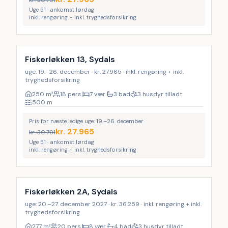
kr.
30.791
Uge 51 · ankomst lørdag
inkl. rengøring + inkl. tryghedsforsikring
Inkl. rengøring
18
%
Fiskerløkken 13, Sydals
uge: 19.–26. december · kr. 27.965 · inkl. rengøring + inkl.
tryghedsforsikring
250
m²
18 pers.
7 vær.
3 bad
3 husdyr tilladt
500
m
Pris for næste ledige uge: 19.–26. december
kr.
27.965
kr.
30.791
Uge 51 · ankomst lørdag
inkl. rengøring + inkl. tryghedsforsikring
Inkl. rengøring
9
%
Fiskerløkken 2A, Sydals
uge: 20.–27. december 2027 · kr. 36.259 · inkl. rengøring + inkl.
tryghedsforsikring
277
m²
20 pers.
8 vær.
4 bad
3 husdyr tilladt