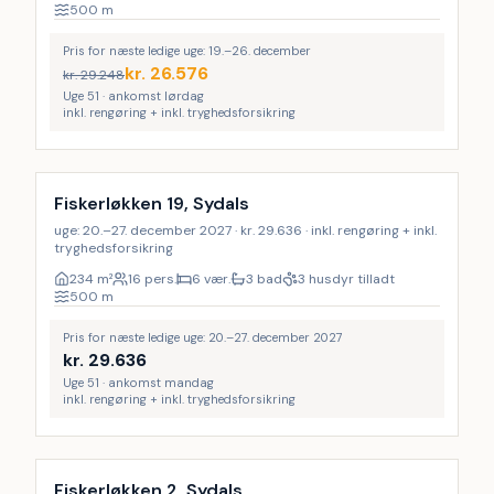
500
m
Pris for næste ledige uge: 19.–26. december
kr.
26.576
kr.
29.248
Uge 51 · ankomst lørdag
inkl. rengøring + inkl. tryghedsforsikring
Inkl. rengøring
9
%
Fiskerløkken 19, Sydals
uge: 20.–27. december 2027 · kr. 29.636 · inkl. rengøring + inkl.
tryghedsforsikring
234
m²
16 pers.
6 vær.
3 bad
3 husdyr tilladt
500
m
Pris for næste ledige uge: 20.–27. december 2027
kr.
29.636
Uge 51 · ankomst mandag
inkl. rengøring + inkl. tryghedsforsikring
Inkl. rengøring
18
%
Fiskerløkken 2, Sydals