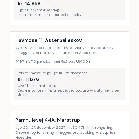
kr.
14.858
Uge 51 · ankomst søndag
inkl. rengøring + inkl. ekspeditionsgebyr
Havmose 11, Asserballeskov
uge: 18.–25. december · kr. 11.676 · Gebyrer og forsikring
tillægges ved booking — slutprisen vises der.
97
m²
8 pers.
4 vær.
2 bad
400
m
Pris for næste ledige uge: 18.–25. december
kr.
11.676
Uge 51 · ankomst fredag
Gebyrer og forsikring tillægges ved booking — slutprisen vises
der.
Inkl. rengøring
Pamhulevej 44A, Marstrup
uge: 20.–27. december 2027 · kr. 30.478 · Inkl. rengøring.
Gebyrer og forsikring tillægges ved booking — slutprisen
vises der.