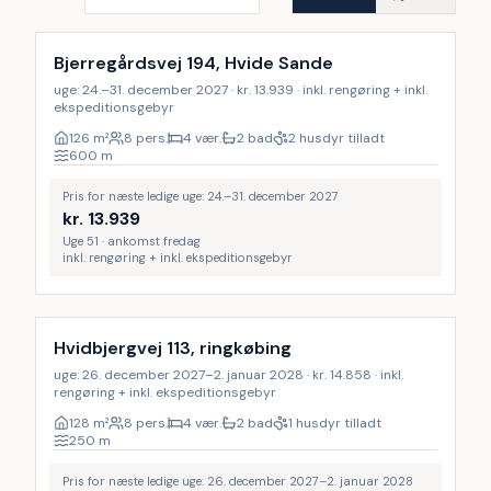
Inkl. rengøring
Bjerregårdsvej 194, Hvide Sande
uge: 24.–31. december 2027 · kr. 13.939 · inkl. rengøring + inkl.
ekspeditionsgebyr
126
m²
8 pers.
4 vær.
2 bad
2 husdyr tilladt
600
m
Pris for næste ledige uge: 24.–31. december 2027
kr.
13.939
Uge 51 · ankomst fredag
inkl. rengøring + inkl. ekspeditionsgebyr
Inkl. rengøring
Hvidbjergvej 113, ringkøbing
uge: 26. december 2027–2. januar 2028 · kr. 14.858 · inkl.
rengøring + inkl. ekspeditionsgebyr
128
m²
8 pers.
4 vær.
2 bad
1 husdyr tilladt
250
m
Pris for næste ledige uge: 26. december 2027–2. januar 2028