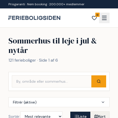
Spring til indhold
Prisgaranti · Nem booking · 200.000+ medlemmer
0
Sommerhus til leje i jul &
nytår
121 ferieboliger · Side 1 af 6
Filtrér (aktive)
Sortér:
Liste
Kort