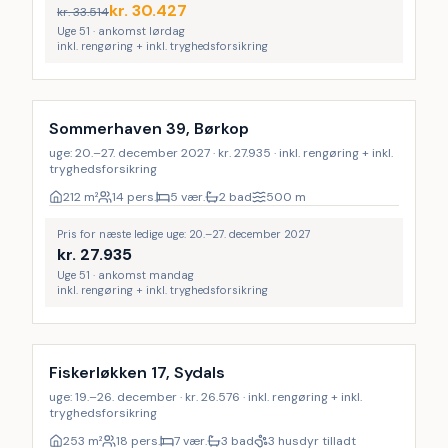
kr.
30.427
kr.
33.514
Uge 51 · ankomst lørdag
inkl. rengøring + inkl. tryghedsforsikring
Inkl. rengøring
9
%
Sommerhaven 39, Børkop
uge: 20.–27. december 2027 · kr. 27.935 · inkl. rengøring + inkl.
tryghedsforsikring
212
m²
14 pers.
5 vær.
2 bad
500
m
Pris for næste ledige uge: 20.–27. december 2027
kr.
27.935
Uge 51 · ankomst mandag
inkl. rengøring + inkl. tryghedsforsikring
Inkl. rengøring
9
%
Fiskerløkken 17, Sydals
uge: 19.–26. december · kr. 26.576 · inkl. rengøring + inkl.
tryghedsforsikring
253
m²
18 pers.
7 vær.
3 bad
3 husdyr tilladt