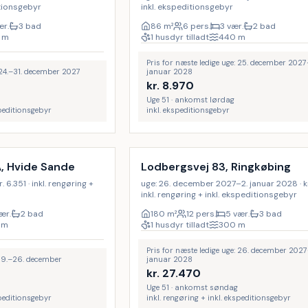
itionsgebyr
inkl. ekspeditionsgebyr
ær.
3 bad
86
m²
6 pers.
3 vær.
2 bad
m
1 husdyr tilladt
440
m
Pris for næste ledige uge: 25. december 2027
: 24.–31. december 2027
januar 2028
kr.
8.970
Uge 51 · ankomst lørdag
speditionsgebyr
inkl. ekspeditionsgebyr
Inkl. rengøring
A, Hvide Sande
Lodbergsvej 83, Ringkøbing
 6.351 · inkl. rengøring +
uge: 26. december 2027–2. januar 2028 · kr
inkl. rengøring + inkl. ekspeditionsgebyr
ær.
2 bad
180
m²
12 pers.
5 vær.
3 bad
m
1 husdyr tilladt
300
m
Pris for næste ledige uge: 26. december 2027
: 19.–26. december
januar 2028
kr.
27.470
Uge 51 · ankomst søndag
speditionsgebyr
inkl. rengøring + inkl. ekspeditionsgebyr