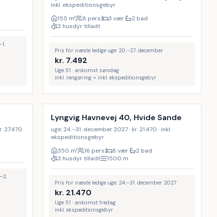
inkl. ekspeditionsgebyr
155
m²
8 pers.
3 vær.
2 bad
2 husdyr tilladt
–1.
Pris for næste ledige uge: 20.–27. december
kr.
7.492
Uge 51 · ankomst søndag
inkl. rengøring + inkl. ekspeditionsgebyr
Lyngvig Havnevej 40, Hvide Sande
. 27.470 ·
uge: 24.–31. december 2027 · kr. 21.470 · inkl.
ekspeditionsgebyr
350
m²
16 pers.
8 vær.
2 bad
3 husdyr tilladt
1500
m
–2.
Pris for næste ledige uge: 24.–31. december 2027
kr.
21.470
Uge 51 · ankomst fredag
inkl. ekspeditionsgebyr