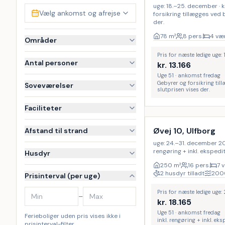
uge: 18.–25. december · k
Vælg ankomst og afrejse
forsikring tillægges ved
der.
78
m²
8 pers.
4 vær
Områder
Pris for næste ledige uge:
Antal personer
kr.
13.166
Uge 51 · ankomst fredag
Gebyrer og forsikring til
Soveværelser
slutprisen vises der.
Inkl. rengøring
Faciliteter
Øvej 10, Ulfborg
Afstand til strand
uge: 24.–31. december 2027 
rengøring + inkl. eksped
Husdyr
250
m²
16 pers.
7 
2 husdyr tilladt
200
Prisinterval (per uge)
Pris for næste ledige uge
–
kr.
18.165
Uge 51 · ankomst fredag
Ferieboliger uden pris vises ikke i
inkl. rengøring + inkl. ek
prisinterval-filter.