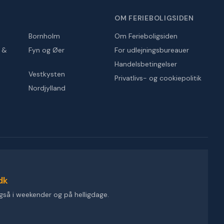
OM FERIEBOLIGSIDEN
Bornholm
Om Ferieboligsiden
r &
Fyn og Øer
For udlejningsbureauer
Handelsbetingelser
Vestkysten
Privatlivs- og cookiepolitik
Nordjylland
dk
gså i weekender og på helligdage.