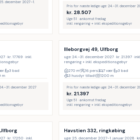
: 25. december 2027–1.
Pris for næste ledige uge: 24.–31. december 
kr.
28.507
Uge 51 · ankomst fredag
speditionsgebyr
inkl. rengøring + inkl. ekspeditionsgebyr
Inkl. rengøring
Illeborgvej 49, Ulfborg
· kr. 17.769 · inkl.
uge: 24.–31. december 2027 · kr. 21.397 · inkl
itionsgebyr
rengøring + inkl. ekspeditionsgebyr
ær.
3 bad
270
m²
16 pers.
7 vær.
3 bad
0
m
3 husdyr tilladt
1200
m
: 24.–31. december 2027
Pris for næste ledige uge: 24.–31. december 
kr.
21.397
Uge 51 · ankomst fredag
speditionsgebyr
inkl. rengøring + inkl. ekspeditionsgebyr
 Ulfborg
Havstien 332, ringkøbing
· kr. 17.250 · inkl.
uge: 25. december 2027–1. januar 2028 · kr.