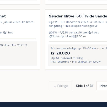
Inkl. rengøring
met
Sønder Klitvej 30, Hvide Sand
 januar 2028 · kr. 8.275 ·
uge: 23.–30. december 2027 · kr. 28.020 · in
rengøring + inkl. ekspeditionsgebyr
ær.
1 bad
618
m²
38 pers.
16 vær.
7 bad
2 husdyr tilladt
250
m
: 26. december 2027–2.
Pris for næste ledige uge: 23.–30. december 
kr.
28.020
Uge 51 · ankomst torsdag
inkl. rengøring + inkl. ekspeditionsgebyr
← Forrige
Side 1 af 31
Næs