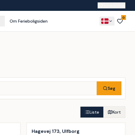
Nyhedsmail
0
Om Ferieboligsiden
Søg
Liste
Kort
Hagevej 173, Ulfborg