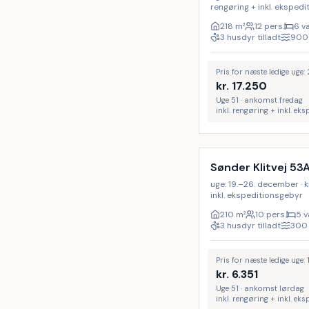
rengøring + inkl. eksped
218
m²
12 pers.
6 v
3 husdyr tilladt
900
Pris for næste ledige uge
kr.
17.250
Uge 51 · ankomst fredag
inkl. rengøring + inkl. ek
Inkl. rengøring
Sønder Klitvej 53
uge: 19.–26. december · kr.
inkl. ekspeditionsgebyr
210
m²
10 pers.
5 v
3 husdyr tilladt
300
Pris for næste ledige uge
kr.
6.351
Uge 51 · ankomst lørdag
inkl. rengøring + inkl. ek