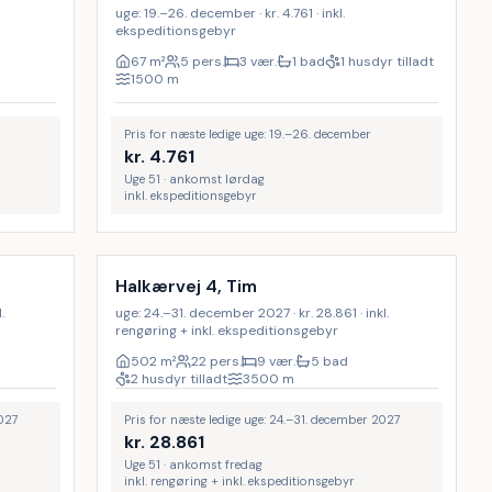
uge: 19.–26. december · kr. 4.761 · inkl.
ekspeditionsgebyr
67
m²
5 pers.
3 vær.
1 bad
1 husdyr tilladt
1500
m
Pris for næste ledige uge: 19.–26. december
kr.
4.761
Uge 51 · ankomst lørdag
inkl. ekspeditionsgebyr
Inkl. rengøring
Halkærvej 4, Tim
.
uge: 24.–31. december 2027 · kr. 28.861 · inkl.
rengøring + inkl. ekspeditionsgebyr
502
m²
22 pers.
9 vær.
5 bad
2 husdyr tilladt
3500
m
2027
Pris for næste ledige uge: 24.–31. december 2027
kr.
28.861
Uge 51 · ankomst fredag
inkl. rengøring + inkl. ekspeditionsgebyr