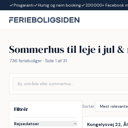
Spring til indhold
Prisgaranti
Hurtig og nem booking
200.000+ Facebook 
Sommerhus til leje i jul &
736 ferieboliger · Side 1 af 31
Sortér:
Filtrér
Rejsedatoer
Kongelysvej 22, 