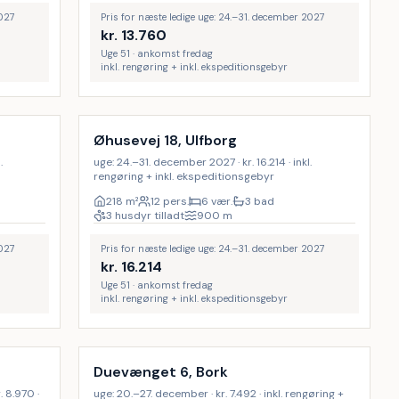
2027
Pris for næste ledige uge: 24.–31. december 2027
kr.
13.760
Uge 51 · ankomst fredag
inkl. rengøring + inkl. ekspeditionsgebyr
Inkl. rengøring
Øhusevej 18, Ulfborg
.
uge: 24.–31. december 2027 · kr. 16.214 · inkl.
rengøring + inkl. ekspeditionsgebyr
218
m²
12 pers.
6 vær.
3 bad
3 husdyr tilladt
900
m
2027
Pris for næste ledige uge: 24.–31. december 2027
kr.
16.214
Uge 51 · ankomst fredag
inkl. rengøring + inkl. ekspeditionsgebyr
Inkl. rengøring
Duevænget 6, Bork
 8.970 ·
uge: 20.–27. december · kr. 7.492 · inkl. rengøring +