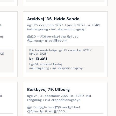
Inkl. rengøring
Arvidvej 136, Hvide Sande
l.
uge: 25. december 2027–1. januar 2028 · kr. 13.461 ·
inkl. rengøring + inkl. ekspeditionsgebyr
m
120
m²
6 pers.
4 vær.
1 bad
2 husdyr tilladt
450
m
Pris for næste ledige uge: 25. december 2027–1.
2027
januar 2028
kr.
13.461
Uge 51 · ankomst lørdag
inkl. rengøring + inkl. ekspeditionsgebyr
Inkl. rengøring
Bækbyvej 79, Ulfborg
l.
uge: 24.–31. december 2027 · kr. 13.760 · inkl.
rengøring + inkl. ekspeditionsgebyr
215
m²
14 pers.
6 vær.
3 bad
3 husdyr tilladt
1500
m