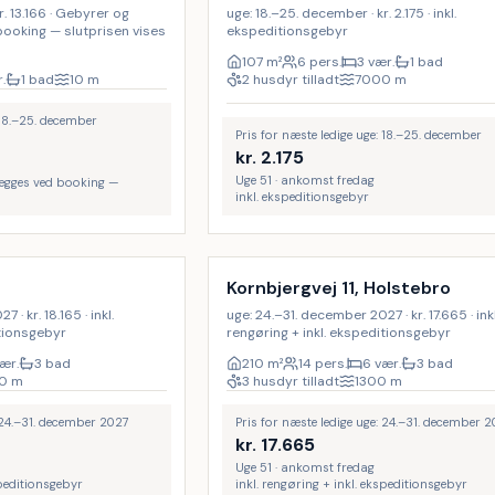
r. 13.166 · Gebyrer og
uge: 18.–25. december · kr. 2.175 · inkl.
 booking — slutprisen vises
ekspeditionsgebyr
107
m²
6 pers.
3 vær.
1 bad
.
1 bad
10
m
2 husdyr tilladt
7000
m
 18.–25. december
Pris for næste ledige uge: 18.–25. december
kr.
2.175
Uge 51 · ankomst fredag
lægges ved booking —
inkl. ekspeditionsgebyr
Inkl. rengøring
Kornbjergvej 11, Holstebro
· kr. 18.165 · inkl.
uge: 24.–31. december 2027 · kr. 17.665 · inkl
itionsgebyr
rengøring + inkl. ekspeditionsgebyr
vær.
3 bad
210
m²
14 pers.
6 vær.
3 bad
0
m
3 husdyr tilladt
1300
m
: 24.–31. december 2027
Pris for næste ledige uge: 24.–31. december 
kr.
17.665
Uge 51 · ankomst fredag
speditionsgebyr
inkl. rengøring + inkl. ekspeditionsgebyr