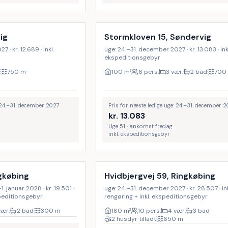
ig
Stormkloven 15, Søndervig
 · kr. 12.689 · inkl.
uge: 24.–31. december 2027 · kr. 13.083 · ink
ekspeditionsgebyr
750
m
100
m²
6 pers.
3 vær.
2 bad
700
: 24.–31. december 2027
Pris for næste ledige uge: 24.–31. december 
kr.
13.083
Uge 51 · ankomst fredag
inkl. ekspeditionsgebyr
Inkl. rengøring
ngkøbing
Hvidbjergvej 59, Ringkøbing
 januar 2028 · kr. 19.501 ·
uge: 24.–31. december 2027 · kr. 28.507 · ink
kspeditionsgebyr
rengøring + inkl. ekspeditionsgebyr
vær.
2 bad
300
m
180
m²
10 pers.
4 vær.
3 bad
2 husdyr tilladt
650
m