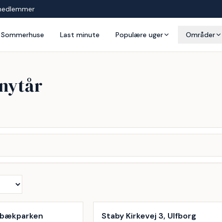
medlemmer
Sommerhuse
Last minute
Populære uger
Områder
 nytår
Ålbækparken
Staby Kirkevej 3, Ulfborg