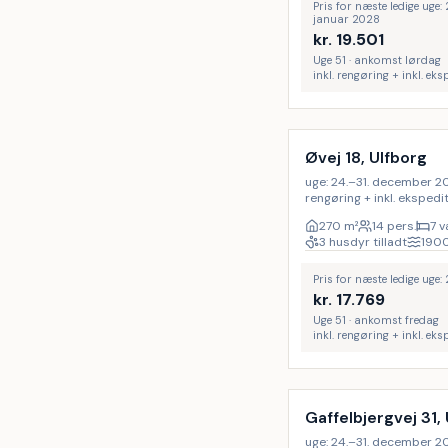
Pris for næste ledige uge
januar 2028
kr.
19.501
Uge 51 · ankomst lørdag
inkl. rengøring + inkl. ek
Inkl. rengøring
Øvej 18, Ulfborg
uge: 24.–31. december 2027 
rengøring + inkl. eksped
270
m²
14 pers.
7 v
3 husdyr tilladt
190
Pris for næste ledige uge
kr.
17.769
Uge 51 · ankomst fredag
inkl. rengøring + inkl. ek
Inkl. rengøring
Gaffelbjergvej 31,
uge: 24.–31. december 2027 