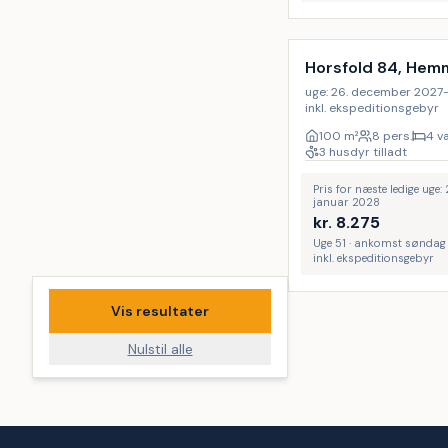
Horsfold 84, Hem
uge: 26. december 2027–2.
inkl. ekspeditionsgebyr
100
m²
8 pers.
4 v
3 husdyr tilladt
Pris for næste ledige uge
januar 2028
kr.
8.275
Uge 51 · ankomst søndag
inkl. ekspeditionsgebyr
Vis resultater
Nulstil alle