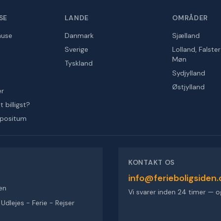
SE
LANDE
OMRÅDER
huse
Danmark
Sjælland
Sverige
Lolland, Falste
Møn
Tyskland
Sydjylland
Østjylland
er
 billigst?
epositum
KONTAKT OS
info@ferieboligsiden.
en
Vi svarer inden 24 timer — o
dlejes - Ferie - Rejser