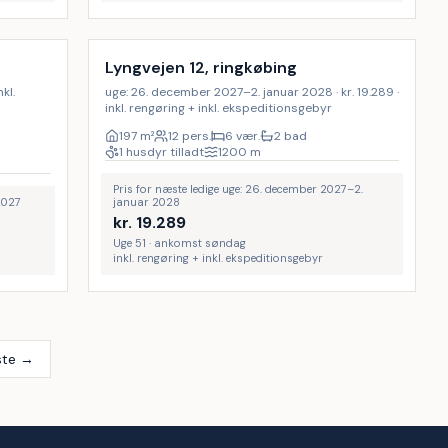
Inkl. rengøring
e
Lyngvejen 12, ringkøbing
kl.
uge: 26. december 2027–2. januar 2028 · kr. 19.289 ·
inkl. rengøring + inkl. ekspeditionsgebyr
197
m²
12 pers.
6 vær.
2 bad
1 husdyr tilladt
1200
m
Pris for næste ledige uge: 26. december 2027–2.
2027
januar 2028
kr.
19.289
Uge 51 · ankomst søndag
inkl. rengøring + inkl. ekspeditionsgebyr
te →