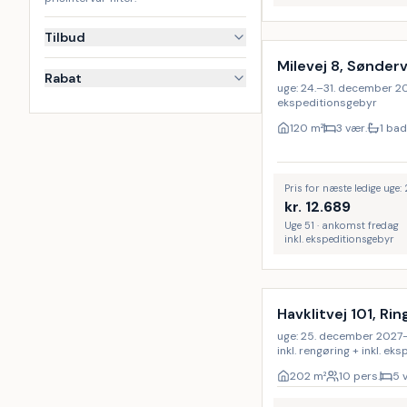
Tilbud
Milevej 8, Sønderv
Rabat
uge: 24.–31. december 2027
ekspeditionsgebyr
120
m²
3 vær.
1 bad
Pris for næste ledige uge
kr.
12.689
Uge 51 · ankomst fredag
inkl. ekspeditionsgebyr
Inkl. rengøring
Havklitvej 101, Ri
uge: 25. december 2027–1.
inkl. rengøring + inkl. e
202
m²
10 pers.
5 