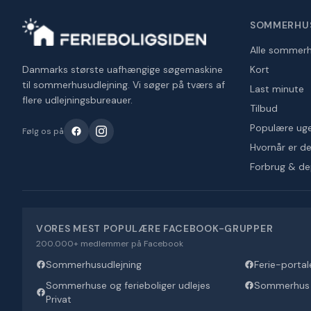
SOMMERHU
Alle sommer
Danmarks største uafhængige søgemaskine
Kort
til sommerhusudlejning. Vi søger på tværs af
Last minute
flere udlejningsbureauer.
Tilbud
Populære ug
Følg os på
Hvornår er det
Forbrug & d
VORES MEST POPULÆRE FACEBOOK-GRUPPER
200.000+ medlemmer på Facebook
Sommerhusudlejning
Ferie-portal
Sommerhuse og ferieboliger udlejes
Sommerhus U
Privat