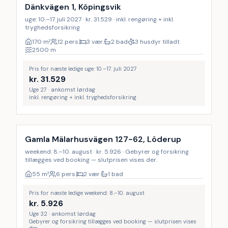
9
%
Dänkvägen 1, Köpingsvik
uge: 10.–17. juli 2027 · kr. 31.529 · inkl. rengøring + inkl.
tryghedsforsikring
170
m²
12 pers.
3 vær.
2 bad
3 husdyr tilladt
2500
m
Pris for næste ledige uge: 10.–17. juli 2027
kr.
31.529
Uge 27 · ankomst lørdag
inkl. rengøring + inkl. tryghedsforsikring
Gamla Mälarhusvägen 127-62, Löderup
weekend: 8.–10. august · kr. 5.926 · Gebyrer og forsikring
tillægges ved booking — slutprisen vises der.
55
m²
6 pers.
2 vær.
1 bad
Pris for næste ledige weekend: 8.–10. august
kr.
5.926
Uge 32 · ankomst lørdag
Gebyrer og forsikring tillægges ved booking — slutprisen vises