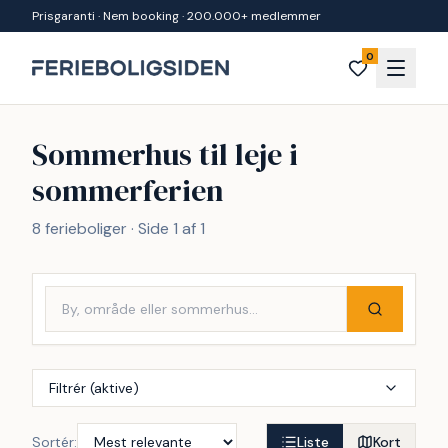
Spring til indhold
Prisgaranti · Nem booking · 200.000+ medlemmer
0
Sommerhus til leje i
sommerferien
8 ferieboliger · Side 1 af 1
Filtrér (aktive)
Sortér:
Liste
Kort