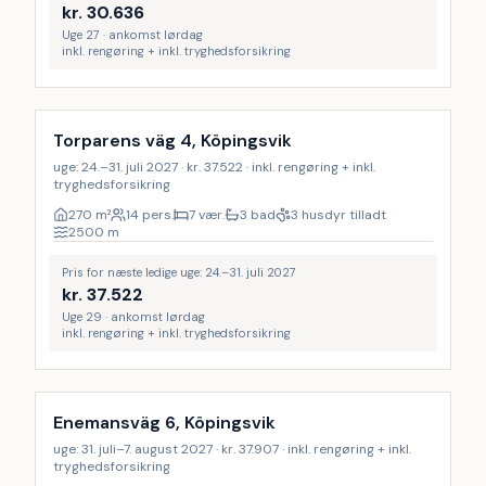
kr.
30.636
Uge 27 · ankomst lørdag
inkl. rengøring + inkl. tryghedsforsikring
Inkl. rengøring
9
%
Torparens väg 4, Köpingsvik
uge: 24.–31. juli 2027 · kr. 37.522 · inkl. rengøring + inkl.
tryghedsforsikring
270
m²
14 pers.
7 vær.
3 bad
3 husdyr tilladt
2500
m
Pris for næste ledige uge: 24.–31. juli 2027
kr.
37.522
Uge 29 · ankomst lørdag
inkl. rengøring + inkl. tryghedsforsikring
Inkl. rengøring
9
%
Enemansväg 6, Köpingsvik
uge: 31. juli–7. august 2027 · kr. 37.907 · inkl. rengøring + inkl.
tryghedsforsikring