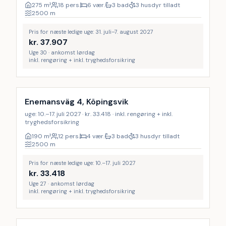
275
m²
18 pers.
6 vær.
3 bad
3 husdyr tilladt
2500
m
Pris for næste ledige uge: 31. juli–7. august 2027
kr.
37.907
Uge 30 · ankomst lørdag
inkl. rengøring + inkl. tryghedsforsikring
Inkl. rengøring
Enemansväg 4, Köpingsvik
uge: 10.–17. juli 2027 · kr. 33.418 · inkl. rengøring + inkl.
tryghedsforsikring
190
m²
12 pers.
4 vær.
3 bad
3 husdyr tilladt
2500
m
Pris for næste ledige uge: 10.–17. juli 2027
kr.
33.418
Uge 27 · ankomst lørdag
inkl. rengøring + inkl. tryghedsforsikring
Inkl. rengøring