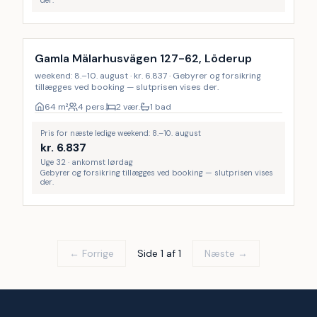
der.
Gamla Mälarhusvägen 127-62, Löderup
weekend: 8.–10. august · kr. 6.837 · Gebyrer og forsikring
tillægges ved booking — slutprisen vises der.
64
m²
4 pers.
2 vær.
1 bad
Pris for næste ledige weekend: 8.–10. august
kr.
6.837
Uge 32 · ankomst lørdag
Gebyrer og forsikring tillægges ved booking — slutprisen vises
der.
← Forrige
Side 1 af 1
Næste →