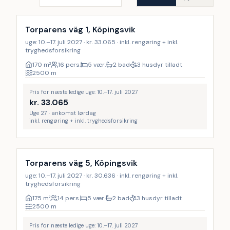
Inkl. rengøring
19
%
Torparens väg 1, Köpingsvik
uge: 10.–17. juli 2027 · kr. 33.065 · inkl. rengøring + inkl.
tryghedsforsikring
170
m²
16 pers.
5 vær.
2 bad
3 husdyr tilladt
2500
m
Pris for næste ledige uge: 10.–17. juli 2027
kr.
33.065
Uge 27 · ankomst lørdag
inkl. rengøring + inkl. tryghedsforsikring
Inkl. rengøring
19
%
Torparens väg 5, Köpingsvik
uge: 10.–17. juli 2027 · kr. 30.636 · inkl. rengøring + inkl.
tryghedsforsikring
175
m²
14 pers.
5 vær.
2 bad
3 husdyr tilladt
2500
m
Pris for næste ledige uge: 10.–17. juli 2027