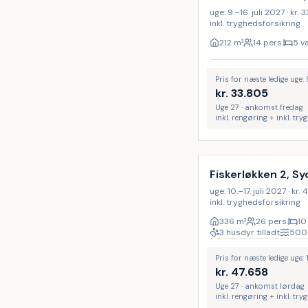
uge: 9.–16. juli 2027 · kr. 
inkl. tryghedsforsikring
212
m²
14 pers.
5 v
Pris for næste ledige uge: 
kr.
33.805
Uge 27 · ankomst fredag
inkl. rengøring + inkl. tr
Inkl. rengøring
Fiskerløkken 2, Sy
uge: 10.–17. juli 2027 · kr.
inkl. tryghedsforsikring
336
m²
26 pers.
10
3 husdyr tilladt
500
Pris for næste ledige uge: 1
kr.
47.658
Uge 27 · ankomst lørdag
inkl. rengøring + inkl. tr