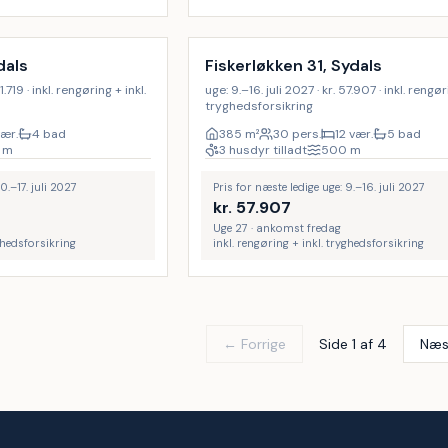
Inkl. rengøring
9
%
dals
Fiskerløkken 31, Sydals
1.719 · inkl. rengøring + inkl.
uge: 9.–16. juli 2027 · kr. 57.907 · inkl. rengør
tryghedsforsikring
vær.
4 bad
385
m²
30 pers.
12 vær.
5 bad
m
3 husdyr tilladt
500
m
0.–17. juli 2027
Pris for næste ledige uge: 9.–16. juli 2027
kr.
57.907
Uge 27 · ankomst fredag
yghedsforsikring
inkl. rengøring + inkl. tryghedsforsikring
← Forrige
Side 1 af 4
Næs