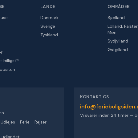
SE
LANDE
OMRÅDER
huse
Danmark
Sjælland
Sverige
Lolland, Falste
Møn
Tyskland
Sydjylland
Østjylland
er
 billigst?
epositum
KONTAKT OS
info@ferieboligsiden.
en
Vi svarer inden 24 timer — o
dlejes - Ferie - Rejser
 i udlandet