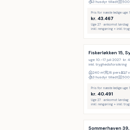
3 husdyr tilladt
500
Pris for næste ledige uge: 1
kr.
43.467
Uge 27 · ankomst lørdag
inkl. rengøring + inkl. tr
Inkl. rengøring
Fiskerløkken 15, S
uge: 10.–17. juli 2027 · kr.
inkl. tryghedsforsikring
240
m²
18 pers.
7 
3 husdyr tilladt
500
Pris for næste ledige uge: 1
kr.
40.491
Uge 27 · ankomst lørdag
inkl. rengøring + inkl. tr
Inkl. rengøring
Sommerhaven 39,