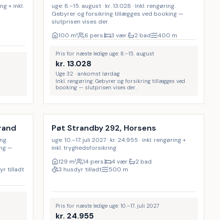
ing + inkl.
uge: 8.–15. august · kr. 13.028 · Inkl. rengøring.
Gebyrer og forsikring tillægges ved booking —
slutprisen vises der.
100
m²
6 pers.
3 vær.
2 bad
400
m
Pris for næste ledige uge: 8.–15. august
kr.
13.028
Uge 32 · ankomst lørdag
Inkl. rengøring. Gebyrer og forsikring tillægges ved
booking — slutprisen vises der.
Inkl. rengøring
9
%
rand
Pøt Strandby 292, Horsens
ing.
uge: 10.–17. juli 2027 · kr. 24.955 · inkl. rengøring +
ing —
inkl. tryghedsforsikring
129
m²
14 pers.
4 vær.
2 bad
r tilladt
3 husdyr tilladt
500
m
Pris for næste ledige uge: 10.–17. juli 2027
kr.
24.955