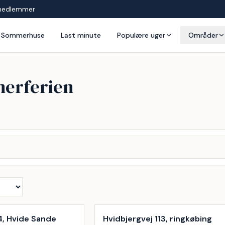
medlemmer
Sommerhuse
Last minute
Populære uger
Områder
merferien
Inkl. rengøring
4, Hvide Sande
Hvidbjergvej 113, ringkøbing