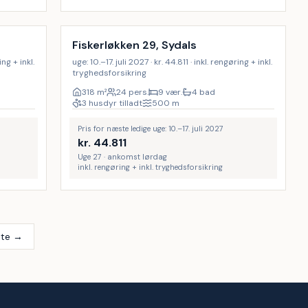
Inkl. rengøring
9
%
18
%
Fiskerløkken 29, Sydals
ing + inkl.
uge: 10.–17. juli 2027 · kr. 44.811 · inkl. rengøring + inkl.
tryghedsforsikring
318
m²
24 pers.
9 vær.
4 bad
3 husdyr tilladt
500
m
Pris for næste ledige uge: 10.–17. juli 2027
kr.
44.811
Uge 27 · ankomst lørdag
inkl. rengøring + inkl. tryghedsforsikring
te →