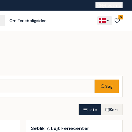
Nyhedsmail
0
Om Ferieboligsiden
Søg
Liste
Kort
Inkl. rengøring
Søblik 7, Løjt Feriecenter