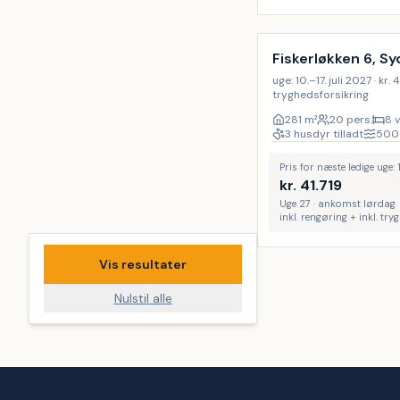
Inkl. rengøring
Fiskerløkken 6, Sy
uge: 10.–17. juli 2027 · kr. 4
tryghedsforsikring
281
m²
20 pers.
8 
3 husdyr tilladt
500
Pris for næste ledige uge: 1
kr.
41.719
Uge 27 · ankomst lørdag
inkl. rengøring + inkl. tr
Vis resultater
Nulstil alle