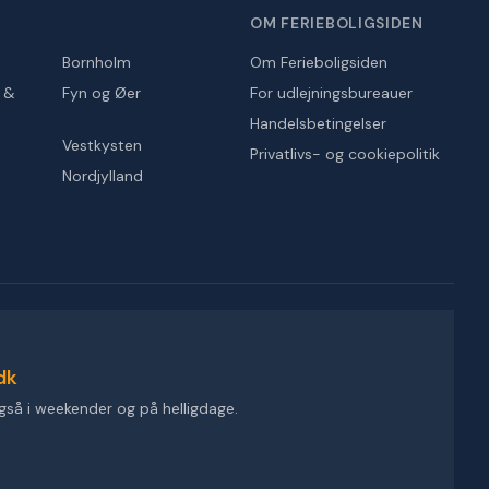
OM FERIEBOLIGSIDEN
Bornholm
Om Ferieboligsiden
r &
Fyn og Øer
For udlejningsbureauer
Handelsbetingelser
Vestkysten
Privatlivs- og cookiepolitik
Nordjylland
dk
gså i weekender og på helligdage.