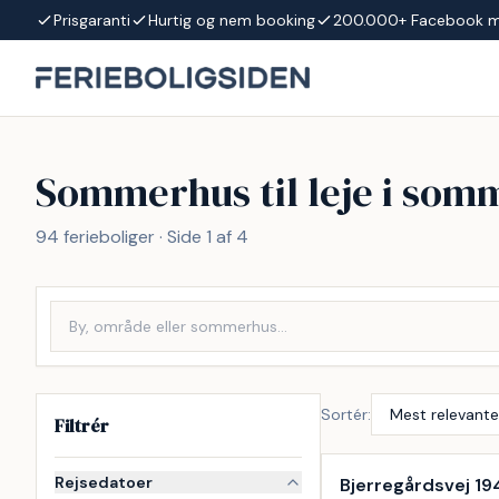
Spring til indhold
Prisgaranti
Hurtig og nem booking
200.000+ Facebook 
Sommerhus til leje i som
94 ferieboliger · Side 1 af 4
Sortér:
Filtrér
Inkl. rengøring
Rejsedatoer
Bjerregårdsvej 19