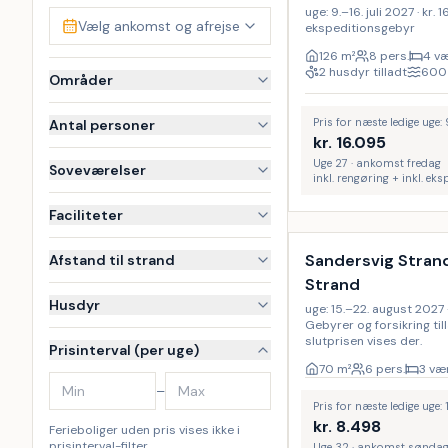
uge: 9.–16. juli 2027 · kr. 1
Vælg ankomst og afrejse
ekspeditionsgebyr
126
m²
8 pers.
4 væ
2 husdyr tilladt
600
Områder
Pris for næste ledige uge: 
Antal personer
kr.
16.095
Uge 27 · ankomst fredag
Soveværelser
inkl. rengøring + inkl. ek
Inkl. rengøring
Faciliteter
Sandersvig Strand
Afstand til strand
Strand
Husdyr
uge: 15.–22. august 2027 · 
Gebyrer og forsikring ti
slutprisen vises der.
Prisinterval (per uge)
70
m²
6 pers.
3 vær
–
Pris for næste ledige uge:
kr.
8.498
Ferieboliger uden pris vises ikke i
prisinterval-filter.
Uge 32 · ankomst sønda