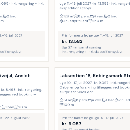
6.095 · inkl. rengøring + inkl.
uge: 11.–18. juli 2027 · kr. 13.583 · inkl. rengør
ekspeditionsgebyr
r.
2 bad
128
m²
8 pers.
4 vær.
2 bad
m
1 husdyr tilladt
250
m
9.–16. juli 2027
Pris for næste ledige uge: 11.–18. juli 2027
kr.
13.583
Uge 27 · ankomst søndag
speditionsgebyr
inkl. rengøring + inkl. ekspeditionsgebyr
Inkl. rengøring
vej 4, Anslet
Laksestien 18, Købingsmark St
uge: 10.–17. juli 2027 · kr. 9.057 · Inkl. rengør
Gebyrer og forsikring tillægges ved book
kr. 8.498 · Inkl. rengøring.
slutprisen vises der.
llægges ved booking —
81
m²
8 pers.
4 vær.
1 bad
2 husdy
100
m
.
1 bad
20
m
 15.–22. august 2027
Pris for næste ledige uge: 10.–17. juli 2027
kr.
9.057
g
Uge 27 · ankomst lørdag