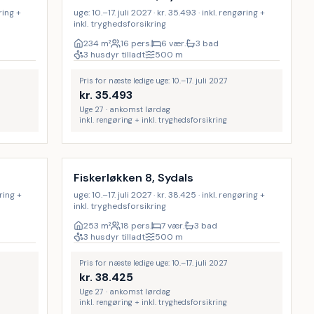
øring +
uge: 10.–17. juli 2027 · kr. 35.493 · inkl. rengøring +
inkl. tryghedsforsikring
234
m²
16 pers.
6 vær.
3 bad
3 husdyr tilladt
500
m
Pris for næste ledige uge: 10.–17. juli 2027
kr.
35.493
Uge 27 · ankomst lørdag
inkl. rengøring + inkl. tryghedsforsikring
Inkl. rengøring
9
%
8
%
Fiskerløkken 8, Sydals
øring +
uge: 10.–17. juli 2027 · kr. 38.425 · inkl. rengøring +
inkl. tryghedsforsikring
253
m²
18 pers.
7 vær.
3 bad
3 husdyr tilladt
500
m
Pris for næste ledige uge: 10.–17. juli 2027
kr.
38.425
Uge 27 · ankomst lørdag
inkl. rengøring + inkl. tryghedsforsikring