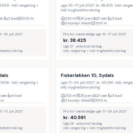
33.805 · inkl. rengøring +
uge: 10.–17. juli 2027 · kr. 38.425 · inkl. reng
inkl. tryghedsforsikring
ær.
2 bad
500
m
253
m²
18 pers.
7 vær.
3 bad
3 husdyr tilladt
500
m
9.–16. juli 2027
Pris for næste ledige uge: 10.–17. juli 2027
kr.
38.425
Uge 27 · ankomst lørdag
yghedsforsikring
inkl. rengøring + inkl. tryghedsforsikring
Inkl. rengøring
18
%
dals
Fiskerløkken 10, Sydals
 47.658 · inkl. rengøring +
uge: 17.–24. juli 2027 · kr. 40.591 · inkl. reng
inkl. tryghedsforsikring
 vær.
4 bad
253
m²
18 pers.
7 vær.
3 bad
m
3 husdyr tilladt
500
m
0.–17. juli 2027
Pris for næste ledige uge: 17.–24. juli 2027
kr.
40.591
Uge 28 · ankomst lørdag
yghedsforsikring
inkl. rengøring + inkl. tryghedsforsikring