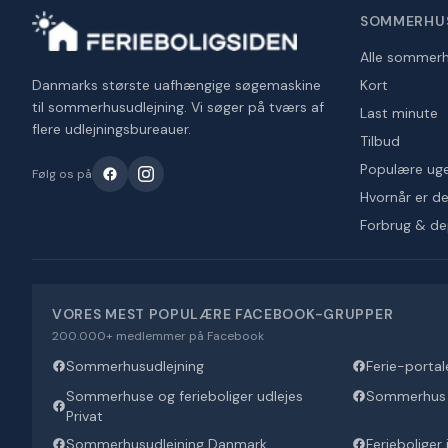
SOMMERHU
Alle sommer
Danmarks største uafhængige søgemaskine
Kort
til sommerhusudlejning. Vi søger på tværs af
Last minute
flere udlejningsbureauer.
Tilbud
Populære ug
Følg os på
Hvornår er det
Forbrug & d
VORES MEST POPULÆRE FACEBOOK-GRUPPER
200.000+ medlemmer på Facebook
Sommerhusudlejning
Ferie-portal
Sommerhuse og ferieboliger udlejes
Sommerhus U
Privat
Sommerhusudlejning Danmark
Ferieboliger