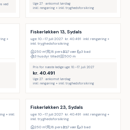
Uge 27 · ankomst lørdag
es ved
inkl. rengøring + inkl. tryghedsforsikring
Inkl. rengøring
26
%
18
%
Fiskerløkken 13, Sydals
ring +
uge: 10.–17. juli 2027 · kr. 40.491 · inkl. rengøring +
inkl. tryghedsforsikring
250
m²
18 pers.
7 vær.
3 bad
3 husdyr tilladt
500
m
Pris for næste ledige uge: 10.–17. juli 2027
kr.
40.491
Uge 27 · ankomst lørdag
inkl. rengøring + inkl. tryghedsforsikring
Inkl. rengøring
12
%
13
%
Fiskerløkken 23, Sydals
ing + inkl.
uge: 10.–17. juli 2027 · kr. 40.491 · inkl. rengøring +
inkl. tryghedsforsikring
250
m²
18 pers.
7 vær.
3 bad