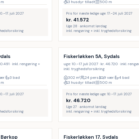
m
3 husdyr tilladt
500
m
0.–17. juli 2027
Pris for næste ledige uge: 17.–24. juli 2027
kr.
41.572
Uge 28 · ankomst lørdag
yghedsforsikring
inkl. rengøring + inkl. tryghedsforsikring
Inkl. rengøring
18
%
ydals
Fiskerløkken 5A, Sydals
 40.491 · inkl. rengøring +
uge: 10.–17. juli 2027 · kr. 46.720 · inkl. reng
inkl. tryghedsforsikring
vær.
3 bad
302
m²
24 pers.
9 vær.
4 bad
m
3 husdyr tilladt
500
m
0.–17. juli 2027
Pris for næste ledige uge: 10.–17. juli 2027
kr.
46.720
Uge 27 · ankomst lørdag
yghedsforsikring
inkl. rengøring + inkl. tryghedsforsikring
Inkl. rengøring
9
%
 Børkop
Fiskerløkken 17, Sydals