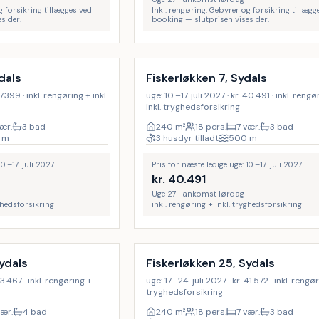
g forsikring tillægges ved
Inkl. rengøring. Gebyrer og forsikring tillægg
s der.
booking — slutprisen vises der.
Inkl. rengøring
9
%
dals
Fiskerløkken 7, Sydals
37.399 · inkl. rengøring + inkl.
uge: 10.–17. juli 2027 · kr. 40.491 · inkl. rengø
inkl. tryghedsforsikring
ær.
3 bad
240
m²
18 pers.
7 vær.
3 bad
m
3 husdyr tilladt
500
m
0.–17. juli 2027
Pris for næste ledige uge: 10.–17. juli 2027
kr.
40.491
Uge 27 · ankomst lørdag
yghedsforsikring
inkl. rengøring + inkl. tryghedsforsikring
Inkl. rengøring
8
%
ydals
Fiskerløkken 25, Sydals
 43.467 · inkl. rengøring +
uge: 17.–24. juli 2027 · kr. 41.572 · inkl. rengør
tryghedsforsikring
vær.
4 bad
240
m²
18 pers.
7 vær.
3 bad