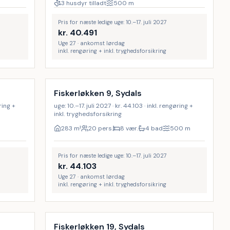
3 husdyr tilladt
500
m
Pris for næste ledige uge: 10.–17. juli 2027
kr.
40.491
Uge 27 · ankomst lørdag
inkl. rengøring + inkl. tryghedsforsikring
Inkl. rengøring
9
%
9
%
Fiskerløkken 9, Sydals
øring +
uge: 10.–17. juli 2027 · kr. 44.103 · inkl. rengøring +
inkl. tryghedsforsikring
283
m²
20 pers.
8 vær.
4 bad
500
m
Pris for næste ledige uge: 10.–17. juli 2027
kr.
44.103
Uge 27 · ankomst lørdag
inkl. rengøring + inkl. tryghedsforsikring
Inkl. rengøring
9
%
9
%
Fiskerløkken 19, Sydals