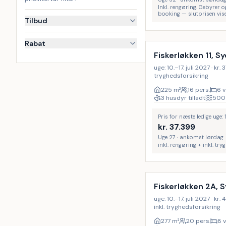
Inkl. rengøring. Gebyrer o
booking — slutprisen vise
Tilbud
Inkl. rengøring
Rabat
Fiskerløkken 11, Sy
uge: 10.–17. juli 2027 · kr. 
tryghedsforsikring
225
m²
16 pers.
6 v
3 husdyr tilladt
500
Pris for næste ledige uge: 1
kr.
37.399
Uge 27 · ankomst lørdag
inkl. rengøring + inkl. tr
Inkl. rengøring
Fiskerløkken 2A, S
uge: 10.–17. juli 2027 · kr.
inkl. tryghedsforsikring
277
m²
20 pers.
8 