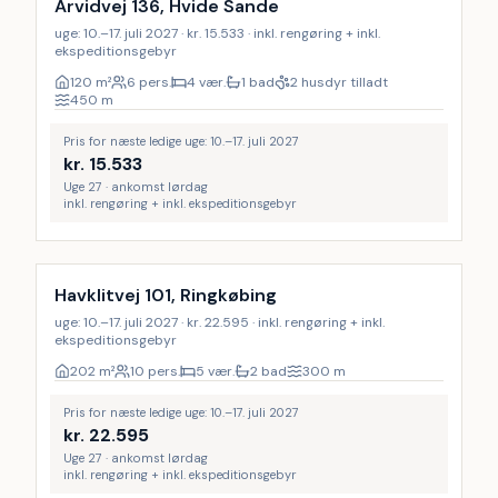
Arvidvej 136, Hvide Sande
uge: 10.–17. juli 2027 · kr. 15.533 · inkl. rengøring + inkl.
ekspeditionsgebyr
120
m²
6 pers.
4 vær.
1 bad
2 husdyr tilladt
450
m
Pris for næste ledige uge: 10.–17. juli 2027
kr.
15.533
Uge 27 · ankomst lørdag
inkl. rengøring + inkl. ekspeditionsgebyr
Inkl. rengøring
Havklitvej 101, Ringkøbing
uge: 10.–17. juli 2027 · kr. 22.595 · inkl. rengøring + inkl.
ekspeditionsgebyr
202
m²
10 pers.
5 vær.
2 bad
300
m
Pris for næste ledige uge: 10.–17. juli 2027
kr.
22.595
Uge 27 · ankomst lørdag
inkl. rengøring + inkl. ekspeditionsgebyr