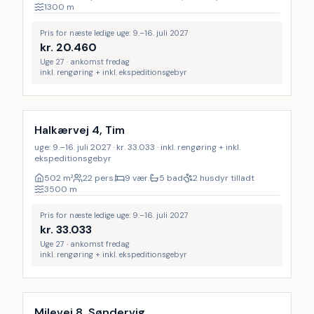
1300
m
Pris for næste ledige uge: 9.–16. juli 2027
kr.
20.460
Uge 27 · ankomst fredag
inkl. rengøring + inkl. ekspeditionsgebyr
Inkl. rengøring
Halkærvej 4, Tim
uge: 9.–16. juli 2027 · kr. 33.033 · inkl. rengøring + inkl.
ekspeditionsgebyr
502
m²
22 pers.
9 vær.
5 bad
2 husdyr tilladt
3500
m
Pris for næste ledige uge: 9.–16. juli 2027
kr.
33.033
Uge 27 · ankomst fredag
inkl. rengøring + inkl. ekspeditionsgebyr
Milevej 8, Søndervig