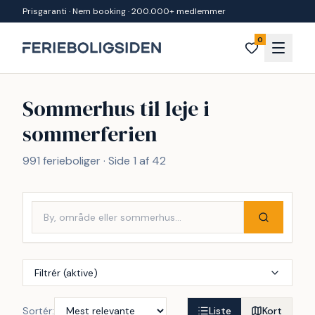
Spring til indhold
Prisgaranti · Nem booking · 200.000+ medlemmer
0
Sommerhus til leje i
sommerferien
991 ferieboliger · Side 1 af 42
Filtrér (aktive)
Sortér:
Liste
Kort