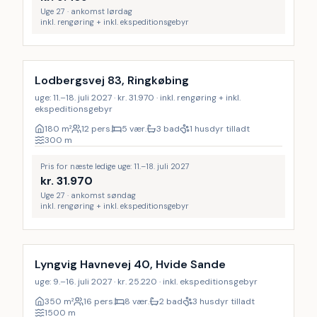
Uge 27 · ankomst lørdag
inkl. rengøring + inkl. ekspeditionsgebyr
Inkl. rengøring
Lodbergsvej 83, Ringkøbing
uge: 11.–18. juli 2027 · kr. 31.970 · inkl. rengøring + inkl.
ekspeditionsgebyr
180
m²
12 pers.
5 vær.
3 bad
1 husdyr tilladt
300
m
Pris for næste ledige uge: 11.–18. juli 2027
kr.
31.970
Uge 27 · ankomst søndag
inkl. rengøring + inkl. ekspeditionsgebyr
Lyngvig Havnevej 40, Hvide Sande
uge: 9.–16. juli 2027 · kr. 25.220 · inkl. ekspeditionsgebyr
350
m²
16 pers.
8 vær.
2 bad
3 husdyr tilladt
1500
m