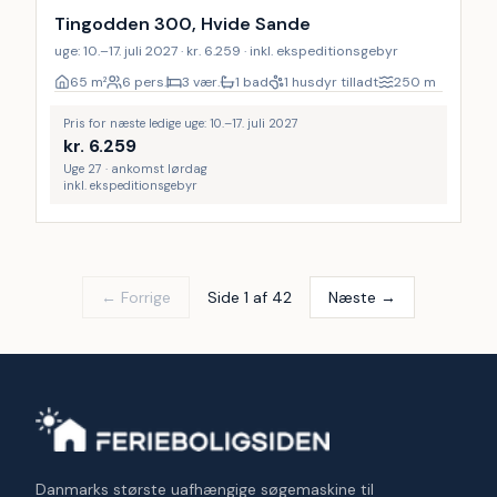
Tingodden 300, Hvide Sande
uge: 10.–17. juli 2027 · kr. 6.259 · inkl. ekspeditionsgebyr
65
m²
6 pers.
3 vær.
1 bad
1 husdyr tilladt
250
m
Pris for næste ledige uge: 10.–17. juli 2027
kr.
6.259
Uge 27 · ankomst lørdag
inkl. ekspeditionsgebyr
← Forrige
Side 1 af 42
Næste →
Danmarks største uafhængige søgemaskine til