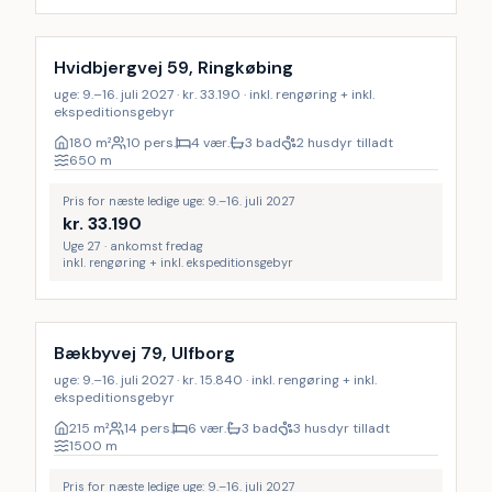
Inkl. rengøring
Hvidbjergvej 59, Ringkøbing
uge: 9.–16. juli 2027 · kr. 33.190 · inkl. rengøring + inkl.
ekspeditionsgebyr
180
m²
10 pers.
4 vær.
3 bad
2 husdyr tilladt
650
m
Pris for næste ledige uge: 9.–16. juli 2027
kr.
33.190
Uge 27 · ankomst fredag
inkl. rengøring + inkl. ekspeditionsgebyr
Inkl. rengøring
Bækbyvej 79, Ulfborg
uge: 9.–16. juli 2027 · kr. 15.840 · inkl. rengøring + inkl.
ekspeditionsgebyr
215
m²
14 pers.
6 vær.
3 bad
3 husdyr tilladt
1500
m
Pris for næste ledige uge: 9.–16. juli 2027