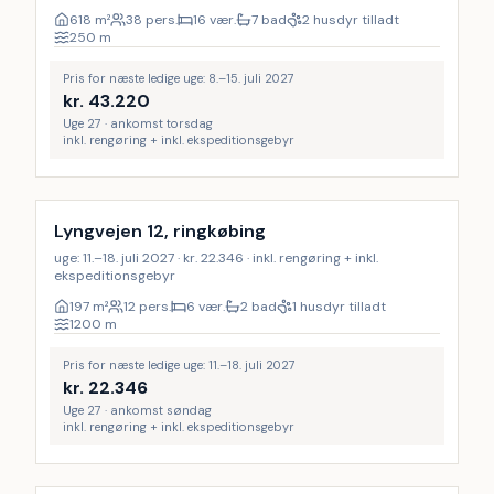
618
m²
38 pers.
16 vær.
7 bad
2 husdyr tilladt
250
m
Pris for næste ledige uge: 8.–15. juli 2027
kr.
43.220
Uge 27 · ankomst torsdag
inkl. rengøring + inkl. ekspeditionsgebyr
Inkl. rengøring
Lyngvejen 12, ringkøbing
uge: 11.–18. juli 2027 · kr. 22.346 · inkl. rengøring + inkl.
ekspeditionsgebyr
197
m²
12 pers.
6 vær.
2 bad
1 husdyr tilladt
1200
m
Pris for næste ledige uge: 11.–18. juli 2027
kr.
22.346
Uge 27 · ankomst søndag
inkl. rengøring + inkl. ekspeditionsgebyr