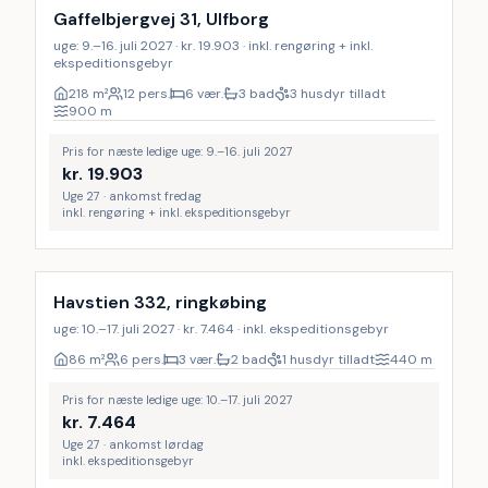
Gaffelbjergvej 31, Ulfborg
uge: 9.–16. juli 2027 · kr. 19.903 · inkl. rengøring + inkl.
ekspeditionsgebyr
218
m²
12 pers.
6 vær.
3 bad
3 husdyr tilladt
900
m
Pris for næste ledige uge: 9.–16. juli 2027
kr.
19.903
Uge 27 · ankomst fredag
inkl. rengøring + inkl. ekspeditionsgebyr
Havstien 332, ringkøbing
uge: 10.–17. juli 2027 · kr. 7.464 · inkl. ekspeditionsgebyr
86
m²
6 pers.
3 vær.
2 bad
1 husdyr tilladt
440
m
Pris for næste ledige uge: 10.–17. juli 2027
kr.
7.464
Uge 27 · ankomst lørdag
inkl. ekspeditionsgebyr