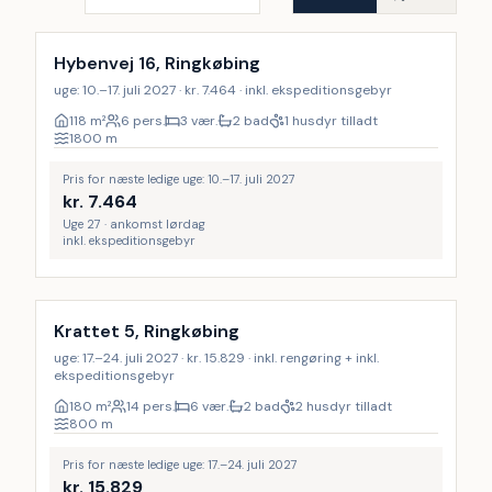
Hybenvej 16, Ringkøbing
uge: 10.–17. juli 2027 · kr. 7.464 · inkl. ekspeditionsgebyr
118
m²
6 pers.
3 vær.
2 bad
1 husdyr tilladt
1800
m
Pris for næste ledige uge: 10.–17. juli 2027
kr.
7.464
Uge 27 · ankomst lørdag
inkl. ekspeditionsgebyr
Inkl. rengøring
Krattet 5, Ringkøbing
uge: 17.–24. juli 2027 · kr. 15.829 · inkl. rengøring + inkl.
ekspeditionsgebyr
180
m²
14 pers.
6 vær.
2 bad
2 husdyr tilladt
800
m
Pris for næste ledige uge: 17.–24. juli 2027
kr.
15.829