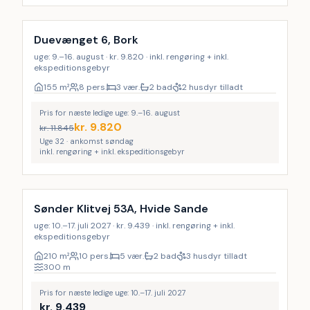
Inkl. rengøring
LAST MINUTE
Duevænget 6, Bork
uge: 9.–16. august · kr. 9.820 · inkl. rengøring + inkl.
ekspeditionsgebyr
155
m²
8 pers.
3 vær.
2 bad
2 husdyr tilladt
Pris for næste ledige uge: 9.–16. august
kr.
9.820
kr.
11.845
Uge 32 · ankomst søndag
inkl. rengøring + inkl. ekspeditionsgebyr
Inkl. rengøring
Sønder Klitvej 53A, Hvide Sande
uge: 10.–17. juli 2027 · kr. 9.439 · inkl. rengøring + inkl.
ekspeditionsgebyr
210
m²
10 pers.
5 vær.
2 bad
3 husdyr tilladt
300
m
Pris for næste ledige uge: 10.–17. juli 2027
kr.
9.439