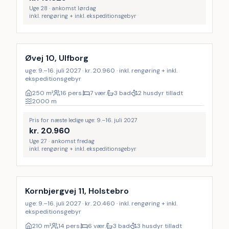
Uge 28 · ankomst lørdag
inkl. rengøring + inkl. ekspeditionsgebyr
Inkl. rengøring
Øvej 10, Ulfborg
uge: 9.–16. juli 2027 · kr. 20.960 · inkl. rengøring + inkl.
ekspeditionsgebyr
250
m²
16 pers.
7 vær.
3 bad
2 husdyr tilladt
2000
m
Pris for næste ledige uge: 9.–16. juli 2027
kr.
20.960
Uge 27 · ankomst fredag
inkl. rengøring + inkl. ekspeditionsgebyr
Inkl. rengøring
Kornbjergvej 11, Holstebro
uge: 9.–16. juli 2027 · kr. 20.460 · inkl. rengøring + inkl.
ekspeditionsgebyr
210
m²
14 pers.
6 vær.
3 bad
3 husdyr tilladt