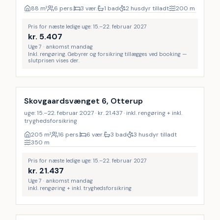
88
m²
6 pers.
3 vær.
1 bad
2 husdyr tilladt
200
m
Pris for næste ledige uge: 15.–22. februar 2027
kr.
5.407
Uge 7 · ankomst mandag
Inkl. rengøring. Gebyrer og forsikring tillægges ved booking —
slutprisen vises der.
Inkl. rengøring
16
%
Skovgaardsvænget 6, Otterup
uge: 15.–22. februar 2027 · kr. 21.437 · inkl. rengøring + inkl.
tryghedsforsikring
205
m²
16 pers.
6 vær.
3 bad
3 husdyr tilladt
350
m
Pris for næste ledige uge: 15.–22. februar 2027
kr.
21.437
Uge 7 · ankomst mandag
inkl. rengøring + inkl. tryghedsforsikring
Inkl. rengøring