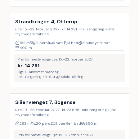
Inkl. rengøring
9
%
Strandkrogen 4, Otterup
uge: 15.–22. februar 2027 · kr. 14.291 · inkl. rengøring + inkl.
tryghedsforsikring
182
m²
12 pers.
6 vær.
3 bad
3 husdyr tilladt
400
m
Pris for næste ledige uge: 15.–22. februar 2027
kr.
14.291
Uge 7 · ankomst mandag
inkl. rengøring + inkl. tryghedsforsikring
Inkl. rengøring
17
%
Slåenvænget 7, Bogense
uge: 19.–26. februar 2027 · kr. 23.895 · inkl. rengøring + inkl.
tryghedsforsikring
263
m²
20 pers.
8 vær.
4 bad
650
m
Pris for næste ledige uge: 19.–26. februar 2027