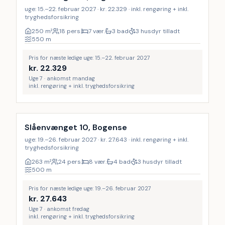
uge: 15.–22. februar 2027 · kr. 22.329 · inkl. rengøring + inkl.
tryghedsforsikring
250
m²
18 pers.
7 vær.
3 bad
3 husdyr tilladt
550
m
Pris for næste ledige uge: 15.–22. februar 2027
kr.
22.329
Uge 7 · ankomst mandag
inkl. rengøring + inkl. tryghedsforsikring
Inkl. rengøring
6
%
Slåenvænget 10, Bogense
uge: 19.–26. februar 2027 · kr. 27.643 · inkl. rengøring + inkl.
tryghedsforsikring
263
m²
24 pers.
8 vær.
4 bad
3 husdyr tilladt
500
m
Pris for næste ledige uge: 19.–26. februar 2027
kr.
27.643
Uge 7 · ankomst fredag
inkl. rengøring + inkl. tryghedsforsikring