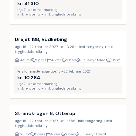
kr.
41.310
Uge 7 · ankomst mandag
inkl. rengøring + inkl. tryghedsforsikring
Inkl. rengøring
18
%
Drejet 18B, Rudkøbing
uge: 15.–22. februar 2027 · kr. 10.284 · inkl. rengøring + inkl.
tryghedsforsikring
140
m²
9 pers.
4 vær.
2 bad
3 husdyr tilladt
115
m
Pris for næste ledige uge: 15.–22. februar 2027
kr.
10.284
Uge 7 · ankomst mandag
inkl. rengøring + inkl. tryghedsforsikring
Inkl. rengøring
16
%
Strandkrogen 6, Otterup
uge: 15.–22. februar 2027 · kr. 11.586 · inkl. rengøring + inkl.
tryghedsforsikring
123
m²
8 pers.
4 vær.
2 bad
3 husdyr tilladt