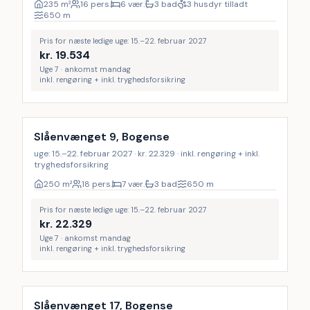
235
m²
16 pers.
6 vær.
3 bad
3 husdyr tilladt
650
m
Pris for næste ledige uge: 15.–22. februar 2027
kr.
19.534
Uge 7 · ankomst mandag
inkl. rengøring + inkl. tryghedsforsikring
Inkl. rengøring
9
%
Slåenvænget 9, Bogense
uge: 15.–22. februar 2027 · kr. 22.329 · inkl. rengøring + inkl.
tryghedsforsikring
250
m²
18 pers.
7 vær.
3 bad
650
m
Pris for næste ledige uge: 15.–22. februar 2027
kr.
22.329
Uge 7 · ankomst mandag
inkl. rengøring + inkl. tryghedsforsikring
Inkl. rengøring
9
%
Slåenvænget 17, Bogense