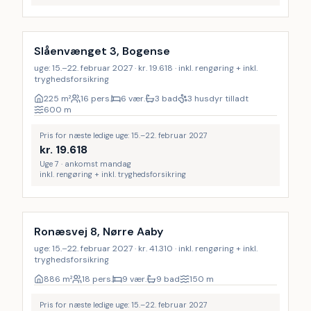
Inkl. rengøring
17
%
Slåenvænget 3, Bogense
uge: 15.–22. februar 2027 · kr. 19.618 · inkl. rengøring + inkl.
tryghedsforsikring
225
m²
16 pers.
6 vær.
3 bad
3 husdyr tilladt
600
m
Pris for næste ledige uge: 15.–22. februar 2027
kr.
19.618
Uge 7 · ankomst mandag
inkl. rengøring + inkl. tryghedsforsikring
Inkl. rengøring
18
%
Ronæsvej 8, Nørre Aaby
uge: 15.–22. februar 2027 · kr. 41.310 · inkl. rengøring + inkl.
tryghedsforsikring
886
m²
18 pers.
9 vær.
9 bad
150
m
Pris for næste ledige uge: 15.–22. februar 2027