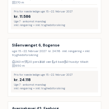
270
m
Pris for næste ledige uge: 15.–22. februar 2027
kr.
11.586
Uge 7 · ankomst mandag
inkl. rengøring + inkl. tryghedsforsikring
Inkl. rengøring
17
%
Slåenvænget 6, Bogense
uge: 15.–22. februar 2027 · kr. 24.118 · inkl. rengøring + inkl.
tryghedsforsikring
263
m²
20 pers.
8 vær.
4 bad
3 husdyr tilladt
650
m
Pris for næste ledige uge: 15.–22. februar 2027
kr.
24.118
Uge 7 · ankomst mandag
inkl. rengøring + inkl. tryghedsforsikring
Inkl. rengøring
17
%
Avernakøvej 43, Faaborg