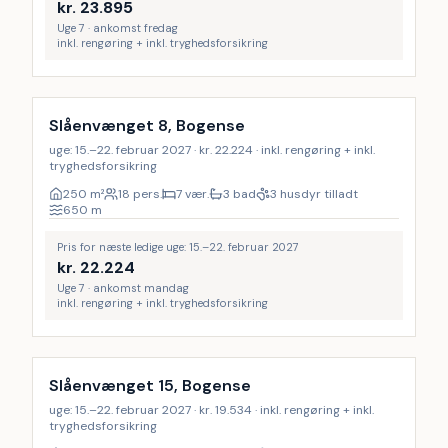
kr.
23.895
Uge 7 · ankomst fredag
inkl. rengøring + inkl. tryghedsforsikring
Inkl. rengøring
17
%
Slåenvænget 8, Bogense
uge: 15.–22. februar 2027 · kr. 22.224 · inkl. rengøring + inkl.
tryghedsforsikring
250
m²
18 pers.
7 vær.
3 bad
3 husdyr tilladt
650
m
Pris for næste ledige uge: 15.–22. februar 2027
kr.
22.224
Uge 7 · ankomst mandag
inkl. rengøring + inkl. tryghedsforsikring
Inkl. rengøring
17
%
Slåenvænget 15, Bogense
uge: 15.–22. februar 2027 · kr. 19.534 · inkl. rengøring + inkl.
tryghedsforsikring