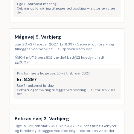
Uge 7 · ankomst mandag
Gebyrer og forsikring tillægges ved booking — slutprisen vises
der.
Mågevej 9, Varbjerg
uge: 20.–27. februar 2027 · kr. 8.397 · Gebyrer og forsikring
tillægges ved booking — slutprisen vises der.
104
m²
6 pers.
3 vær.
1 bad
2 husdyr tilladt
200
m
Pris for næste ledige uge: 20.–27. februar 2027
kr.
8.397
Uge 7 · ankomst lørdag
Gebyrer og forsikring tillægges ved booking — slutprisen vises
der.
Inkl. rengøring
Bekkasinvej 3, Varbjerg
uge: 15.–22. februar 2027 · kr. 5.407 · Inkl. rengøring. Gebyrer
og forsikring tillægges ved booking — slutprisen vises der.