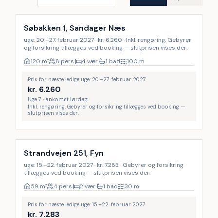
Inkl. rengøring
Søbakken 1, Sandager Næs
uge: 20.–27. februar 2027 · kr. 6.260 · Inkl. rengøring. Gebyrer
og forsikring tillægges ved booking — slutprisen vises der.
120
m²
8 pers.
4 vær.
1 bad
100
m
Pris for næste ledige uge: 20.–27. februar 2027
kr.
6.260
Uge 7 · ankomst lørdag
Inkl. rengøring. Gebyrer og forsikring tillægges ved booking —
slutprisen vises der.
Strandvejen 251, Fyn
uge: 15.–22. februar 2027 · kr. 7.283 · Gebyrer og forsikring
tillægges ved booking — slutprisen vises der.
59
m²
4 pers.
2 vær.
1 bad
30
m
Pris for næste ledige uge: 15.–22. februar 2027
kr.
7.283