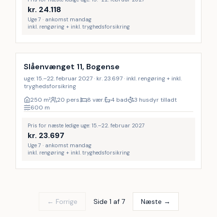
kr.
24.118
Uge 7 · ankomst mandag
inkl. rengøring + inkl. tryghedsforsikring
Inkl. rengøring
9
%
Slåenvænget 11, Bogense
uge: 15.–22. februar 2027 · kr. 23.697 · inkl. rengøring + inkl.
tryghedsforsikring
250
m²
20 pers.
8 vær.
4 bad
3 husdyr tilladt
600
m
Pris for næste ledige uge: 15.–22. februar 2027
kr.
23.697
Uge 7 · ankomst mandag
inkl. rengøring + inkl. tryghedsforsikring
← Forrige
Side 1 af 7
Næste →