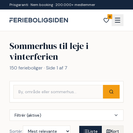
Spring til indhold
Prisgaranti · Nem booking · 200.000+ medlemmer
0
Sommerhus til leje i
vinterferien
150 ferieboliger · Side 1 af 7
Filtrér (aktive)
Sortér:
Liste
Kort