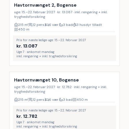
16
%
Havtornvænget 2, Bogense
uge: 15.–22. februar 2027 · kr. 13.087 · inkl. rengøring + inkl.
tryghedsforsikring
215
m²
12 pers.
6 vær.
3 bad
3 husdyr tilladt
450
m
Pris for næste ledige uge: 15.–22. februar 2027
kr.
13.087
Uge 7 · ankomst mandag
inkl. rengøring + inkl. tryghedsforsikring
Inkl. rengøring
17
%
Havtornvænget 10, Bogense
uge: 15.–22. februar 2027 · kr. 12.782 · inkl. rengøring + inkl.
tryghedsforsikring
215
m²
12 pers.
6 vær.
3 bad
450
m
Pris for næste ledige uge: 15.–22. februar 2027
kr.
12.782
Uge 7 · ankomst mandag
inkl. rengøring + inkl. tryghedsforsikring