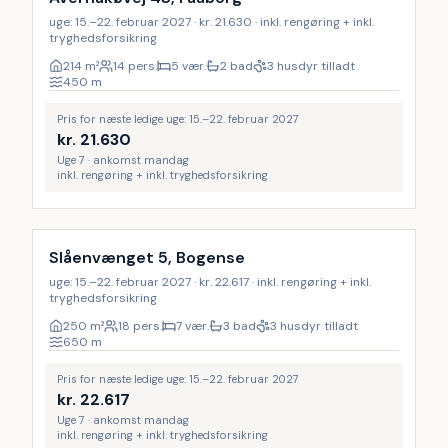
uge: 15.–22. februar 2027 · kr. 21.630 · inkl. rengøring + inkl.
tryghedsforsikring
214
m²
14 pers.
5 vær.
2 bad
3 husdyr tilladt
450
m
Pris for næste ledige uge: 15.–22. februar 2027
kr.
21.630
Uge 7 · ankomst mandag
inkl. rengøring + inkl. tryghedsforsikring
Inkl. rengøring
9
%
Slåenvænget 5, Bogense
uge: 15.–22. februar 2027 · kr. 22.617 · inkl. rengøring + inkl.
tryghedsforsikring
250
m²
18 pers.
7 vær.
3 bad
3 husdyr tilladt
650
m
Pris for næste ledige uge: 15.–22. februar 2027
kr.
22.617
Uge 7 · ankomst mandag
inkl. rengøring + inkl. tryghedsforsikring