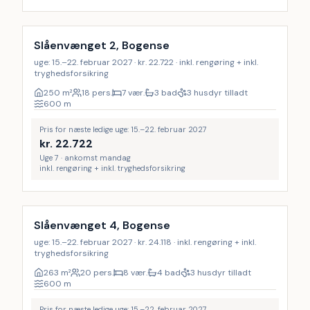
Inkl. rengøring
17
%
Slåenvænget 2, Bogense
uge: 15.–22. februar 2027 · kr. 22.722 · inkl. rengøring + inkl.
tryghedsforsikring
250
m²
18 pers.
7 vær.
3 bad
3 husdyr tilladt
600
m
Pris for næste ledige uge: 15.–22. februar 2027
kr.
22.722
Uge 7 · ankomst mandag
inkl. rengøring + inkl. tryghedsforsikring
Inkl. rengøring
9
%
Slåenvænget 4, Bogense
uge: 15.–22. februar 2027 · kr. 24.118 · inkl. rengøring + inkl.
tryghedsforsikring
263
m²
20 pers.
8 vær.
4 bad
3 husdyr tilladt
600
m
Pris for næste ledige uge: 15.–22. februar 2027