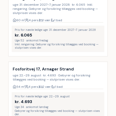
uge: 31. december 2027–7. januar 2028 · kr. 6.065 · Inkl.
rengøring. Gebyrer og forsikring tillægges ved booking —
slutprisen vises der.
60
m²
4 pers.
1 vær.
1 bad
Pris for næste ledige uge: 31. december 2027–7. januar 2028
kr.
6.065
Uge 52 · ankomst fredag
Inkl. rengøring. Gebyrer og forsikring tillægges ved booking —
slutprisen vises der.
Fosforitvej 17, Arnager Strand
uge: 22.–29. august · kr. 4.693 · Gebyrer og forsikring
tillægges ved booking — slutprisen vises der.
54
m²
4 pers.
2 vær.
1 bad
Pris for næste ledige uge: 22.–29. august
kr.
4.693
Uge 34 · ankomst lørdag
Gebyrer og forsikring tillægges ved booking — slutprisen vises
der.