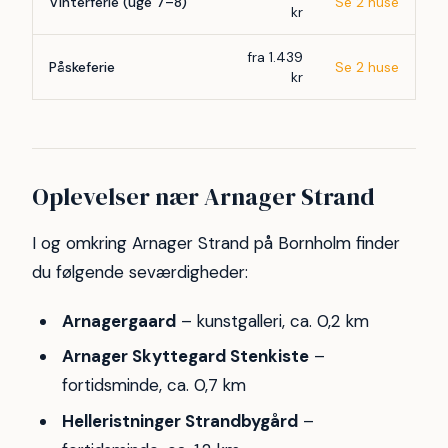
Vinterferie (uge 7–8)
Se 2 huse
kr
fra 1.439
Påskeferie
Se 2 huse
kr
Oplevelser nær Arnager Strand
I og omkring Arnager Strand på Bornholm finder
du følgende seværdigheder:
Arnagergaard
– kunstgalleri, ca. 0,2 km
Arnager Skyttegard Stenkiste
–
fortidsminde, ca. 0,7 km
Helleristninger Strandbygård
–