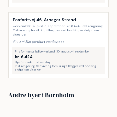
Inkl. rengøring
Fosforitvej 46, Arnager Strand
weekend: 30. august–1. september · kr. 6.424 · Inkl. rengøring.
Gebyrer og forsikring tillægges ved booking — slutprisen
vises der.
90
m²
9 pers.
4 vær.
2 bad
Pris for næste ledige weekend: 30. august–1. september
kr.
6.424
Uge 35 · ankomst søndag
Inkl. rengøring. Gebyrer og forsikring tillægges ved booking —
slutprisen vises der.
Sandkaas
Sandvig
Andre byer i Bornholm
Årsdale
Dueodde Strand
18
18
Allinge-Sandvig
Tejn
18
18
Snogebæk
Gudhjem
13
11
9
7