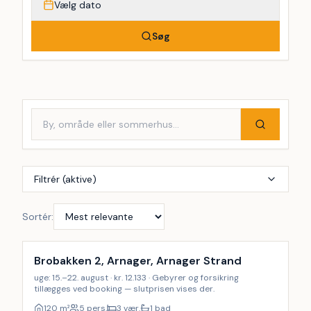
Vælg dato
Søg
Filtrér (aktive)
Sortér:
Brobakken 2, Arnager, Arnager Strand
uge: 15.–22. august · kr. 12.133 · Gebyrer og forsikring
tillægges ved booking — slutprisen vises der.
120
m²
5 pers.
3 vær.
1 bad