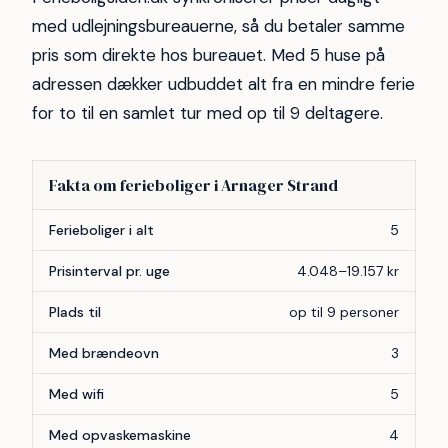
med udlejningsbureauerne, så du betaler samme
pris som direkte hos bureauet. Med 5 huse på
adressen dækker udbuddet alt fra en mindre ferie
for to til en samlet tur med op til 9 deltagere.
Fakta om ferieboliger i Arnager Strand
Forhold
Antal
Ferieboliger i alt
5
Prisinterval pr. uge
4.048–19.157 kr
Plads til
op til 9 personer
Med brændeovn
3
Med wifi
5
Med opvaskemaskine
4