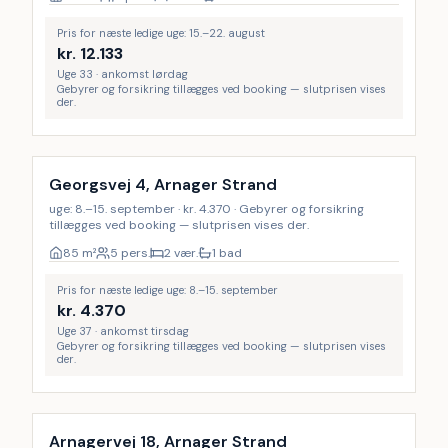
Pris for næste ledige uge: 15.–22. august
kr.
12.133
Uge 33 · ankomst lørdag
Gebyrer og forsikring tillægges ved booking — slutprisen vises
der.
Georgsvej 4, Arnager Strand
uge: 8.–15. september · kr. 4.370 · Gebyrer og forsikring
tillægges ved booking — slutprisen vises der.
85
m²
5 pers.
2 vær.
1 bad
Pris for næste ledige uge: 8.–15. september
kr.
4.370
Uge 37 · ankomst tirsdag
Gebyrer og forsikring tillægges ved booking — slutprisen vises
der.
Inkl. rengøring
Arnagervej 18, Arnager Strand