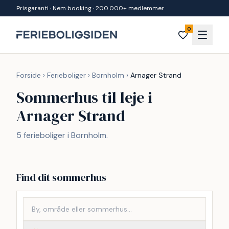
Spring til indhold
Prisgaranti · Nem booking · 200.000+ medlemmer
0
Forside
›
Ferieboliger
›
Bornholm
›
Arnager Strand
Sommerhus til leje i
Arnager Strand
5 ferieboliger i Bornholm.
Find dit sommerhus