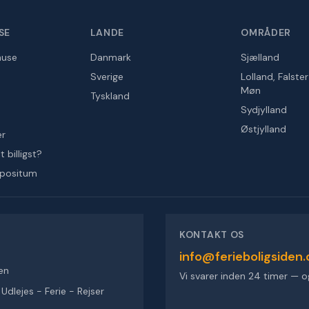
SE
LANDE
OMRÅDER
huse
Danmark
Sjælland
Sverige
Lolland, Falste
Møn
Tyskland
Sydjylland
Østjylland
er
 billigst?
epositum
KONTAKT OS
info@ferieboligsiden.
en
Vi svarer inden 24 timer — o
dlejes - Ferie - Rejser