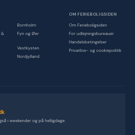
OM FERIEBOLIGSIDEN
Bornholm
Om Ferieboligsiden
r &
Fyn og Øer
For udlejningsbureauer
Handelsbetingelser
Vestkysten
Privatlivs- og cookiepolitik
Nordjylland
dk
gså i weekender og på helligdage.