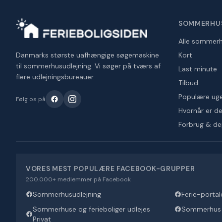
SOMMERHU
Alle sommer
Danmarks største uafhængige søgemaskine
Kort
til sommerhusudlejning. Vi søger på tværs af
Last minute
flere udlejningsbureauer.
Tilbud
Populære ug
Følg os på
Hvornår er det
Forbrug & d
VORES MEST POPULÆRE FACEBOOK-GRUPPER
200.000+ medlemmer på Facebook
Sommerhusudlejning
Ferie-portal
Sommerhuse og ferieboliger udlejes
Sommerhus U
Privat