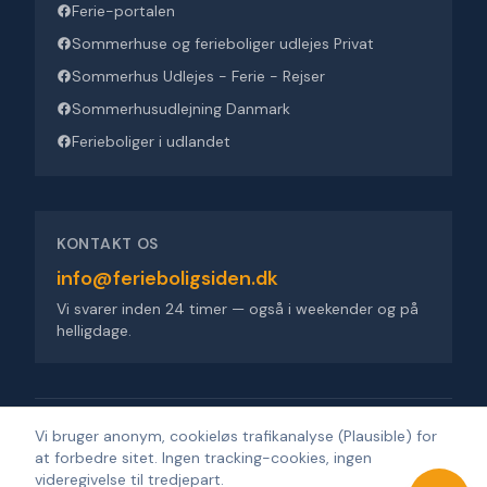
Ferie-portalen
Sommerhuse og ferieboliger udlejes Privat
Sommerhus Udlejes - Ferie - Rejser
Sommerhusudlejning Danmark
Ferieboliger i udlandet
KONTAKT OS
info@ferieboligsiden.dk
Vi svarer inden 24 timer — også i weekender og på
helligdage.
Ferieboligsiden ApS
·
Trigevej 9, 8382 Hinnerup
·
CVR 36909676
Vi bruger anonym, cookieløs trafikanalyse (Plausible) for
at forbedre sitet. Ingen tracking-cookies, ingen
©
2026
Ferieboligsiden
.
Alle rettigheder forbeholdes.
·
Udviklet af
videregivelse til tredjepart.
Design'R'us