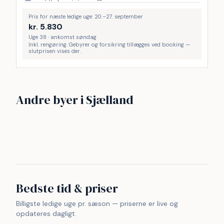
Pris for næste ledige uge: 20.–27. september
kr.
5.830
Uge 38 · ankomst søndag
Inkl. rengøring. Gebyrer og forsikring tillægges ved booking —
slutprisen vises der.
Nordsjælland
Vejby Strand
Andre byer i Sjælland
Frederiksværk
Karrebæksminde
Nykøbing Sjælland
22
16
Tisvilde hegn
Kulhuse
14
14
Rågeleje
Strand
14
12
11
11
Bedste tid & priser
Billigste ledige uge pr. sæson — priserne er live og
opdateres dagligt.