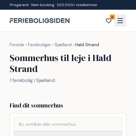
Spring til indhold
Prisgaranti · Nem booking · 200.000+ medlemmer
0
Forside
›
Ferieboliger
›
Sjælland
›
Hald Strand
Sommerhus til leje i Hald
Strand
1 feriebolig i Sjælland.
Find dit sommerhus