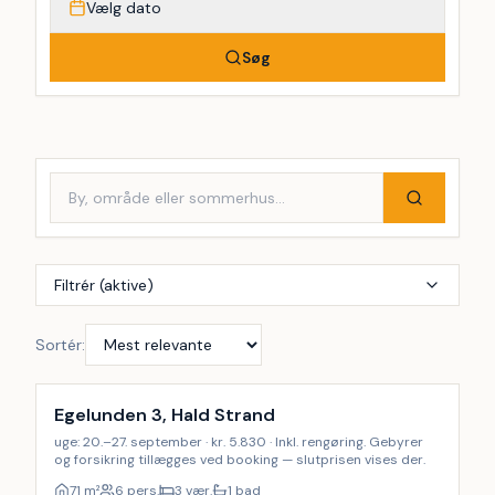
Vælg dato
Søg
Filtrér (aktive)
Sortér:
Inkl. rengøring
Egelunden 3, Hald Strand
uge: 20.–27. september · kr. 5.830 · Inkl. rengøring. Gebyrer
og forsikring tillægges ved booking — slutprisen vises der.
71
m²
6 pers.
3 vær.
1 bad