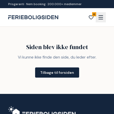
Spring til indhold
Prisgaranti · Nem booking · 200.000+ medlemmer
0
Siden blev ikke fundet
Vi kunne ikke finde den side, du leder efter.
Tilbage til forsiden