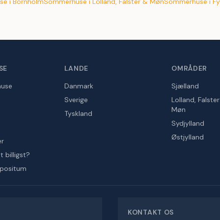
e i Bornholm
Sommerhuse i Lolland, Falster & Møn
Sommerhuse i Fy
SE
LANDE
OMRÅDER
huse
Danmark
Sjælland
Sverige
Lolland, Falste
Møn
Tyskland
Sydjylland
Østjylland
er
 billigst?
epositum
KONTAKT OS