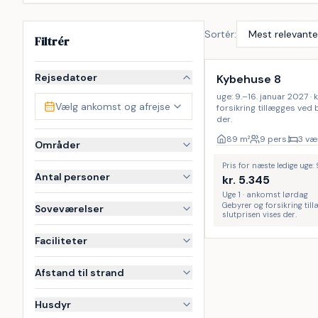
Sortér:
Filtrér
Rejsedatoer
Kybehuse 8
uge: 9.–16. januar 2027 · 
Vælg ankomst og afrejse
forsikring tillægges ved
der.
89
m²
9 pers.
3 væ
Områder
Pris for næste ledige uge:
Antal personer
kr.
5.345
Uge 1 · ankomst lørdag
Gebyrer og forsikring til
Soveværelser
slutprisen vises der.
Faciliteter
Afstand til strand
Husdyr