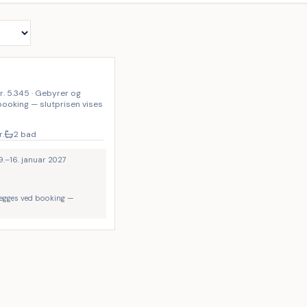
kr. 5.345 · Gebyrer og
 booking — slutprisen vises
r.
2 bad
 9.–16. januar 2027
lægges ved booking —