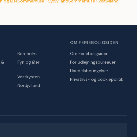
n og Øer
Sommerhuse i Sydjylland
Sommerhuse i Østjylland
OM FERIEBOLIGSIDEN
Bornholm
Om Ferieboligsiden
r &
Fyn og Øer
For udlejningsbureauer
Handelsbetingelser
Vestkysten
Privatlivs- og cookiepolitik
Nordjylland