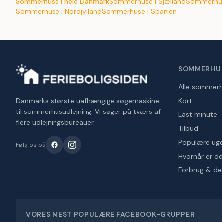
Sommerhuse i hele Danmark
Sommerhuse i Sjælland
Sommerhus
Sommerhuse i Nordjylland
Sommerhuse i Spanien
SOMMERHU
Alle sommer
Danmarks største uafhængige søgemaskine
Kort
til sommerhusudlejning. Vi søger på tværs af
Last minute
flere udlejningsbureauer.
Tilbud
Populære ug
Følg os på
Hvornår er det
Forbrug & d
VORES MEST POPULÆRE FACEBOOK-GRUPPER