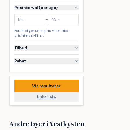
Prisinterval (per uge)
–
Ferieboliger uden pris vises ikke i
prisinterval-filter.
Tilbud
Rabat
Vis resultater
Nulstil alle
Vejlby Klit
Vrist
Andre byer i Vestkysten
Søndervig
Thyborø
249
173