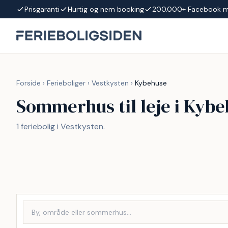
Spring til indhold
Prisgaranti
Hurtig og nem booking
200.000+ Facebook 
Forside
›
Ferieboliger
›
Vestkysten
›
Kybehuse
Sommerhus til leje i Kyb
1 feriebolig i Vestkysten.