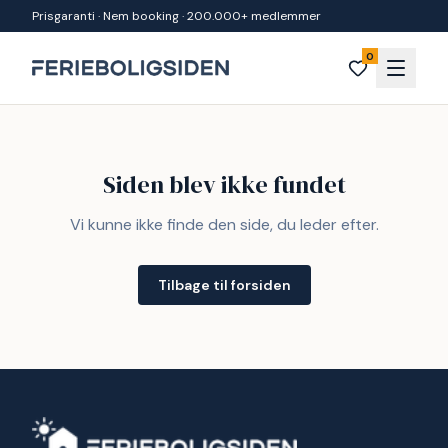
Spring til indhold
Prisgaranti · Nem booking · 200.000+ medlemmer
0
Siden blev ikke fundet
Vi kunne ikke finde den side, du leder efter.
Tilbage til forsiden