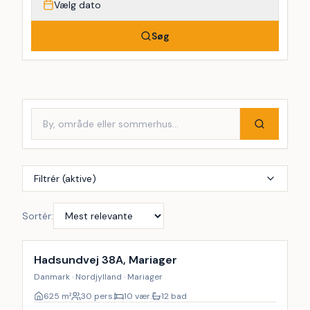
Vælg dato
Søg
Filtrér (aktive)
Sortér:
Hadsundvej 38A, Mariager
Danmark · Nordjylland · Mariager
625
m²
30 pers.
10 vær.
12 bad