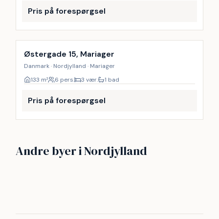
Pris på forespørgsel
Østergade 15, Mariager
Danmark · Nordjylland · Mariager
133
m²
6 pers.
3 vær.
1 bad
Pris på forespørgsel
Løkken
Ålbæk
Andre byer i Nordjylland
Blokhus Strand
Als Odde Strand
21
17
Skagen By
Blokhus
12
10
Lyngså Strand
Øster Hurup Strand
10
7
6
6