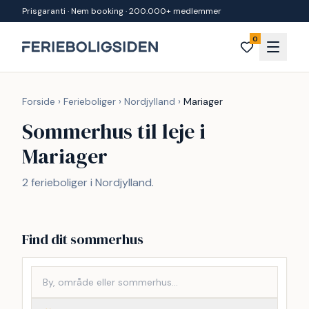
Spring til indhold
Prisgaranti · Nem booking · 200.000+ medlemmer
0
Forside
›
Ferieboliger
›
Nordjylland
›
Mariager
Sommerhus til leje i
Mariager
2 ferieboliger i Nordjylland.
Find dit sommerhus