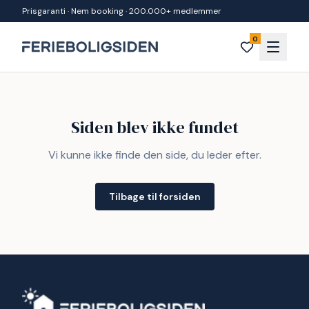
Spring til indhold
Prisgaranti · Nem booking · 200.000+ medlemmer
0
Siden blev ikke fundet
Vi kunne ikke finde den side, du leder efter.
Tilbage til forsiden