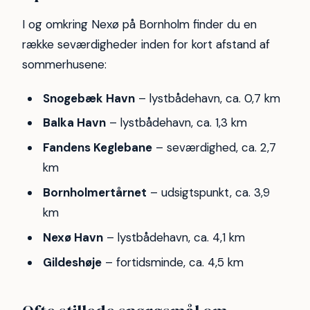
I og omkring Nexø på Bornholm finder du en
række seværdigheder inden for kort afstand af
sommerhusene:
Snogebæk Havn
– lystbådehavn, ca. 0,7 km
Balka Havn
– lystbådehavn, ca. 1,3 km
Fandens Keglebane
– seværdighed, ca. 2,7
km
Bornholmertårnet
– udsigtspunkt, ca. 3,9
km
Nexø Havn
– lystbådehavn, ca. 4,1 km
Gildeshøje
– fortidsminde, ca. 4,5 km