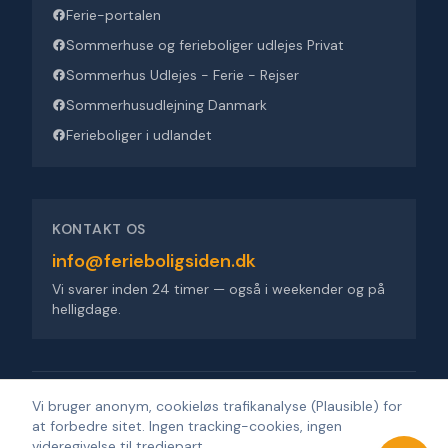
Ferie-portalen
Sommerhuse og ferieboliger udlejes Privat
Sommerhus Udlejes - Ferie - Rejser
Sommerhusudlejning Danmark
Ferieboliger i udlandet
KONTAKT OS
info@ferieboligsiden.dk
Vi svarer inden 24 timer — også i weekender og på
helligdage.
Ferieboligsiden ApS
·
Trigevej 9, 8382 Hinnerup
·
CVR 36909676
Vi bruger anonym, cookieløs trafikanalyse (Plausible) for
at forbedre sitet. Ingen tracking-cookies, ingen
©
2026
Ferieboligsiden
.
Alle rettigheder forbeholdes.
·
Udviklet af
videregivelse til tredjepart.