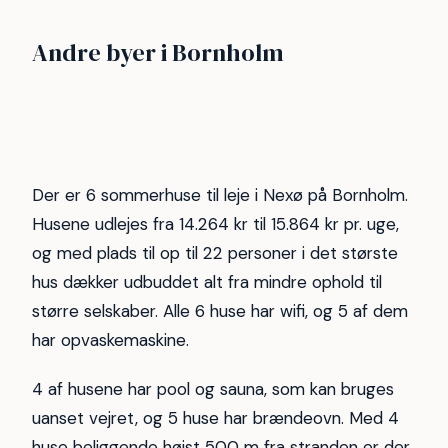
Sandkaas
Sandvig
Andre byer i Bornholm
Årsdale
Dueodde Strand
18
18
Allinge-Sandvig
Tejn
18
18
Snogebæk
Gudhjem
13
11
9
7
Der er 6 sommerhuse til leje i Nexø på Bornholm.
Husene udlejes fra 14.264 kr til 15.864 kr pr. uge,
og med plads til op til 22 personer i det største
hus dækker udbuddet alt fra mindre ophold til
større selskaber. Alle 6 huse har wifi, og 5 af dem
har opvaskemaskine.
4 af husene har pool og sauna, som kan bruges
uanset vejret, og 5 huse har brændeovn. Med 4
huse beliggende højst 500 m fra stranden er der