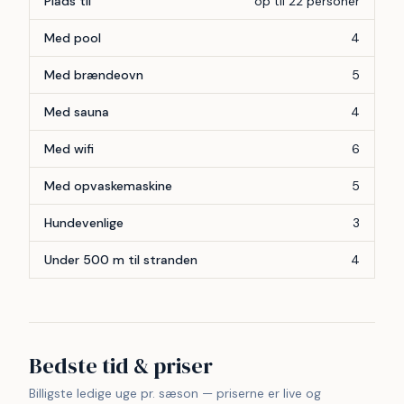
Plads til
op til 22 personer
Med pool
4
Med brændeovn
5
Med sauna
4
Med wifi
6
Med opvaskemaskine
5
Hundevenlige
3
Under 500 m til stranden
4
Bedste tid & priser
Billigste ledige uge pr. sæson — priserne er live og