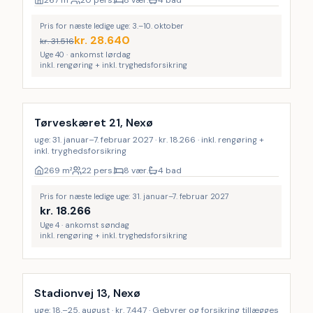
267
m²
20 pers.
8 vær.
4 bad
Pris for næste ledige uge: 3.–10. oktober
kr.
28.640
kr.
31.516
Uge 40 · ankomst lørdag
inkl. rengøring + inkl. tryghedsforsikring
Inkl. rengøring
Tørveskæret 21, Nexø
uge: 31. januar–7. februar 2027 · kr. 18.266 · inkl. rengøring +
inkl. tryghedsforsikring
269
m²
22 pers.
8 vær.
4 bad
Pris for næste ledige uge: 31. januar–7. februar 2027
kr.
18.266
Uge 4 · ankomst søndag
inkl. rengøring + inkl. tryghedsforsikring
Stadionvej 13, Nexø
uge: 18.–25. august · kr. 7.447 · Gebyrer og forsikring tillægges