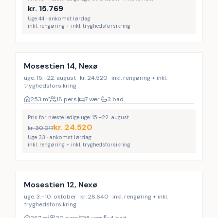
kr.
15.769
Uge 44 · ankomst lørdag
inkl. rengøring + inkl. tryghedsforsikring
Inkl. rengøring
Mosestien 14, Nexø
uge: 15.–22. august · kr. 24.520 · inkl. rengøring + inkl.
tryghedsforsikring
253
m²
18 pers.
7 vær.
3 bad
Pris for næste ledige uge: 15.–22. august
kr.
24.520
kr.
30.017
Uge 33 · ankomst lørdag
inkl. rengøring + inkl. tryghedsforsikring
Inkl. rengøring
Mosestien 12, Nexø
uge: 3.–10. oktober · kr. 28.640 · inkl. rengøring + inkl.
tryghedsforsikring