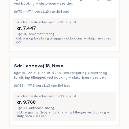
ved booking — slutprisen vises der.
70
m²
4 pers.
3 vær.
1 bad
Pris for næste ledige uge: 18.–25. august
kr.
7.447
Uge 34 · ankomst tirsdag
Gebyrer og forsikring tillægges ved booking — slutprisen vises
der.
Inkl. rengøring
Sdr Landevej 18, Nexø
uge: 15.–22. august · kr. 9.768 · Inkl. rengøring. Gebyrer og
forsikring tillægges ved booking — slutprisen vises der.
163
m²
6 pers.
3 vær.
1 bad
Pris for næste ledige uge: 15.–22. august
kr.
9.768
Uge 33 · ankomst lørdag
Inkl. rengøring. Gebyrer og forsikring tillægges ved booking —
slutprisen vises der.