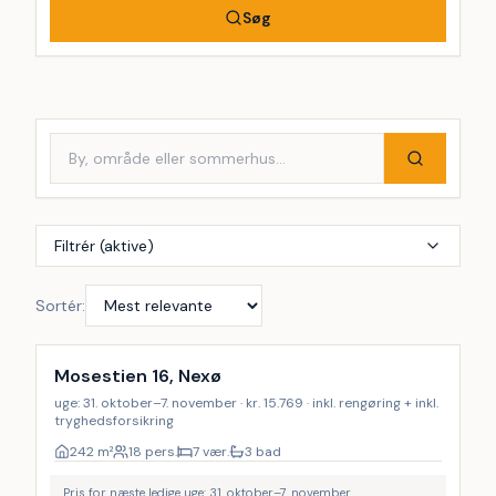
Søg
Filtrér (aktive)
Sortér:
Inkl. rengøring
Mosestien 16, Nexø
uge: 31. oktober–7. november · kr. 15.769 · inkl. rengøring + inkl.
tryghedsforsikring
242
m²
18 pers.
7 vær.
3 bad
Pris for næste ledige uge: 31. oktober–7. november