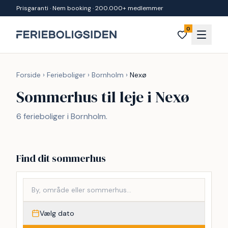
Spring til indhold
Prisgaranti · Nem booking · 200.000+ medlemmer
0
Forside
›
Ferieboliger
›
Bornholm
›
Nexø
Sommerhus til leje i Nexø
6 ferieboliger i Bornholm.
Find dit sommerhus
Vælg dato