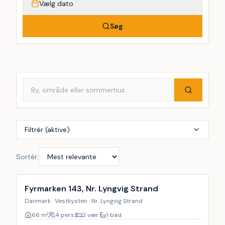
Vælg dato
Søg
Filtrér (aktive)
Sortér:
Inkl. rengøring
Fyrmarken 143, Nr. Lyngvig Strand
Danmark · Vestkysten · Nr. Lyngvig Strand
66
m²
4 pers.
2 vær.
1 bad