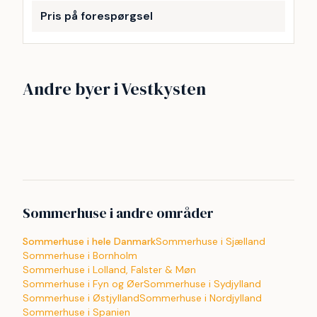
Pris på forespørgsel
Vejlby Klit
Vrist
Andre byer i Vestkysten
Gjellerodde
Henne strand
249
173
Søndervig
Thyborøn
64
48
Hvide Sande
Ferring Strand
47
38
29
27
Sommerhuse i andre områder
Sommerhuse i hele Danmark
Sommerhuse i Sjælland
Sommerhuse i Bornholm
Sommerhuse i Lolland, Falster & Møn
Sommerhuse i Fyn og Øer
Sommerhuse i Sydjylland
Sommerhuse i Østjylland
Sommerhuse i Nordjylland
Sommerhuse i Spanien