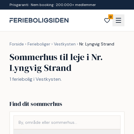
Spring til indhold
Prisgaranti · Nem booking · 200.000+ medlemmer
0
Forside
›
Ferieboliger
›
Vestkysten
›
Nr. Lyngvig Strand
Sommerhus til leje i Nr.
Lyngvig Strand
1 feriebolig i Vestkysten.
Find dit sommerhus