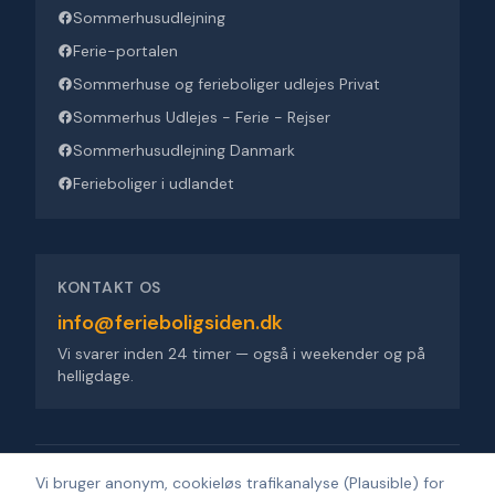
Sommerhusudlejning
Ferie-portalen
Sommerhuse og ferieboliger udlejes Privat
Sommerhus Udlejes - Ferie - Rejser
Sommerhusudlejning Danmark
Ferieboliger i udlandet
KONTAKT OS
info@ferieboligsiden.dk
Vi svarer inden 24 timer — også i weekender og på
helligdage.
Ferieboligsiden ApS
·
Trigevej 9, 8382 Hinnerup
·
CVR 36909676
Vi bruger anonym, cookieløs trafikanalyse (Plausible) for