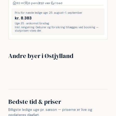
92
m²
6 pers.
3 vær.
1 bad
Pris for næste ledige uge: 25. august–1. september
kr.
8.383
Uge 35 · ankomst tirsdag
Inkl. rengøring. Gebyrer og forsikring tillægges ved booking —
slutprisen vises der.
Glesborg
Grenaa
Andre byer i Østjylland
Ebeltoft
Grenå
32
15
Fjellerup
Bønnerup Strand
14
12
Ugelbølle Strand
Odder
10
6
6
5
Bedste tid & priser
Billigste ledige uge pr. sæson — priserne er live og
opdateres dagligt.