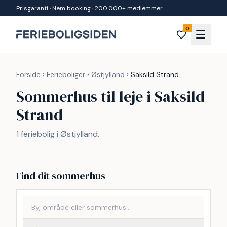
Spring til indhold
Prisgaranti · Nem booking · 200.000+ medlemmer
0
Forside
›
Ferieboliger
›
Østjylland
›
Saksild Strand
Sommerhus til leje i Saksild
Strand
1 feriebolig i Østjylland.
Find dit sommerhus