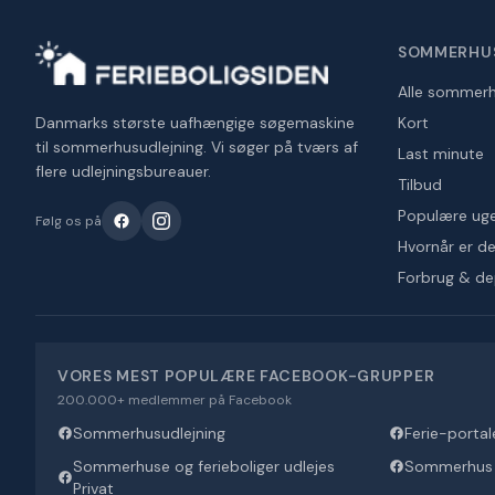
SOMMERHU
Alle sommer
Danmarks største uafhængige søgemaskine
Kort
til sommerhusudlejning. Vi søger på tværs af
Last minute
flere udlejningsbureauer.
Tilbud
Populære ug
Følg os på
Hvornår er det
Forbrug & d
VORES MEST POPULÆRE FACEBOOK-GRUPPER
200.000+ medlemmer på Facebook
Sommerhusudlejning
Ferie-portal
Sommerhuse og ferieboliger udlejes
Sommerhus U
Privat