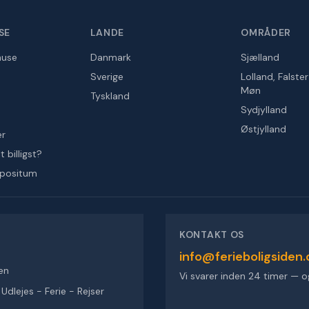
SE
LANDE
OMRÅDER
huse
Danmark
Sjælland
Sverige
Lolland, Falste
Møn
Tyskland
Sydjylland
Østjylland
er
 billigst?
epositum
KONTAKT OS
info@ferieboligsiden.
en
Vi svarer inden 24 timer — o
dlejes - Ferie - Rejser