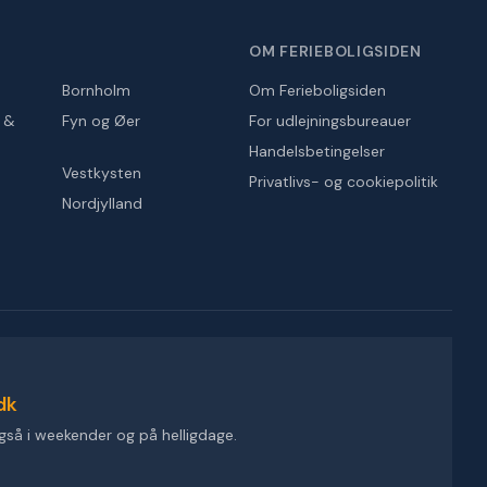
OM FERIEBOLIGSIDEN
Bornholm
Om Ferieboligsiden
r &
Fyn og Øer
For udlejningsbureauer
Handelsbetingelser
Vestkysten
Privatlivs- og cookiepolitik
Nordjylland
dk
gså i weekender og på helligdage.