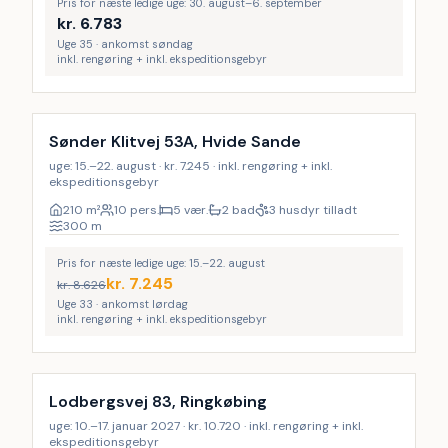
Pris for næste ledige uge: 30. august–6. september
kr.
6.783
Uge 35 · ankomst søndag
inkl. rengøring + inkl. ekspeditionsgebyr
Inkl. rengøring
LAST MINUTE
Sønder Klitvej 53A, Hvide Sande
uge: 15.–22. august · kr. 7.245 · inkl. rengøring + inkl.
ekspeditionsgebyr
210
m²
10 pers.
5 vær.
2 bad
3 husdyr tilladt
300
m
Pris for næste ledige uge: 15.–22. august
kr.
7.245
kr.
8.626
Uge 33 · ankomst lørdag
inkl. rengøring + inkl. ekspeditionsgebyr
Inkl. rengøring
Lodbergsvej 83, Ringkøbing
uge: 10.–17. januar 2027 · kr. 10.720 · inkl. rengøring + inkl.
ekspeditionsgebyr