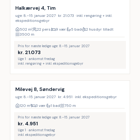
Halkærvej 4, Tim
uge: 8.–15. januar 2027 · kr. 21.073 · inkl. rengøring + inkl.
ekspeditionsgebyr
502
m²
22 pers.
9 vær.
5 bad
2 husdyr tilladt
3500
m
Pris for næste ledige uge: 8.–15. januar 2027
kr.
21.073
Uge 1 · ankomst fredag
inkl. rengøring + inkl. ekspeditionsgebyr
Milevej 8, Søndervig
uge: 8.–15. januar 2027 · kr. 4.951 · inkl. ekspeditionsgebyr
120
m²
3 vær.
1 bad
750
m
Pris for næste ledige uge: 8.–15. januar 2027
kr.
4.951
Uge 1 · ankomst fredag
inkl. ekspeditionsgebyr