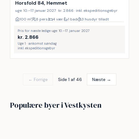
Horsfold 84, Hemmet
uge: 10.–17. januar 2027 · kr. 2.866 · inkl. ekspeditionsgebyr
100
m²
8 pers.
4 vær.
1 bad
3 husdyr tilladt
Pris for næste ledige uge: 10.–17. januar 2027
kr.
2.866
Uge 1 · ankomst søndag
inkl. ekspeditionsgebyr
← Forrige
Side 1 af 46
Næste →
Vejlby Klit
Vrist
Populære byer i Vestkysten
Gjellerodde
Henne strand
249
173
Søndervig
Thyborøn
64
48
Hvide Sande
Ferring Strand
47
38
29
27