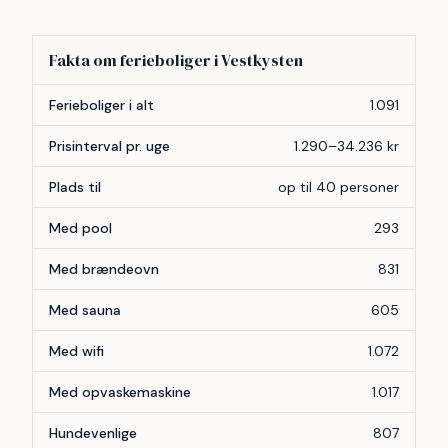
Fakta om ferieboliger i Vestkysten
Forhold
Antal
Ferieboliger i alt
1.091
Prisinterval pr. uge
1.290–34.236 kr
Plads til
op til 40 personer
Med pool
293
Med brændeovn
831
Med sauna
605
Med wifi
1.072
Med opvaskemaskine
1.017
Hundevenlige
807