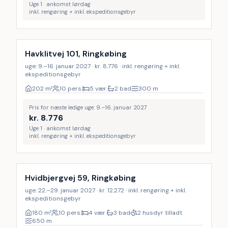
Uge 1 · ankomst lørdag
inkl. rengøring + inkl. ekspeditionsgebyr
Inkl. rengøring
Havklitvej 101, Ringkøbing
uge: 9.–16. januar 2027 · kr. 8.776 · inkl. rengøring + inkl.
ekspeditionsgebyr
202
m²
10 pers.
5 vær.
2 bad
300
m
Pris for næste ledige uge: 9.–16. januar 2027
kr.
8.776
Uge 1 · ankomst lørdag
inkl. rengøring + inkl. ekspeditionsgebyr
Inkl. rengøring
Hvidbjergvej 59, Ringkøbing
uge: 22.–29. januar 2027 · kr. 12.272 · inkl. rengøring + inkl.
ekspeditionsgebyr
180
m²
10 pers.
4 vær.
3 bad
2 husdyr tilladt
650
m