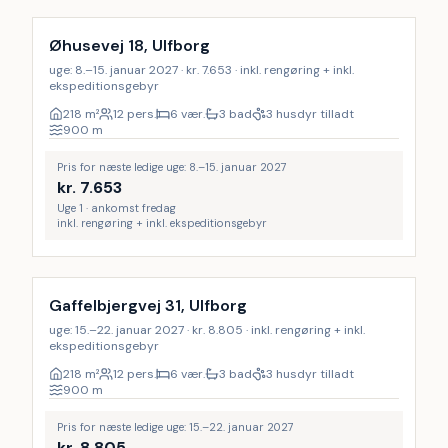
Øhusevej 18, Ulfborg
uge: 8.–15. januar 2027 · kr. 7.653 · inkl. rengøring + inkl.
ekspeditionsgebyr
218
m²
12 pers.
6 vær.
3 bad
3 husdyr tilladt
900
m
Pris for næste ledige uge: 8.–15. januar 2027
kr.
7.653
Uge 1 · ankomst fredag
inkl. rengøring + inkl. ekspeditionsgebyr
Inkl. rengøring
Gaffelbjergvej 31, Ulfborg
uge: 15.–22. januar 2027 · kr. 8.805 · inkl. rengøring + inkl.
ekspeditionsgebyr
218
m²
12 pers.
6 vær.
3 bad
3 husdyr tilladt
900
m
Pris for næste ledige uge: 15.–22. januar 2027
kr.
8.805