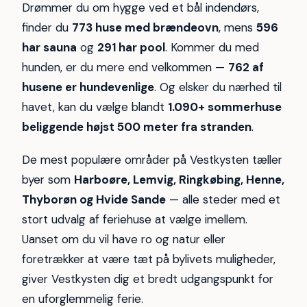
Drømmer du om hygge ved et bål indendørs,
finder du
773 huse med brændeovn
, mens
596
har sauna
og
291 har pool
. Kommer du med
hunden, er du mere end velkommen —
762 af
husene er hundevenlige
. Og elsker du nærhed til
havet, kan du vælge blandt
1.090+ sommerhuse
beliggende højst 500 meter fra stranden
.
De mest populære områder på Vestkysten tæller
byer som
Harboøre, Lemvig, Ringkøbing, Henne,
Thyborøn og Hvide Sande
— alle steder med et
stort udvalg af feriehuse at vælge imellem.
Uanset om du vil have ro og natur eller
foretrækker at være tæt på bylivets muligheder,
giver Vestkysten dig et bredt udgangspunkt for
en uforglemmelig ferie.