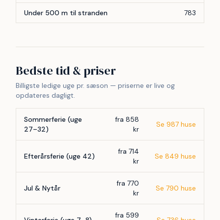
Under 500 m til stranden
783
Bedste tid & priser
Billigste ledige uge pr. sæson — priserne er live og
opdateres dagligt.
Sommerferie (uge
fra 858
Se 987 huse
27–32)
kr
fra 714
Efterårsferie (uge 42)
Se 849 huse
kr
fra 770
Jul & Nytår
Se 790 huse
kr
fra 599