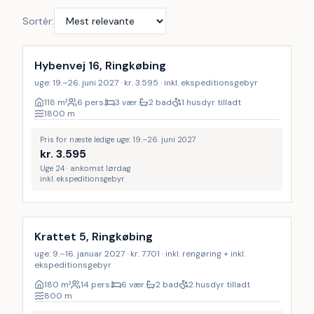
Sortér:
Hybenvej 16, Ringkøbing
uge: 19.–26. juni 2027 · kr. 3.595 · inkl. ekspeditionsgebyr
118
m²
6 pers.
3 vær.
2 bad
1 husdyr tilladt
1800
m
Pris for næste ledige uge: 19.–26. juni 2027
kr.
3.595
Uge 24 · ankomst lørdag
inkl. ekspeditionsgebyr
Inkl. rengøring
Krattet 5, Ringkøbing
uge: 9.–16. januar 2027 · kr. 7.701 · inkl. rengøring + inkl.
ekspeditionsgebyr
180
m²
14 pers.
6 vær.
2 bad
2 husdyr tilladt
800
m