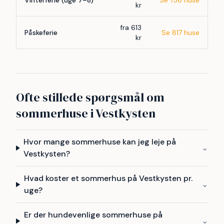
Vinterferie (uge 7–8)
Se 736 huse
kr
fra 613
Påskeferie
Se 817 huse
kr
Ofte stillede spørgsmål om
sommerhuse i Vestkysten
Hvor mange sommerhuse kan jeg leje på
⌄
Vestkysten?
Hvad koster et sommerhus på Vestkysten pr.
⌄
uge?
Er der hundevenlige sommerhuse på
⌄