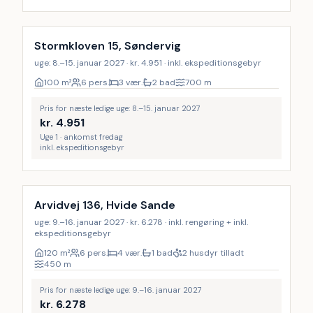
Stormkloven 15, Søndervig
uge: 8.–15. januar 2027 · kr. 4.951 · inkl. ekspeditionsgebyr
100
m²
6 pers.
3 vær.
2 bad
700
m
Pris for næste ledige uge: 8.–15. januar 2027
kr.
4.951
Uge 1 · ankomst fredag
inkl. ekspeditionsgebyr
Inkl. rengøring
Arvidvej 136, Hvide Sande
uge: 9.–16. januar 2027 · kr. 6.278 · inkl. rengøring + inkl.
ekspeditionsgebyr
120
m²
6 pers.
4 vær.
1 bad
2 husdyr tilladt
450
m
Pris for næste ledige uge: 9.–16. januar 2027
kr.
6.278