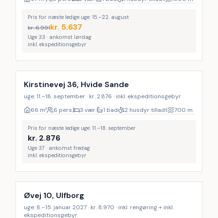
Pris for næste ledige uge: 15.–22. august
kr.
5.637
kr.
6.991
Uge 33 · ankomst lørdag
inkl. ekspeditionsgebyr
Kirstinevej 36, Hvide Sande
uge: 11.–18. september · kr. 2.876 · inkl. ekspeditionsgebyr
66
m²
6 pers.
3 vær.
1 bad
2 husdyr tilladt
700
m
Pris for næste ledige uge: 11.–18. september
kr.
2.876
Uge 37 · ankomst fredag
inkl. ekspeditionsgebyr
Inkl. rengøring
Øvej 10, Ulfborg
uge: 8.–15. januar 2027 · kr. 8.970 · inkl. rengøring + inkl.
ekspeditionsgebyr