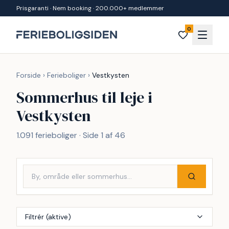
Spring til indhold
Prisgaranti · Nem booking · 200.000+ medlemmer
0
Forside
›
Ferieboliger
›
Vestkysten
Sommerhus til leje i
Vestkysten
1.091 ferieboliger · Side 1 af 46
Filtrér (aktive)