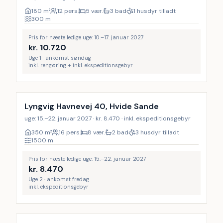
180
m²
12 pers.
5 vær.
3 bad
1 husdyr tilladt
300
m
Pris for næste ledige uge: 10.–17. januar 2027
kr.
10.720
Uge 1 · ankomst søndag
inkl. rengøring + inkl. ekspeditionsgebyr
Lyngvig Havnevej 40, Hvide Sande
uge: 15.–22. januar 2027 · kr. 8.470 · inkl. ekspeditionsgebyr
350
m²
16 pers.
8 vær.
2 bad
3 husdyr tilladt
1500
m
Pris for næste ledige uge: 15.–22. januar 2027
kr.
8.470
Uge 2 · ankomst fredag
inkl. ekspeditionsgebyr