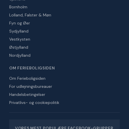
Bornholm
Lolland, Falster & Møn
Fyn og Øer
Sydjylland
Vestkysten
Østjylland
Nordjylland
OM FERIEBOLIGSIDEN
Om Ferieboligsiden
For udlejningsbureauer
Handelsbetingelser
Privatlivs- og cookiepolitik
VORES MEST POPULÆRE FACEBOOK-GRUPPER