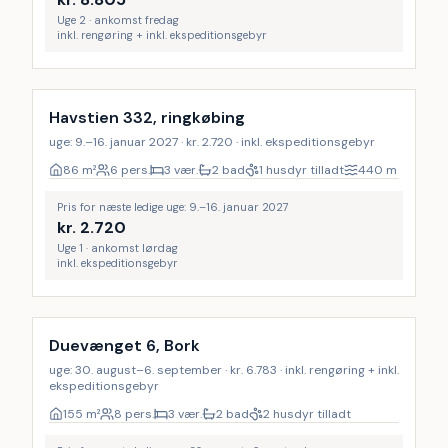
Uge 2 · ankomst fredag
inkl. rengøring + inkl. ekspeditionsgebyr
Havstien 332, ringkøbing
uge: 9.–16. januar 2027 · kr. 2.720 · inkl. ekspeditionsgebyr
86
m²
6 pers.
3 vær.
2 bad
1 husdyr tilladt
440
m
Pris for næste ledige uge: 9.–16. januar 2027
kr.
2.720
Uge 1 · ankomst lørdag
inkl. ekspeditionsgebyr
Inkl. rengøring
Duevænget 6, Bork
uge: 30. august–6. september · kr. 6.783 · inkl. rengøring + inkl.
ekspeditionsgebyr
155
m²
8 pers.
3 vær.
2 bad
2 husdyr tilladt