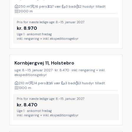
250
m²
16 pers.
7 vær.
3 bad
2 husdyr tilladt
2000
m
Pris for næste ledige uge: 8.–15. januar 2027
kr.
8.970
Uge 1 · ankomst fredag
inkl. rengøring + inkl. ekspeditionsgebyr
Inkl. rengøring
Kornbjergvej 11, Holstebro
uge: 8.–15. januar 2027 · kr. 8.470 · inkl. rengøring + inkl.
ekspeditionsgebyr
210
m²
14 pers.
6 vær.
3 bad
3 husdyr tilladt
1300
m
Pris for næste ledige uge: 8.–15. januar 2027
kr.
8.470
Uge 1 · ankomst fredag
inkl. rengøring + inkl. ekspeditionsgebyr
Inkl. rengøring