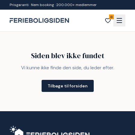
Spring til indhold
Prisgaranti · Nem booking · 200.000+ medlemmer
0
Siden blev ikke fundet
Vi kunne ikke finde den side, du leder efter.
Tilbage til forsiden