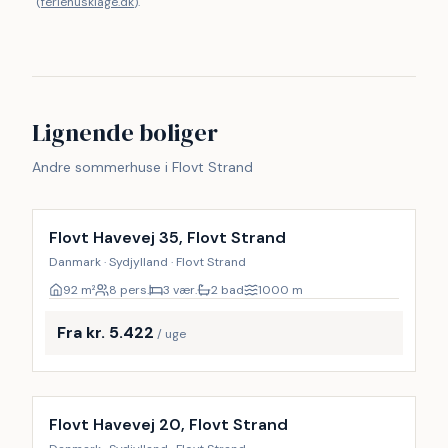
(
feriehusklage.dk
).
Lignende boliger
Andre sommerhuse i Flovt Strand
Inkl. rengøring
Flovt Havevej 35, Flovt Strand
Danmark · Sydjylland · Flovt Strand
92
m²
8 pers.
3 vær.
2 bad
1000
m
Fra kr. 5.422
/ uge
Inkl. rengøring
Flovt Havevej 20, Flovt Strand