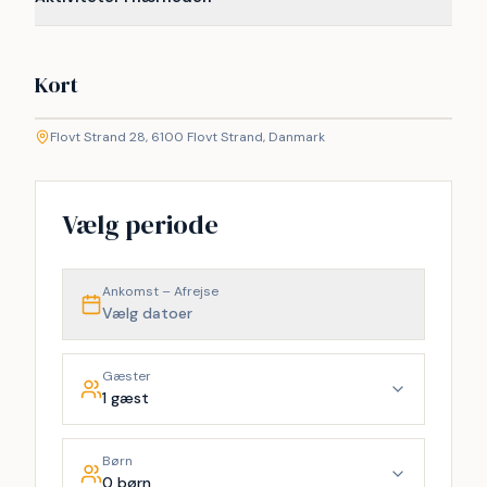
Kort
©
etMap
Flovt Strand 28, 6100 Flovt Strand, Danmark
+
−
Vælg periode
Ankomst – Afrejse
Vælg datoer
Gæster
1 gæst
Børn
0 børn