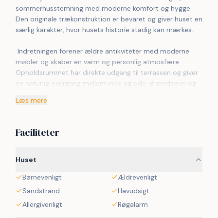
sommerhusstemning med moderne komfort og hygge. 
Den originale trækonstruktion er bevaret og giver huset en 
særlig karakter, hvor husets historie stadig kan mærkes.
 Indretningen forener ældre antikviteter med moderne 
møbler og skaber en varm og personlig atmosfære. 
Opholdsrummet har direkte udgang til terrassen og giver 
en naturlig overgang mellem inde og ude. Brændeovn og 
varmepumpe gør huset velegnet til ophold udenfor 
Læs mere
sommerperioderne.
 Udenfor er der terrasse rundt om hele huset, hvor man 
Faciliteter
kan vælge mellem sol og skygge i løbet af dagen. Her er 
gode rammer for afslapning med en god bog, 
morgenkaffe med udsigt mod Lillebælt eller rolige aftener 
Huset
under den overdækkede terrasse.
Børnevenligt
Ældrevenligt
 Flovt Strand ligger i meget kort gåafstand fra huset og 
Sandstrand
Havudsigt
indbyder til badning, gåture og ophold ved vandet. 
Allergivenligt
Røgalarm
Området byder også på gode muligheder for vandre- og 