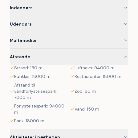
cykelture i det åbne landskab.
Indendørs
 Der er desuden gode udflugtsmuligheder i området. 
Besøg Aarø, oplev den historiske by Haderslev eller tag på 
Udendørs
dagstur til populære attraktioner som LEGOLAND og 
Givskud Zoo.
Multimedier
Afstande
Strand: 150 m
Lufthavn: 94000 m
Butikker: 18000 m
Restauranter: 18000 m
Afstand til
vandforlystelsespark:
Zoo: 90 m
7000 m
Forlystelsespark: 94000
Vand: 150 m
m
Bank: 18000 m
Aktiviteter i nærheden