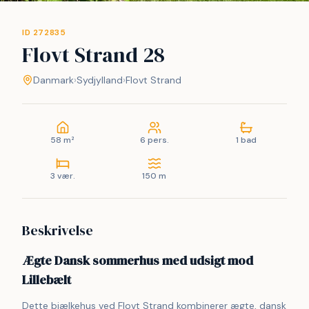
ID 272835
Flovt Strand 28
Danmark
›
Sydjylland
›
Flovt Strand
58 m²
6 pers.
1 bad
3 vær.
150 m
Beskrivelse
Ægte Dansk sommerhus med udsigt mod
Lillebælt
Dette bjælkehus ved Flovt Strand kombinerer ægte, dansk 