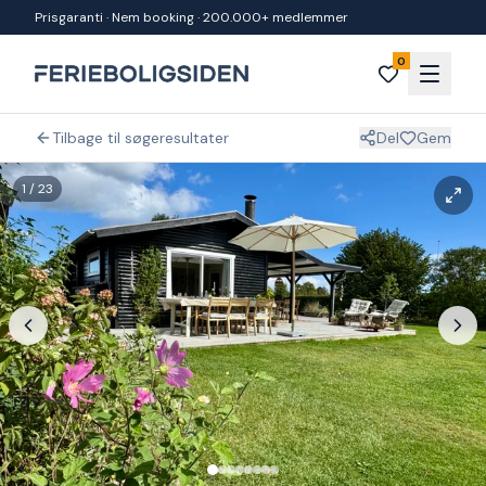
Spring til indhold
Prisgaranti · Nem booking · 200.000+ medlemmer
0
Tilbage til søgeresultater
Del
Gem
1
/
23