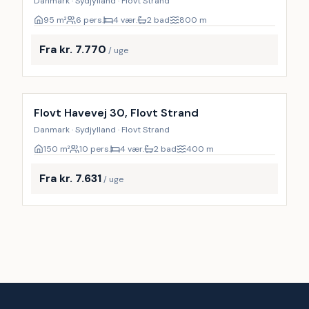
Danmark · Sydjylland · Flovt Strand
95
m²
6 pers.
4 vær.
2 bad
800
m
Fra kr. 7.770
/ uge
Inkl. rengøring
Flovt Havevej 30, Flovt Strand
Danmark · Sydjylland · Flovt Strand
150
m²
10 pers.
4 vær.
2 bad
400
m
Fra kr. 7.631
/ uge