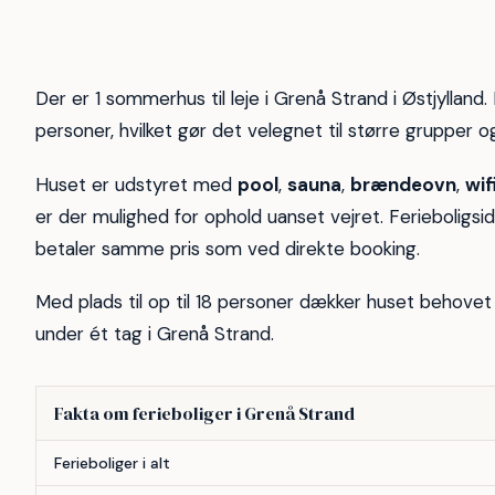
10
6
Der er 1 sommerhus til leje i Grenå Strand i Østjylland. H
personer, hvilket gør det velegnet til større grupper og
Huset er udstyret med
pool
,
sauna
,
brændeovn
,
wif
er der mulighed for ophold uanset vejret. Ferieboligsi
betaler samme pris som ved direkte booking.
Med plads til op til 18 personer dækker huset behovet 
under ét tag i Grenå Strand.
Fakta om ferieboliger i Grenå Strand
Forhold
Antal
Ferieboliger i alt