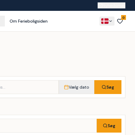
Nyhedsmail
0
Om Ferieboligsiden
Vælg dato
Søg
Søg