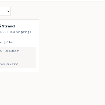
å Strand
16.708 · inkl. rengøring +
ær.
3 bad
 23.–30. oktober
yghedsforsikring