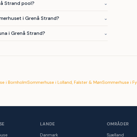
å Strand pool?
⌄
merhuset i Grenå Strand?
⌄
una i Grenå Strand?
⌄
e i Bornholm
Sommerhuse i Lolland, Falster & Møn
Sommerhuse i Fy
SE
LANDE
OMRÅDER
huse
Danmark
Sjælland