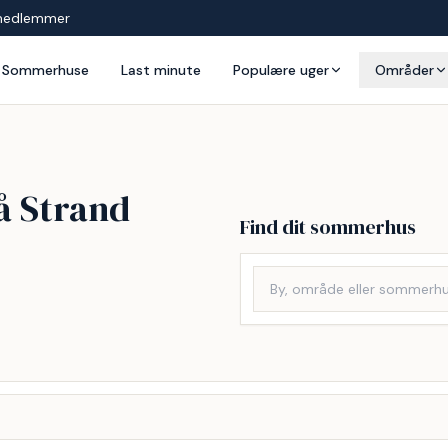
medlemmer
Sommerhuse
Last minute
Populære uger
Områder
å Strand
Find dit sommerhus