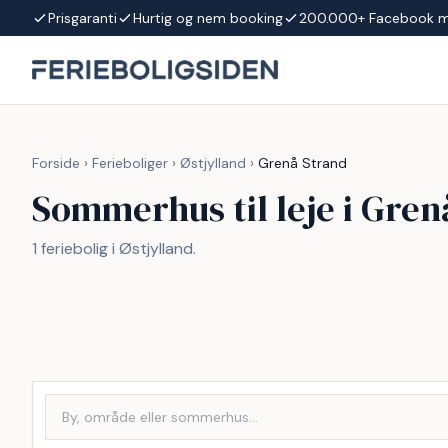
Spring til indhold
Prisgaranti
Hurtig og nem booking
200.000+ Facebook 
Forside
›
Ferieboliger
›
Østjylland
›
Grenå Strand
Sommerhus til leje i Gren
1 feriebolig i Østjylland.