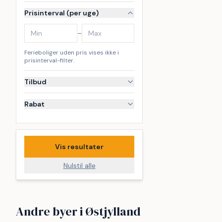
Prisinterval (per uge)
–
Ferieboliger uden pris vises ikke i
prisinterval-filter.
Tilbud
Rabat
Vis resultater
Nulstil alle
Glesborg
Grenaa
Andre byer i Østjylland
Fjellerup
Bønnerup
32
15