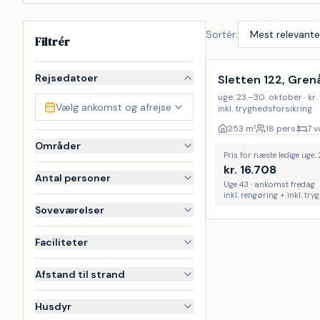
Sortér:
Filtrér
Inkl. rengøring
Rejsedatoer
Sletten 122, Gren
uge: 23.–30. oktober · kr. 
Vælg ankomst og afrejse
inkl. tryghedsforsikring
253
m²
18 pers.
7 v
Områder
Pris for næste ledige uge:
kr.
16.708
Antal personer
Uge 43 · ankomst fredag
inkl. rengøring + inkl. tr
Soveværelser
Faciliteter
Afstand til strand
Husdyr