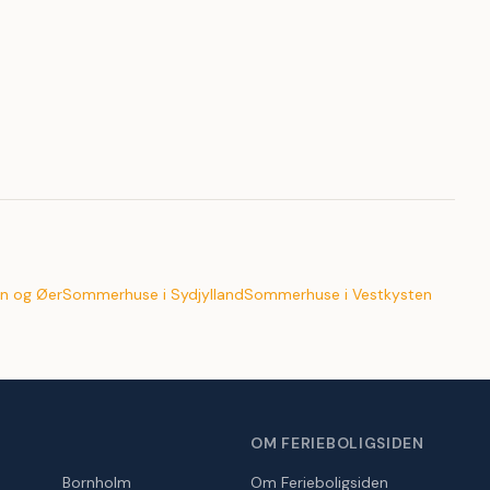
n og Øer
Sommerhuse i Sydjylland
Sommerhuse i Vestkysten
OM FERIEBOLIGSIDEN
Bornholm
Om Ferieboligsiden