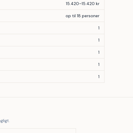
15.420–15.420 kr
op til 18 personer
1
1
1
1
1
gligt.