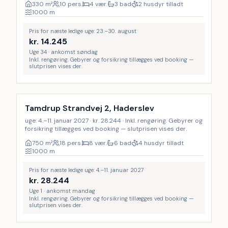
330
m²
10 pers.
4 vær.
3 bad
2 husdyr tilladt
1000
m
Pris for næste ledige uge: 23.–30. august
kr.
14.245
Uge 34 · ankomst søndag
Inkl. rengøring. Gebyrer og forsikring tillægges ved booking —
slutprisen vises der.
Inkl. rengøring
Tamdrup Strandvej 2, Haderslev
uge: 4.–11. januar 2027 · kr. 28.244 · Inkl. rengøring. Gebyrer og
forsikring tillægges ved booking — slutprisen vises der.
750
m²
18 pers.
8 vær.
6 bad
4 husdyr tilladt
1000
m
Pris for næste ledige uge: 4.–11. januar 2027
kr.
28.244
Uge 1 · ankomst mandag
Inkl. rengøring. Gebyrer og forsikring tillægges ved booking —
slutprisen vises der.
Inkl. rengøring