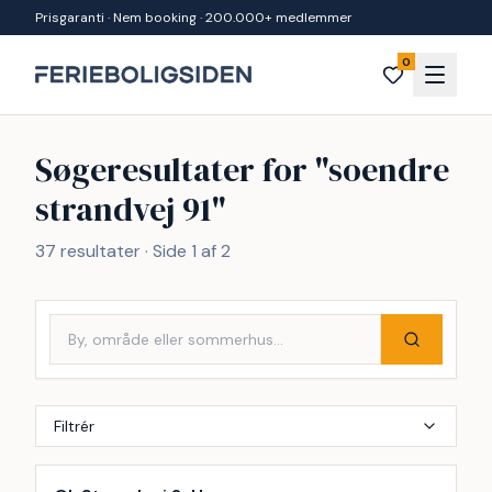
Spring til indhold
Prisgaranti · Nem booking · 200.000+ medlemmer
0
Søgeresultater for "
soendre
strandvej 91
"
37
resultater · Side
1
af
2
Filtrér
Inkl. rengøring