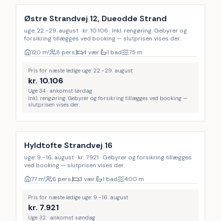
Østre Strandvej 12, Dueodde Strand
uge: 22.–29. august · kr. 10.106 · Inkl. rengøring. Gebyrer og
forsikring tillægges ved booking — slutprisen vises der.
120
m²
8 pers.
4 vær.
1 bad
75
m
Pris for næste ledige uge: 22.–29. august
kr.
10.106
Uge 34 · ankomst lørdag
Inkl. rengøring. Gebyrer og forsikring tillægges ved booking —
slutprisen vises der.
Hyldtofte Strandvej 16
uge: 9.–16. august · kr. 7.921 · Gebyrer og forsikring tillægges
ved booking — slutprisen vises der.
77
m²
6 pers.
3 vær.
1 bad
400
m
Pris for næste ledige uge: 9.–16. august
kr.
7.921
Uge 32 · ankomst søndag