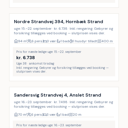
Inkl. rengøring
Nordre Strandvej 394, Hornbæk Strand
uge: 15.–22. september · kr. 6.738 · Inkl. rengøring. Gebyrer og
forsikring tillægges ved booking — slutprisen vises der.
94
m²
6 pers.
3 vær.
1 bad
1 husdyr tilladt
400
m
Pris for næste ledige uge: 15.–22. september
kr.
6.738
Uge 38 · ankomst tirsdag
Inkl. rengøring. Gebyrer og forsikring tillægges ved booking —
slutprisen vises der.
Inkl. rengøring
Sandersvig Strandvej 4, Anslet Strand
uge: 16.–23. september · kr. 7.498 · Inkl. rengøring. Gebyrer og
forsikring tillægges ved booking — slutprisen vises der.
70
m²
6 pers.
3 vær.
1 bad
20
m
Pris for næste ledige uge: 16.–23. september