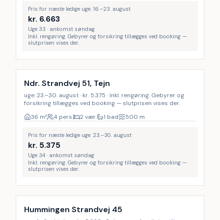
Pris for næste ledige uge: 16.–23. august
kr.
6.663
Uge 33 · ankomst søndag
Inkl. rengøring. Gebyrer og forsikring tillægges ved booking —
slutprisen vises der.
Inkl. rengøring
Ndr. Strandvej 51, Tejn
uge: 23.–30. august · kr. 5.375 · Inkl. rengøring. Gebyrer og
forsikring tillægges ved booking — slutprisen vises der.
36
m²
4 pers.
2 vær.
1 bad
500
m
Pris for næste ledige uge: 23.–30. august
kr.
5.375
Uge 34 · ankomst søndag
Inkl. rengøring. Gebyrer og forsikring tillægges ved booking —
slutprisen vises der.
Hummingen Strandvej 45