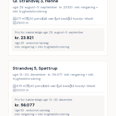
9
%
Gl. Strandvej 3, Henne
uge: 29. august–5. september · kr. 23.821 · inkl. rengøring +
inkl. tryghedsforsikring
277
m²
20 pers.
8 vær.
4 bad
3 husdyr tilladt
2900
m
Pris for næste ledige uge: 29. august–5. september
kr.
23.821
Uge 35 · ankomst lørdag
inkl. rengøring + inkl. tryghedsforsikring
Inkl. rengøring
8
%
Strandvej 5, Spøttrup
uge: 13.–20. december · kr. 56.077 · inkl. rengøring + inkl.
tryghedsforsikring
575
m²
40 pers.
14 vær.
6 bad
3 husdyr tilladt
2000
m
Pris for næste ledige uge: 13.–20. december
kr.
56.077
Uge 50 · ankomst søndag
inkl. rengøring + inkl. tryghedsforsikring