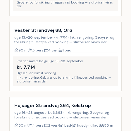
Gebyrer og forsikring tillægges ved booking — slutprisen vises
der.
Inkl. rengøring
Vester Strandvej 68, Orø
uge: 13.–20. september · kr. 7.714 · Inkl. rengøring. Gebyrer og
forsikring tillægges ved booking — slutprisen vises der.
90
m²
8 pers.
4 vær.
1 bad
Pris for næste ledige uge: 13.–20. september
kr.
7.714
Uge 37 · ankomst søndag
Inkl. rengøring. Gebyrer og forsikring tillægges ved booking —
slutprisen vises der.
Inkl. rengøring
Hejsager Strandvej 264, Kelstrup
uge: 16.–23. august · kr. 6.663 · Inkl. rengøring. Gebyrer og
forsikring tillægges ved booking — slutprisen vises der.
50
m²
4 pers.
2 vær.
1 bad
1 husdyr tilladt
50
m