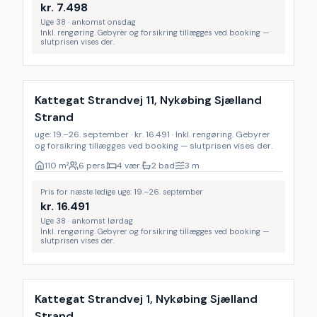
kr.
7.498
Uge 38 · ankomst onsdag
Inkl. rengøring. Gebyrer og forsikring tillægges ved booking —
slutprisen vises der.
Inkl. rengøring
Kattegat Strandvej 11, Nykøbing Sjælland
Strand
uge: 19.–26. september · kr. 16.491 · Inkl. rengøring. Gebyrer
og forsikring tillægges ved booking — slutprisen vises der.
110
m²
6 pers.
4 vær.
2 bad
3
m
Pris for næste ledige uge: 19.–26. september
kr.
16.491
Uge 38 · ankomst lørdag
Inkl. rengøring. Gebyrer og forsikring tillægges ved booking —
slutprisen vises der.
Inkl. rengøring
Kattegat Strandvej 1, Nykøbing Sjælland
Strand