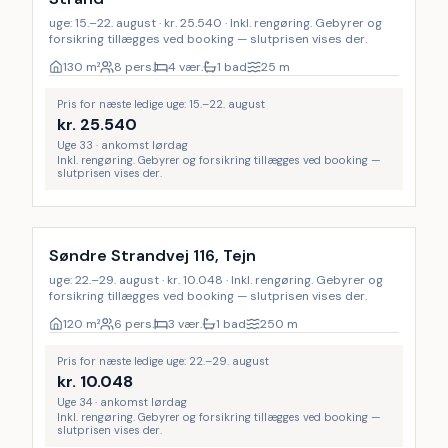
uge: 15.–22. august · kr. 25.540 · Inkl. rengøring. Gebyrer og
forsikring tillægges ved booking — slutprisen vises der.
130
m²
8 pers.
4 vær.
1 bad
25
m
Pris for næste ledige uge: 15.–22. august
kr.
25.540
Uge 33 · ankomst lørdag
Inkl. rengøring. Gebyrer og forsikring tillægges ved booking —
slutprisen vises der.
Inkl. rengøring
Søndre Strandvej 116, Tejn
uge: 22.–29. august · kr. 10.048 · Inkl. rengøring. Gebyrer og
forsikring tillægges ved booking — slutprisen vises der.
120
m²
6 pers.
3 vær.
1 bad
250
m
Pris for næste ledige uge: 22.–29. august
kr.
10.048
Uge 34 · ankomst lørdag
Inkl. rengøring. Gebyrer og forsikring tillægges ved booking —
slutprisen vises der.