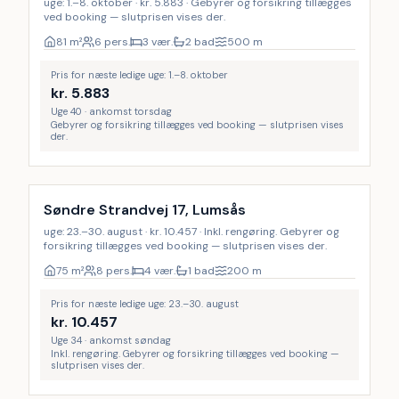
uge: 1.–8. oktober · kr. 5.883 · Gebyrer og forsikring tillægges
ved booking — slutprisen vises der.
81
m²
6 pers.
3 vær.
2 bad
500
m
Pris for næste ledige uge: 1.–8. oktober
kr.
5.883
Uge 40 · ankomst torsdag
Gebyrer og forsikring tillægges ved booking — slutprisen vises
der.
Inkl. rengøring
Søndre Strandvej 17, Lumsås
uge: 23.–30. august · kr. 10.457 · Inkl. rengøring. Gebyrer og
forsikring tillægges ved booking — slutprisen vises der.
75
m²
8 pers.
4 vær.
1 bad
200
m
Pris for næste ledige uge: 23.–30. august
kr.
10.457
Uge 34 · ankomst søndag
Inkl. rengøring. Gebyrer og forsikring tillægges ved booking —
slutprisen vises der.
Inkl. rengøring