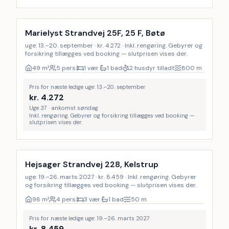
Inkl. rengøring
Marielyst Strandvej 25F, 25 F, Bøtø
uge: 13.–20. september · kr. 4.272 · Inkl. rengøring. Gebyrer og
forsikring tillægges ved booking — slutprisen vises der.
49
m²
5 pers.
1 vær.
1 bad
2 husdyr tilladt
800
m
Pris for næste ledige uge: 13.–20. september
kr.
4.272
Uge 37 · ankomst søndag
Inkl. rengøring. Gebyrer og forsikring tillægges ved booking —
slutprisen vises der.
Inkl. rengøring
Hejsager Strandvej 228, Kelstrup
uge: 19.–26. marts 2027 · kr. 8.459 · Inkl. rengøring. Gebyrer
og forsikring tillægges ved booking — slutprisen vises der.
98
m²
4 pers.
3 vær.
1 bad
50
m
Pris for næste ledige uge: 19.–26. marts 2027
kr.
8.459