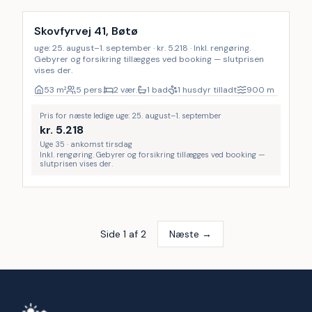
Skovfyrvej 41, Bøtø
uge: 25. august–1. september · kr. 5.218 · Inkl. rengøring.
Gebyrer og forsikring tillægges ved booking — slutprisen
vises der.
53
m²
5 pers.
2 vær.
1 bad
1 husdyr tilladt
900
m
Pris for næste ledige uge: 25. august–1. september
kr.
5.218
Uge 35 · ankomst tirsdag
Inkl. rengøring. Gebyrer og forsikring tillægges ved booking —
slutprisen vises der.
Side
1
af
2
Næste →