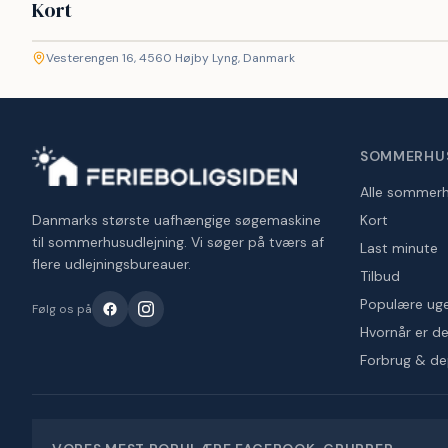
Kort
©
etMap
Vesterengen 16, 4560 Højby Lyng, Danmark
+
−
SOMMERHU
Alle sommer
Danmarks største uafhængige søgemaskine
Kort
til sommerhusudlejning. Vi søger på tværs af
Last minute
flere udlejningsbureauer.
Tilbud
Populære ug
Følg os på
Hvornår er det
Forbrug & d