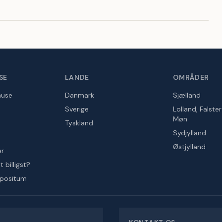
SE
LANDE
OMRÅDER
huse
Danmark
Sjælland
Sverige
Lolland, Falste
Møn
Tyskland
Sydjylland
Østjylland
er
 billigst?
epositum