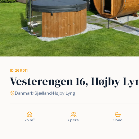
ID 268511
Vesterengen 16, Højby Ly
Danmark
›
Sjælland
›
Højby Lyng
75 m²
7 pers.
1 bad