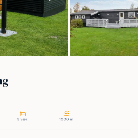
ng
3 vær.
1000 m