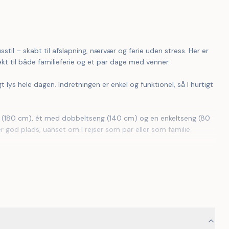
il – skabt til afslapning, nærvær og ferie uden stress. Her er 
kt til både familieferie og et par dage med venner.
 god plads, uanset om I rejser som par eller som familie.
l leg, spil og afslapning i grønne omgivelser. I haven ligger 
el eller som et hyggeligt sted at trække ud.
e måneder.