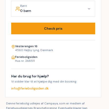
Børn
0 børn
Check pris
Vesterengen 16
4560 Højby Lyng, Danmark
Ferieboligsiden
Hus nr. 268511
Har du brug for hjælp?
Vi sidder klar til at hjælpe dig med din booking.
info@ferieboligsiden.dk
Denne feriebolig udlejes af Campaya, som er medlem af
Feriehusudlejernes Brancheforening. Eventuelle klager kan