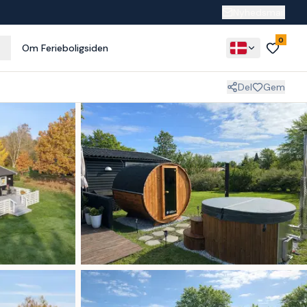
Nyhedsmail
0
Om Ferieboligsiden
Del
Gem