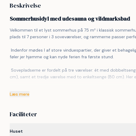
Beskrivelse
Sommerhusidyl med udesauna og vildmarksbad
Velkommen til et lyst sommerhus på 75 m² i klassisk sommerhusst
plads til 7 personer i 3 soveværelser, og rammerne passer perfe
 Indenfor mødes I af store vinduespartier, der giver et behageligt lys hele dagen. Indretningen er enkel og funktionel, så I hurtigt 
føler jer hjemme og kan nyde ferien fra første stund.
 Sovepladserne er fordelt på tre værelser: ét med dobbeltseng (180 cm), ét med dobbeltseng (140 cm) og en enkeltseng (80 
cm), samt et tredje værelse med to enkeltsenge (80 cm). Her er
 Udelivet bliver hurtigt en naturlig del af opholdet. Huset har to store træterrasser, hvor I kan nyde dagens måltider, solen og 
Læs mere
de lange aftener. Den store grund og græsplæne giver god plads ti
også et shelter, som giver mulighed for en nat under åben himm
Faciliteter
 Fra 1. marts er både udesauna og vildmarksbad tilgængeligt, så I kan runde dagen af med varme og ro – året rundt. Det gør 
huset oplagt til både sommerferie og weekendture i de køliger
Huset