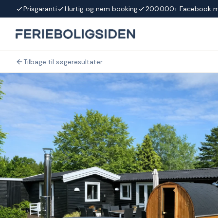
Spring til indhold
Prisgaranti
Hurtig og nem booking
200.000+ Facebook 
Tilbage til søgeresultater