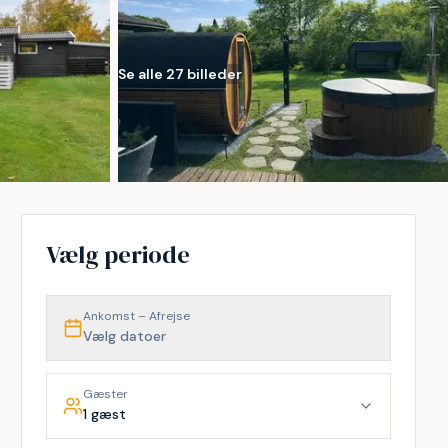
Se alle 27 billeder
Vælg periode
Ankomst – Afrejse
Vælg datoer
Gæster
1 gæst