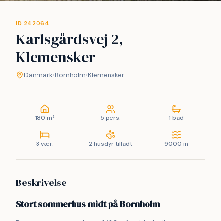
ID 242064
Karlsgårdsvej 2,
Klemensker
Danmark
›
Bornholm
›
Klemensker
180 m²
5 pers.
1 bad
3 vær.
2 husdyr tilladt
9000 m
Beskrivelse
Stort sommerhus midt på Bornholm