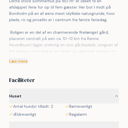
Dette store sommerhus på 180 m² er ideelt til en 
afslappet ferie for op til fem gæster. Her bor I midt på 
Bornholm på en af øens mest idylliske naturgrunde, hvor 
plads, ro og privatliv er i centrum fra første feriedag.
 Boligen er en del af en charmerende firelænget gård, 
placeret centralt på øen ca. 10–12 km fra Rønne. 
Hovedhuset ligger omkring en stor gårdsplads, omgivet af 
fire længer, som skaber en lukket og ugeneret ramme om 
opholdet.
Læs mere
 Indenfor findes tre soveværelser med i alt fem 
sovepladser – to med dobbeltsenge og ét med 
Faciliteter
enkeltseng. Køkkenet er fuldt udstyret med alle 
nødvendige faciliteter, og huset rummer både 
badeværelse, vaskerum med vaskemaskine, WiFi og tv 
Huset
med Chromecast. Luft-til-luft varmepumper sikrer 
Antal husdyr tilladt: 2
Børnevenligt
komfort året rundt.
Ældrevenligt
Røgalarm
 Udendørs venter en stor, parklignende have med 
majestætiske, over 100 år gamle blodbøge og en lille sø. 