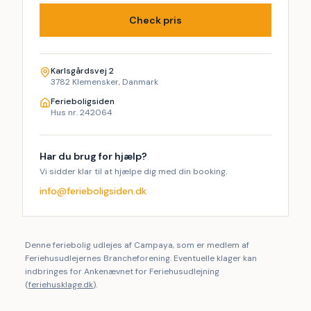
Check pris
Karlsgårdsvej 2
3782 Klemensker, Danmark
Ferieboligsiden
Hus nr. 242064
Har du brug for hjælp?
Vi sidder klar til at hjælpe dig med din booking.
info@ferieboligsiden.dk
Denne feriebolig udlejes af Campaya, som er medlem af
Feriehusudlejernes Brancheforening. Eventuelle klager kan
indbringes for Ankenævnet for Feriehusudlejning
(
feriehusklage.dk
).