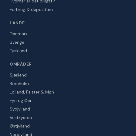
Hvornår er det billigst?
Forbrug & depositum
LANDE
Danmark
Sverige
Tyskland
OMRÅDER
Sjælland
Bornholm
Lolland, Falster & Møn
Fyn og Øer
Sydjylland
Vestkysten
Østjylland
Nordjylland