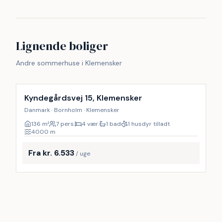
Lignende boliger
Andre sommerhuse i Klemensker
Kyndegårdsvej 15, Klemensker
Danmark · Bornholm · Klemensker
136
m²
7 pers.
4 vær.
1 bad
1 husdyr tilladt
4000
m
Fra kr. 6.533
/ uge