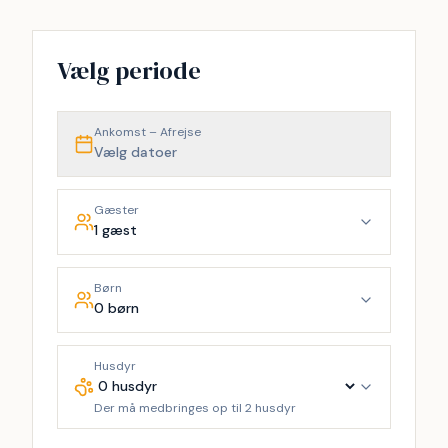
−
Vælg periode
Ankomst – Afrejse
Vælg datoer
Gæster
1 gæst
Børn
0 børn
Husdyr
Der må medbringes op til 2 husdyr