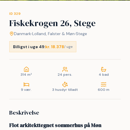
ID 329
Fiskekrogen 26, Stege
Danmark
›
Lolland, Falster & Møn
›
Stege
Billigst i uge 49:
kr. 18.378
/ uge
314 m²
24 pers.
4 bad
9 vær.
3 husdyr tilladt
600 m
Beskrivelse
Flot arkitekttegnet sommerhus på Møn