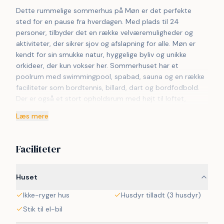
Dette rummelige sommerhus på Møn er det perfekte 
sted for en pause fra hverdagen. Med plads til 24 
personer, tilbyder det en række velværemuligheder og 
aktiviteter, der sikrer sjov og afslapning for alle. Møn er 
kendt for sin smukke natur, hyggelige byliv og unikke 
orkideer, der kun vokser her. Sommerhuset har et 
poolrum med swimmingpool, spabad, sauna og en række 
faciliteter som bordtennis, billard, dart og bordfodbold. 
Der er også et stort opholdsrum med højt til loftet, 
brændeovn og et fuldt udstyret køkken. Med 9 
Læs mere
soveværelser og ekstra sovepladser på hemsen, er der 
plads til alle. Udenfor kan gæsterne nyde en gyngetur, 
hoppe på trampolinen eller slappe af på terrassen. 
Faciliteter
Bemærk venligst at dette VillaVilla-hus ikke udlejes til 
ungdomsgrupper.
Huset
Ikke-ryger hus
Husdyr tilladt (3 husdyr)
Stik til el-bil