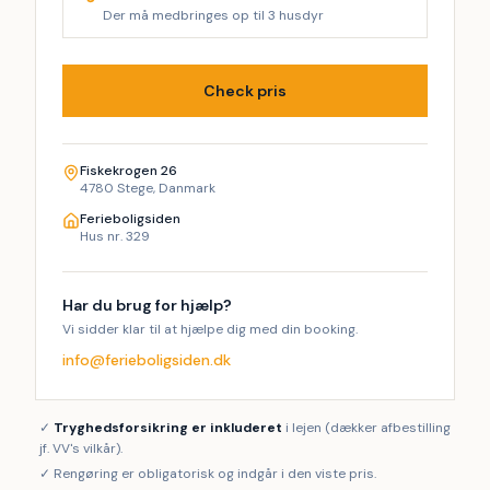
Der må medbringes op til 3 husdyr
Check pris
Fiskekrogen 26
4780 Stege, Danmark
Ferieboligsiden
Hus nr. 329
Har du brug for hjælp?
Vi sidder klar til at hjælpe dig med din booking.
info@ferieboligsiden.dk
✓
Tryghedsforsikring er inkluderet
i lejen (dækker afbestilling
jf. VV's vilkår).
✓ Rengøring er obligatorisk og indgår i den viste pris.