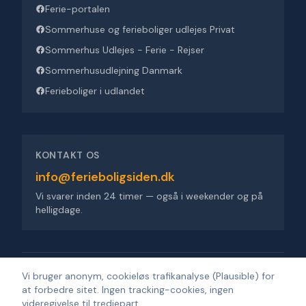
Ferie-portalen
Sommerhuse og ferieboliger udlejes Privat
Sommerhus Udlejes - Ferie - Rejser
Sommerhusudlejning Danmark
Ferieboliger i udlandet
KONTAKT OS
info@ferieboligsiden.dk
Vi svarer inden 24 timer — også i weekender og på
helligdage.
Ferieboligsiden ApS
·
Trigevej 9, 8382 Hinnerup
·
CVR 36909676
Vi bruger anonym, cookieløs trafikanalyse (Plausible) for
at forbedre sitet. Ingen tracking-cookies, ingen
©
2026
Ferieboligsiden
.
Alle rettigheder forbeholdes.
·
Udviklet af
videregivelse til tredjepart.