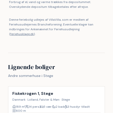
Forbrug af el, vand og varme trækkes fra depositummet.
Overskydende depositum tilbagebetales efter afrejse.
Denne feriebolig udlejes af VillaVilla, som er medlem af
Feriehusudlejernes Brancheforening. Eventuelle klager kan
indbringes for Ankenævnet for Feriehusudlejning
(
feriehusklage.dk
).
Lignende boliger
Andre sommerhuse i Stege
Inkl. rengøring
9
%
Fiskekrogen 1, Stege
Danmark · Lolland, Falster & Møn · Stege
189
m²
14 pers.
5 vær.
2 bad
3 husdyr tilladt
600
m