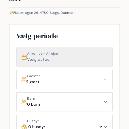
©
etMap
Fiskekrogen 26, 4780 Stege, Danmark
+
−
Vælg periode
Ankomst – Afrejse
Vælg datoer
Gæster
1 gæst
Børn
0 børn
Husdyr