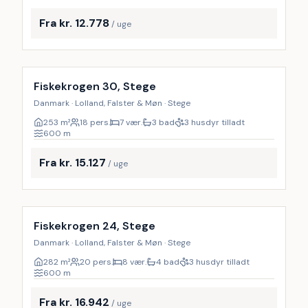
Fra kr. 12.778
/ uge
Inkl. rengøring
9
%
Fiskekrogen 30, Stege
Danmark · Lolland, Falster & Møn · Stege
253
m²
18 pers.
7 vær.
3 bad
3 husdyr tilladt
600
m
Fra kr. 15.127
/ uge
Inkl. rengøring
9
%
Fiskekrogen 24, Stege
Danmark · Lolland, Falster & Møn · Stege
282
m²
20 pers.
8 vær.
4 bad
3 husdyr tilladt
600
m
Fra kr. 16.942
/ uge