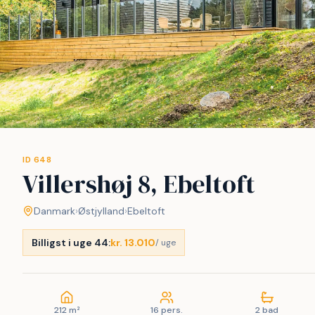
ID 648
Villershøj 8, Ebeltoft
Danmark
›
Østjylland
›
Ebeltoft
Billigst i uge 44:
kr. 13.010
/ uge
212 m²
16 pers.
2 bad