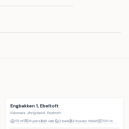
Inkl. rengøring
9
%
Engbakken 1, Ebeltoft
Danmark · Østjylland · Ebeltoft
172
m²
14 pers.
5 vær.
2 bad
3 husdyr tilladt
700
m