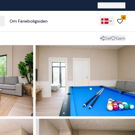
Nyhedsmail
0
Om Ferieboligsiden
Del
Gem