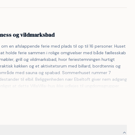
wellness og vildmarksbad
m en afslappende ferie med plads til op til 16 personer. Huset 
ker at holde ferie sammen i rolige omgivelser med både fællesskab 
øbler, grill og vildmarksbad, hvor feriestemningen hurtigt 
raktisk køkken og et aktivitetsrum med billard, bordtennis og 
lnessområde med sauna og spabad. Sommerhuset rummer 7 
stander til elbil. Beliggenheden nær Ebeltoft giver nem adgang 
ligst at dette VillaVilla-hus ikke udlejes til ungdomsgrupper.