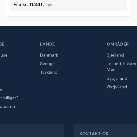
Fra kr. 11.341
/ uge
SE
LANDE
OMRÅDER
huse
Danmark
Sjælland
Sverige
Lolland, Falste
Møn
Tyskland
Sydjylland
Østjylland
er
 billigst?
epositum
KONTAKT OS