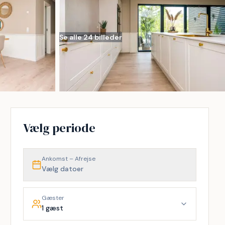
Se alle 24 billeder
Vælg periode
Ankomst – Afrejse
Vælg datoer
Gæster
1 gæst