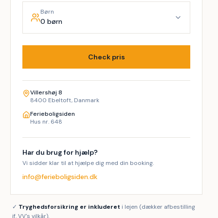
Børn
0 børn
Check pris
Villershøj 8
8400 Ebeltoft, Danmark
Ferieboligsiden
Hus nr. 648
Har du brug for hjælp?
Vi sidder klar til at hjælpe dig med din booking.
info@ferieboligsiden.dk
✓
Tryghedsforsikring er inkluderet
i lejen (dækker afbestilling
jf. VV's vilkår).