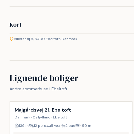
Kort
©
etMap
Villershøj 8, 8400 Ebeltoft, Danmark
+
−
Lignende boliger
Andre sommerhuse i Ebeltoft
Inkl. rengøring
18
%
Majgårdsvej 21, Ebeltoft
Danmark · Østjylland · Ebeltoft
139
m²
12 pers.
5 vær.
2 bad
450
m