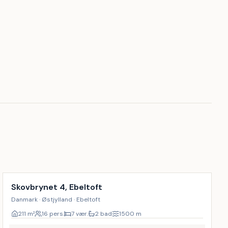
Inkl. rengøring
17
%
Skovbrynet 4, Ebeltoft
Danmark · Østjylland · Ebeltoft
211
m²
16 pers.
7 vær.
2 bad
1500
m