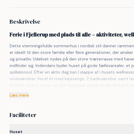
Beskrivelse
Ferie i Fjellerup med plads til alle – aktiviteter, 
Dette stemningsfulde sommerhus i nordisk stil danner rammen o
er ideelt til den store familie eller flere generationer, der øns
og privatliv. Udelivet nydes på den store træterrasse med havem
indfinder sig. Indendørs byder huset på gode fællesarealer, et p
spillekonsol. Efter en aktiv dag kan I slappe af i husets wel
soveværelser, heraf ét med køjesenge, 2 badeværelser samt lade
til både strand, natur og den hyggelige gamle bydel. Bemærk ven
Læs mere
Faciliteter
Huset