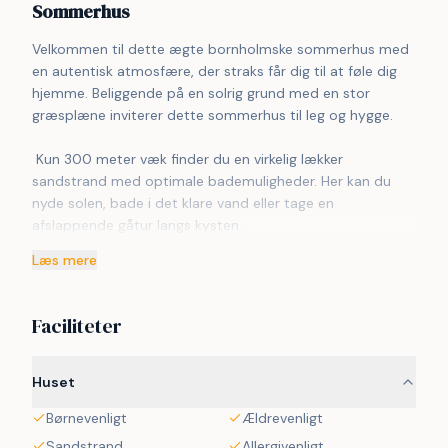
Sommerhus
Velkommen til dette ægte bornholmske sommerhus med 
en autentisk atmosfære, der straks får dig til at føle dig 
hjemme. Beliggende på en solrig grund med en stor 
græsplæne inviterer dette sommerhus til leg og hygge.
 Kun 300 meter væk finder du en virkelig lækker 
sandstrand med optimale bademuligheder. Her kan du 
nyde solen, bade i det klare vand eller tage en 
afslappende gåtur langs kysten.
Læs mere
 Området omkring ferieboligen byder på et stort 
naturområde med klitter, skov og stier. Perfekt til leg, 
motion og afslappende gåture.
Faciliteter
 Indendørs byder dette sommerhus på alt, hvad du 
behøver for et behageligt ophold. Med tre hyggelige 
Huset
soveværelser og i alt seks sovepladser er dette 
Børnevenligt
Ældrevenligt
sommerhus ideelt til en familieferie eller en afslappende 
getaway med venner.
Sandstrand
Allergivenligt