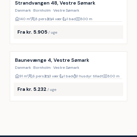
Strandvangen 48, Vestre Sømark
Danmark · Bornholm · Vestre Sømark
140
m²
8 pers.
4 vær.
1 bad
800
m
Fra kr. 5.905
/ uge
Inkl. rengøring
Baunevænge 4, Vestre Sømark
Danmark · Bornholm · Vestre Sømark
91
m²
6 pers.
3 vær.
1 bad
1 husdyr tilladt
800
m
Fra kr. 5.232
/ uge