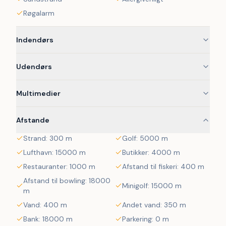
Røgalarm
 Her kan du hygge dig foran den knitrede brændeovn eller 
slappe af foran fjernsynet, som tilbyder adgang til tyske 
Indendørs
kanaler. Praktiske faciliteter som vaskemaskine er også til 
rådighed, så du kan holde ferien let og bekvemt.
Udendørs
 Alt er arrangeret, så du kan fokusere på at nyde din tid 
på Bornholm. Tag en pause fra hverdagens travlhed og 
Multimedier
nyd en ferie i dette idylliske sommerhus, hvor roen og 
naturen skaber de perfekte rammer for en mindeværdig 
Afstande
ferieoplevelse.
Strand: 300 m
Golf: 5000 m
Lufthavn: 15000 m
Butikker: 4000 m
Restauranter: 1000 m
Afstand til fiskeri: 400 m
Afstand til bowling: 18000
Minigolf: 15000 m
m
Vand: 400 m
Andet vand: 350 m
Bank: 18000 m
Parkering: 0 m