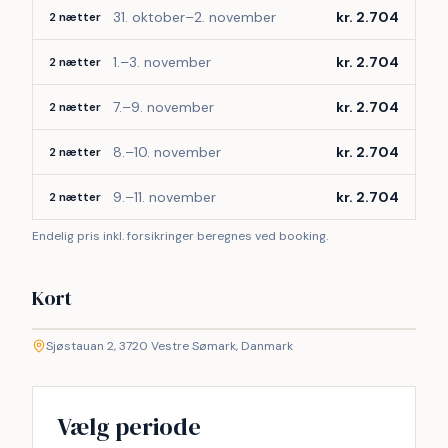
31. oktober–2. november
kr. 2.704
2 nætter
1.–3. november
kr. 2.704
2 nætter
7.–9. november
kr. 2.704
2 nætter
8.–10. november
kr. 2.704
2 nætter
9.–11. november
kr. 2.704
2 nætter
Endelig pris inkl. forsikringer beregnes ved booking.
Kort
©
etMap
Sjøstauan 2, 3720 Vestre Sømark, Danmark
+
−
Vælg periode