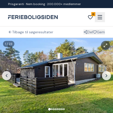
Spring til indhold
Prisgaranti · Nem booking · 200.000+ medlemmer
0
Tilbage til søgeresultater
Del
Gem
1
/
23