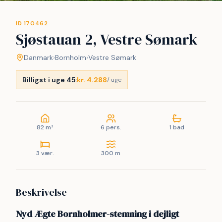
ID 170462
Sjøstauan 2, Vestre Sømark
Danmark
›
Bornholm
›
Vestre Sømark
Billigst i uge 45:
kr. 4.288
/ uge
82 m²
6 pers.
1 bad
3 vær.
300 m
Beskrivelse
Nyd Ægte Bornholmer-stemning i dejligt