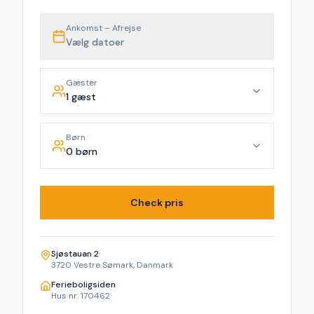
Ankomst – Afrejse
Vælg datoer
Gæster
1 gæst
Børn
0 børn
Check pris
Sjøstauan 2
3720 Vestre Sømark, Danmark
Ferieboligsiden
Hus nr. 170462