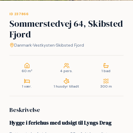
ID 237866
Sommerstedvej 64, Skibsted
Fjord
Danmark
›
Vestkysten
›
Skibsted Fjord
60 m²
4 pers.
1 bad
1 vær.
1 husdyr tilladt
300 m
Beskrivelse
Hygge i feriehus med udsigt til Lyngs Drag