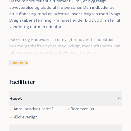
Dette mindre feriehus rummer 60 m², ét hyggeligt 
soveværelse og plads til fire personer. Den indbydende 
stue åbner sig mod en udestue, hvor udsigten mod Lyngs 
Drag skaber stemning. Fra huset er der blot 300 meter til 
vandet og naturen udenfor.
 Køkken og Badeværelse er nyligt renoveret. I udestuen 
kan morgenkaffen nydes med udsigt, mens aftenerne kan 
tilbringes i stuen med dobbeltsengsmulighed.
Læs mere
 Omegnen byder på lange sandstrande ved Agger og en 
hyggelig havn. Thy Nationalparks vidder byder på 
vandrestier, fugleliv og frisk luft. Naturgrundene langs 
Faciliteter
kysten indbyder til cykelture, fiskeri og rolige stunder i 
området. Skønne solnedgange og maritim stemning gør 
placeringen unik. Lokale spisesteder serverer friskfanget 
Huset
fisk og lokale specialiteter.
Antal husdyr tilladt: 1
Børnevenligt
 300 meter fra huset ligger vandkanten, ideel til badning 
Ældrevenligt
og strandaktiviteter. Cykelstier fører til nærliggende 
landsbyer, hvor cafeer og lokale butikker byder indenfor. 