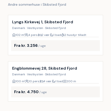
Andre sommerhuse i Skibsted Fjord
Lyngs Kirkevej 1, Skibsted Fjord
Danmark · Vestkysten · Skibsted Fjord
102
m²
4 pers.
2 vær.
1 bad
2 husdyr tilladt
Fra kr. 3.256
/ uge
Inkl. rengøring
Engblommevej 28, Skibsted Fjord
Danmark · Vestkysten · Skibsted Fjord
100
m²
10 pers.
4 vær.
1 bad
200
m
Fra kr. 4.750
/ uge