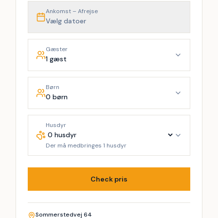
Ankomst – Afrejse
Vælg datoer
Gæster
1 gæst
Børn
0 børn
Husdyr
Der må medbringes 1 husdyr
Check pris
Sommerstedvej 64