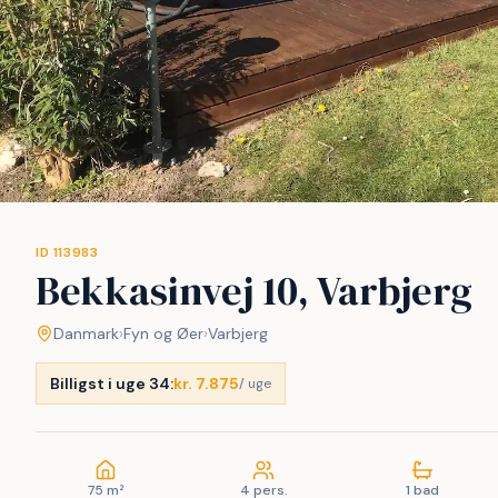
ID 113983
Bekkasinvej 10, Varbjerg
Danmark
›
Fyn og Øer
›
Varbjerg
Billigst i uge 34:
kr. 7.875
/ uge
75 m²
4 pers.
1 bad