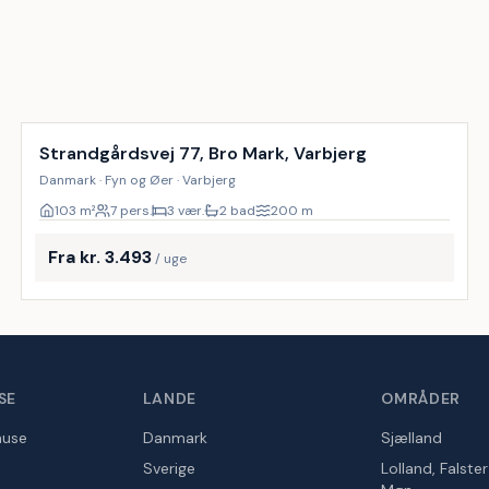
Inkl. rengøring
Strandgårdsvej 77, Bro Mark, Varbjerg
Danmark · Fyn og Øer · Varbjerg
103
m²
7 pers.
3 vær.
2 bad
200
m
Fra kr. 3.493
/ uge
SE
LANDE
OMRÅDER
huse
Danmark
Sjælland
Sverige
Lolland, Falste