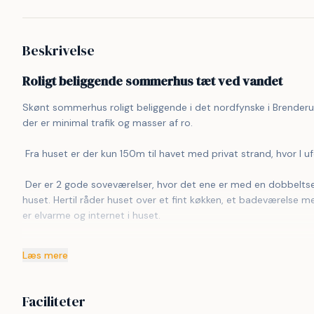
Beskrivelse
Roligt beliggende sommerhus tæt ved vandet
Skønt sommerhus roligt beliggende i det nordfynske i Brenderup
der er minimal trafik og masser af ro. 
 Fra huset er der kun 150m til havet med privat strand, hvor I 
 Der er 2 gode soveværelser, hvor det ene er med en dobbeltseng og det andet med 2 enkeltsenge. I alt plads til 4 personer i 
huset. Hertil råder huset over et fint køkken, et badeværelse
er elvarme og internet i huset. 
 Udendørs råder huset over tre terrasser med havemøbler og hængekøje, som kun venter på at blive indtaget. Hertil er der en 
Læs mere
stor Weber gasgrill parat til skønne feriedage med grillhygge 
 Der er også forskellige havespil til rådighed. Måske I skal have en familiedyst? Hvis der er nogle vandhunde iblandt, er der også 
Faciliteter
mulighed for at leje 2 SUP surfboards. 