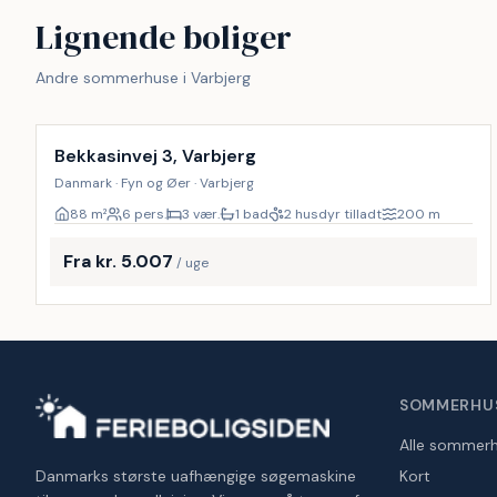
Lignende boliger
Andre sommerhuse i Varbjerg
Inkl. rengøring
Bekkasinvej 3, Varbjerg
Danmark · Fyn og Øer · Varbjerg
88
m²
6 pers.
3 vær.
1 bad
2 husdyr tilladt
200
m
Fra kr. 5.007
/ uge
SOMMERHU
Alle sommer
Danmarks største uafhængige søgemaskine
Kort