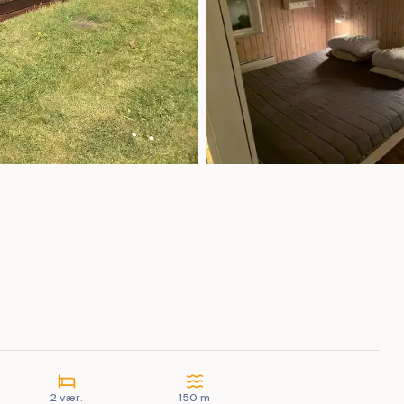
2 vær.
150 m