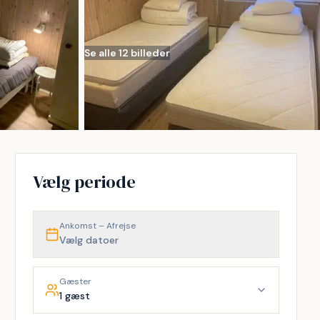
Se alle 12 billeder
Vælg periode
Ankomst – Afrejse
Vælg datoer
Gæster
1 gæst