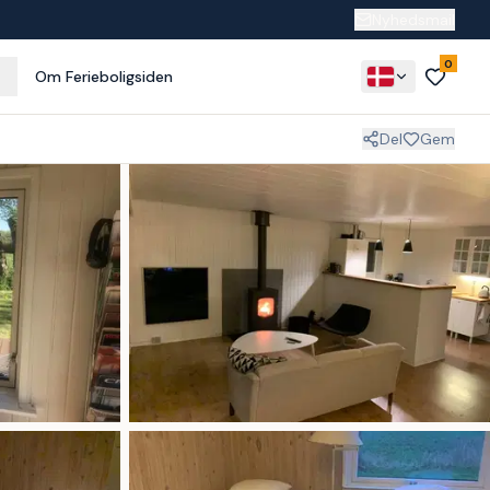
Nyhedsmail
0
Om Ferieboligsiden
Del
Gem