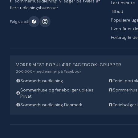
til sommerhusudlejning. Vi søger på tværs af
Last minute
flere udlejningsbureauer.
Tilbud
Populære ug
Følg os på
Hvornår er det
Forbrug & d
VORES MEST POPULÆRE FACEBOOK-GRUPPER
200.000+ medlemmer på Facebook
Sommerhusudlejning
Ferie-portal
Sommerhuse og ferieboliger udlejes
Sommerhus U
Privat
Sommerhusudlejning Danmark
Ferieboliger