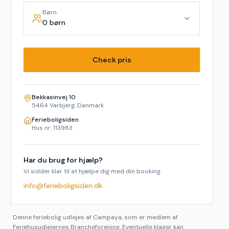
Børn
0 børn
Check pris
Bekkasinvej 10
5464 Varbjerg, Danmark
Ferieboligsiden
Hus nr. 113983
Har du brug for hjælp?
Vi sidder klar til at hjælpe dig med din booking.
info@ferieboligsiden.dk
Denne feriebolig udlejes af Campaya, som er medlem af
Feriehusudlejernes Brancheforening. Eventuelle klager kan