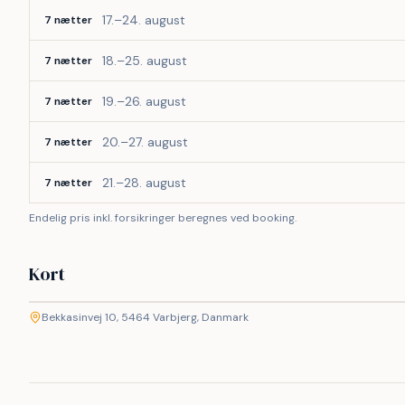
17.–24. august
7 nætter
18.–25. august
7 nætter
19.–26. august
7 nætter
20.–27. august
7 nætter
21.–28. august
7 nætter
Endelig pris inkl. forsikringer beregnes ved booking.
Kort
©
etMap
Bekkasinvej 10, 5464 Varbjerg, Danmark
+
−