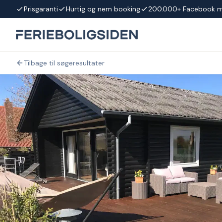
Spring til indhold
Prisgaranti
Hurtig og nem booking
200.000+ Facebook 
Tilbage til søgeresultater