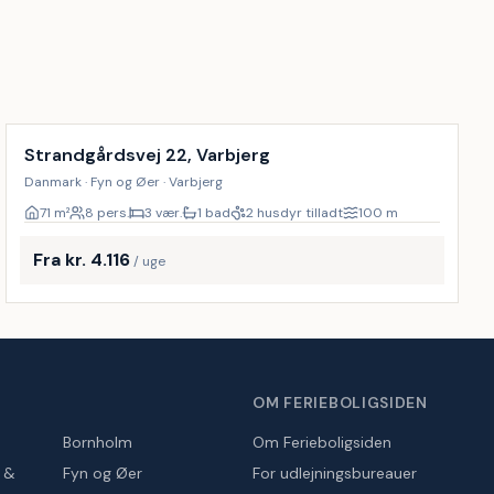
Strandgårdsvej 22, Varbjerg
Danmark · Fyn og Øer · Varbjerg
71
m²
8 pers.
3 vær.
1 bad
2 husdyr tilladt
100
m
Fra kr. 4.116
/ uge
OM FERIEBOLIGSIDEN
Bornholm
Om Ferieboligsiden
r &
Fyn og Øer
For udlejningsbureauer