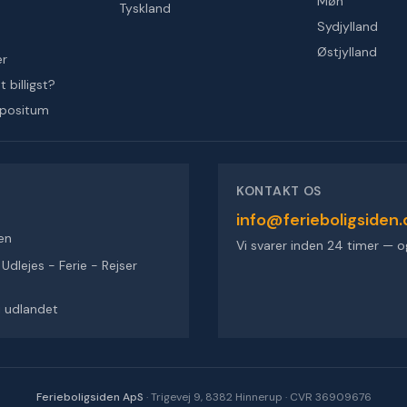
Møn
Tyskland
Sydjylland
Østjylland
er
 billigst?
epositum
KONTAKT OS
info@ferieboligsiden.
en
Vi svarer inden 24 timer — o
dlejes - Ferie - Rejser
 i udlandet
Ferieboligsiden ApS
·
Trigevej 9, 8382 Hinnerup
·
CVR 36909676