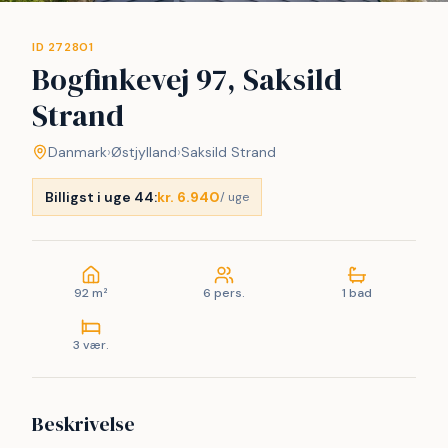
ID 272801
Bogfinkevej 97, Saksild
Strand
Danmark
›
Østjylland
›
Saksild Strand
Billigst i uge 44:
kr. 6.940
/ uge
92 m²
6 pers.
1 bad
3 vær.
Beskrivelse