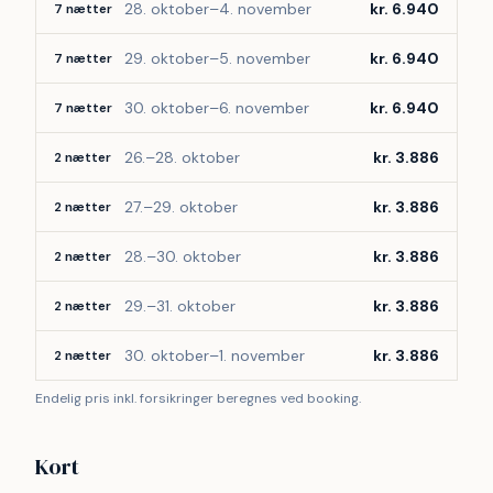
 Der er et privatanneks på grunden, som er aflåst og ikke 
28. oktober–4. november
kr. 6.940
7 nætter
en del af udlejningen.
29. oktober–5. november
kr. 6.940
7 nætter
30. oktober–6. november
kr. 6.940
7 nætter
26.–28. oktober
kr. 3.886
2 nætter
27.–29. oktober
kr. 3.886
2 nætter
28.–30. oktober
kr. 3.886
2 nætter
29.–31. oktober
kr. 3.886
2 nætter
30. oktober–1. november
kr. 3.886
2 nætter
Endelig pris inkl. forsikringer beregnes ved booking.
Kort
©
etMap