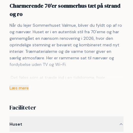
Charmerende 70’er sommerhus tæt på strand
og ro
Når du lejer Sommerhuset Valmue, bliver du fyldt op af ro 
og nærvær. Huset er i en autentisk stil fra 70’erne og har 
gennemgået en nænsom renovering i 2026, hvor den 
oprindelige stemning er bevaret og kombineret med nyt 
interiør. Træmaterialerne og de varme toner giver en 
særlig atmosfære. Her er rammerne sat til nærvær og 
fordybelse uden TV og Wi-Fi.
 Det føles som at træde ind i en tidslomme, hvor 
tempoet sænkes, og stilheden får plads. Her er rammerne 
Læs mere
sat for afslapning, fordybelse og samvær. Huset inviterer 
til at koble fra og nyde de enkle øjeblikke, hvor dagene får 
lov til at folde sig ud i et roligt tempo.
Faciliteter
 Den store terrasse bliver hurtigt et naturligt 
samlingspunkt. Her kan I starte dagen med kaffe i 
Huset
morgensolen, samle jer til frokost i det fri og afslutte 