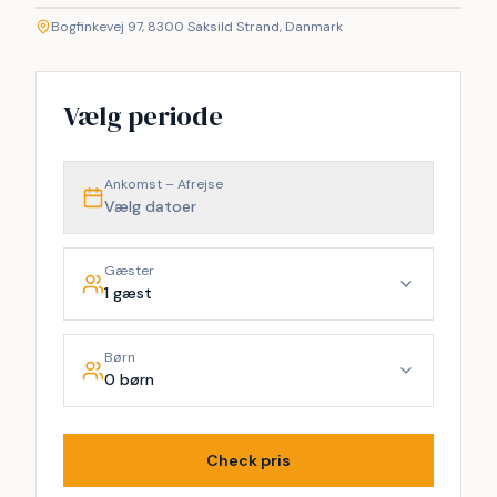
Bogfinkevej 97, 8300 Saksild Strand, Danmark
+
−
Vælg periode
Ankomst – Afrejse
Vælg datoer
Gæster
1 gæst
Børn
0 børn
Check pris