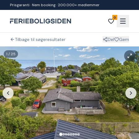
Spring til indhold
Prisgaranti · Nem booking · 200.000+ medlemmer
0
Tilbage til søgeresultater
Del
Gem
1
/
25