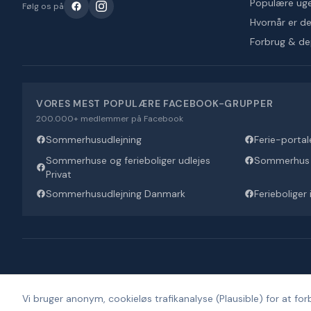
Populære ug
Følg os på
Hvornår er det
Forbrug & d
VORES MEST POPULÆRE FACEBOOK-GRUPPER
200.000+ medlemmer på Facebook
Sommerhusudlejning
Ferie-portal
Sommerhuse og ferieboliger udlejes
Sommerhus U
Privat
Sommerhusudlejning Danmark
Ferieboliger
Vi bruger anonym, cookieløs trafikanalyse (Plausible) for at forb