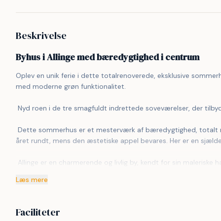
Beskrivelse
Byhus i Allinge med bæredygtighed i centrum
Oplev en unik ferie i dette totalrenoverede, eksklusive sommerhu
med moderne grøn funktionalitet. 
 Nyd roen i de tre smagfuldt indrettede soveværelser, der tilby
 Dette sommerhus er et mesterværk af bæredygtighed, totalt renoveret i 2023. Superisolering sikrer et behageligt indeklima 
året rundt, mens den æstetiske appel bevares. Her er en sjæld
 Allinge er en charmerende og livlig by, kendt for sin maleriske havn og historiske stemning. Området er et sandt paradis for 
naturelskere og dem, der søger en autentisk ø-oplevelse. Med s
Læs mere
tilbyder Allinge et unikt indblik i Bornholms naturlige skønhed.
 Allinge er også berømt for sine kulinariske oplevelser, hvor friskfanget fisk og lokale delikatesser står i centrum. Byens 
Faciliteter
restauranter og caféer tilbyder en bred vifte af retter, der fre