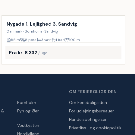
Inkl. rengøring
Nygade 1, Lejlighed 3, Sandvig
Danmark · Bornholm · Sandvig
85
m²
8 pers.
3 vær.
1 bad
100
m
Fra kr. 8.332
/ uge
OM FERIEBOLIGSIDEN
Bornholm
Om Ferieboligsiden
r &
Fyn og Øer
For udlejningsbureauer
Handelsbetingelser
Vestkysten
Privatlivs- og cookiepolitik
Nordjylland