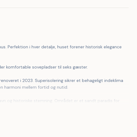
s. Perfektion i hver detalje, huset forener historisk elegance 
der komfortable sovepladser til seks gæster.
en harmoni mellem fortid og nutid.
in udsigt over Østersøen og de omkringliggende klippekyster, 
mhæver det bedste fra det lokale køkken.