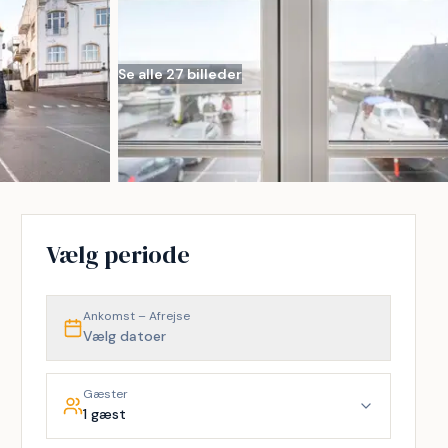
Se alle 27 billeder
Vælg periode
Ankomst – Afrejse
Vælg datoer
Gæster
1 gæst