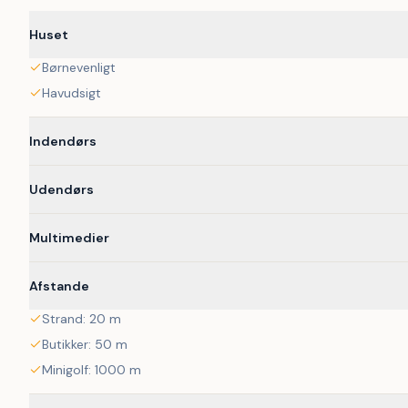
 Et ophold her garanterer en unik ferieoplevelse, hvor luksus og bæredygtighed går hånd i hånd. Opdag den perfekte balance 
Huset
mellem komfort og natur.
Børnevenligt
Havudsigt
Indendørs
Udendørs
Multimedier
Afstande
Strand: 20 m
Butikker: 50 m
Minigolf: 1000 m