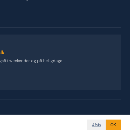
dk
gså i weekender og på helligdage.
Afvis
OK