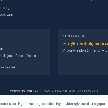
er
 billigst?
epositum
KONTAKT OS
info@ferieboligsiden.
en
Vi svarer inden 24 timer — o
dlejes - Ferie - Rejser
 i udlandet
Ferieboligsiden ApS
·
Trigevej 9, 8382 Hinnerup
·
CVR 36909676
©
2026
Ferieboligsiden
.
Alle rettigheder forbeholdes.
·
Udviklet af
Design'R'us
edre sitet. Ingen tracking-cookies, ingen videregivelse til tredjepart.