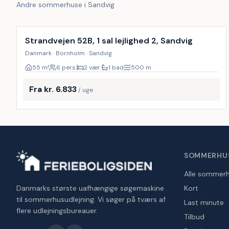
Andre sommerhuse i Sandvig
Strandvejen 52B, 1 sal lejlighed 2, Sandvig
Danmark · Bornholm · Sandvig
55
m²
6 pers.
2 vær.
1 bad
500
m
Fra kr. 6.833
/ uge
SOMMERHU
Alle sommer
Danmarks største uafhængige søgemaskine
Kort
til sommerhusudlejning. Vi søger på tværs af
Last minute
flere udlejningsbureauer.
Tilbud