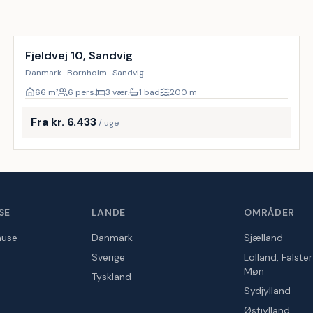
Fjeldvej 10, Sandvig
Danmark · Bornholm · Sandvig
66
m²
6 pers.
3 vær.
1 bad
200
m
Fra kr. 6.433
/ uge
SE
LANDE
OMRÅDER
huse
Danmark
Sjælland
Sverige
Lolland, Falste
Møn
Tyskland
Sydjylland
Østjylland