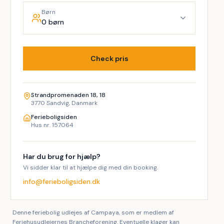
Børn
0 børn
Check pris
Strandpromenaden 18, 18
3770 Sandvig, Danmark
Ferieboligsiden
Hus nr. 157064
Har du brug for hjælp?
Vi sidder klar til at hjælpe dig med din booking.
info@ferieboligsiden.dk
Denne feriebolig udlejes af Campaya, som er medlem af
Feriehusudlejernes Brancheforening. Eventuelle klager kan