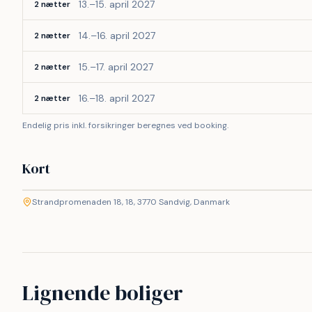
13.–15. april 2027
2 nætter
14.–16. april 2027
2 nætter
15.–17. april 2027
2 nætter
16.–18. april 2027
2 nætter
Endelig pris inkl. forsikringer beregnes ved booking.
Kort
©
etMap
Strandpromenaden 18, 18, 3770 Sandvig, Danmark
+
−
Lignende boliger