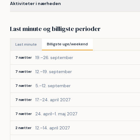
Aktiviteter i nærheden
Last minute og billigste perioder
Billigste uge/weekend
Last minute
19.–26. september
7 nætter
12.–19. september
7 nætter
5.–12. september
7 nætter
17.–24. april 2027
7 nætter
24. april–1. maj 2027
7 nætter
12.–14. april 2027
2 nætter