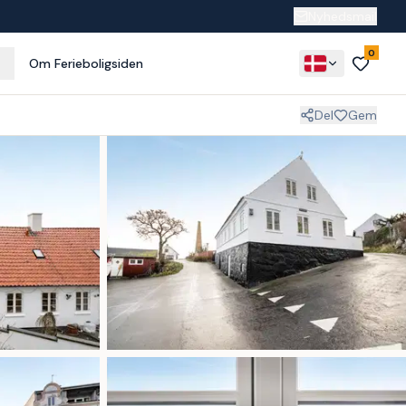
Nyhedsmail
0
Om Ferieboligsiden
Del
Gem