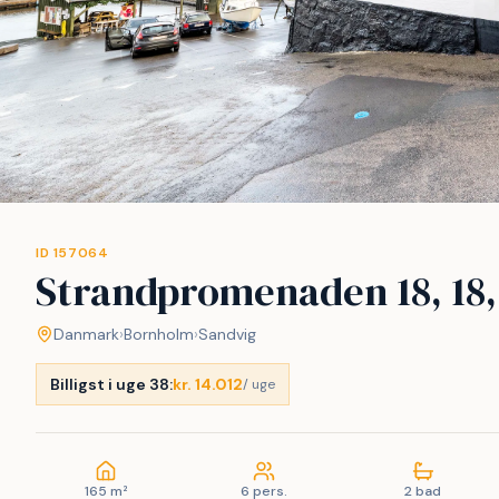
ID 157064
Strandpromenaden 18, 18,
Danmark
›
Bornholm
›
Sandvig
Billigst i uge 38:
kr. 14.012
/ uge
165 m²
6 pers.
2 bad