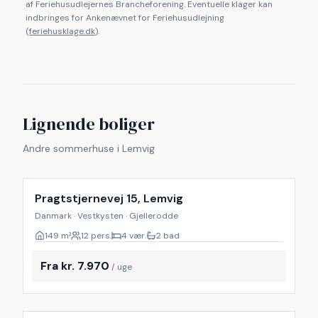
af Feriehusudlejernes Brancheforening. Eventuelle klager kan
indbringes for Ankenævnet for Feriehusudlejning
(
feriehusklage.dk
).
Lignende boliger
Andre sommerhuse i Lemvig
Inkl. rengøring
Pragtstjernevej 15, Lemvig
Danmark · Vestkysten · Gjellerodde
149
m²
12 pers.
4 vær.
2 bad
Fra kr. 7.970
/ uge