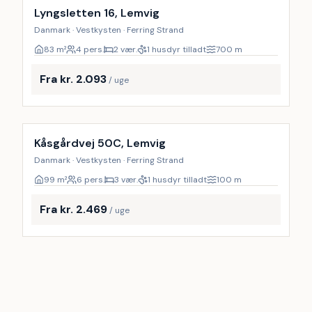
Lyngsletten 16, Lemvig
Danmark · Vestkysten · Ferring Strand
83
m²
4 pers.
2 vær.
1 husdyr tilladt
700
m
Fra kr. 2.093
/ uge
Kåsgårdvej 50C, Lemvig
Danmark · Vestkysten · Ferring Strand
99
m²
6 pers.
3 vær.
1 husdyr tilladt
100
m
Fra kr. 2.469
/ uge