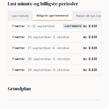
Last minute og billigste perioder
Ved feriecentret er der også flere udendørs aktiviteter, så 
man også kan få motioneret i ferien. Der er bl.a. 
tennisbaner, beachvolleybaner, petanquebaner, multibane 
Billigste uge/weekend
Last minute
Rabat når kun 2 perso
og boldbane.
Har man lyst til at bade, når vejret ikke lige er solrigt, kan 
5.–12. september
kr. 3.531
7 nætter
LAST MINUTE
man tage i svømmehallen, der også byder på spabad og 
dampsauna.
26. september–3. oktober
kr. 3.531
7 nætter
Kommer man på ferie i el- eller hybridbil bil, er der flere 
bil-ladere ved feriecentret.
27. september–4. oktober
kr. 3.531
7 nætter
Kort sagt – masser af muligheder for både børn, barnlige 
sjæle og for de voksne.
28. september–5. oktober
kr. 3.531
7 nætter
29. september–6. oktober
kr. 3.531
7 nætter
Grundplan