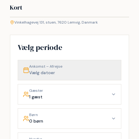
Kort
©
etMap
Vinkelhagevej 131, stuen, 7620 Lemvig, Danmark
+
−
Vælg periode
Ankomst – Afrejse
Vælg datoer
Gæster
1 gæst
Børn
0 børn