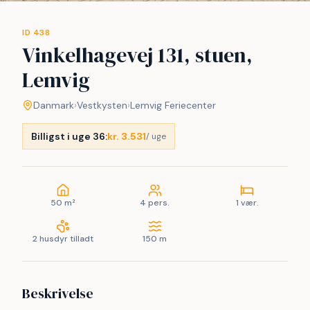
ID 438
Vinkelhagevej 131, stuen,
Lemvig
Danmark
›
Vestkysten
›
Lemvig Feriecenter
Billigst i uge 36:
kr. 3.531
/ uge
50 m²
4 pers.
1 vær.
2 husdyr tilladt
150 m
Beskrivelse