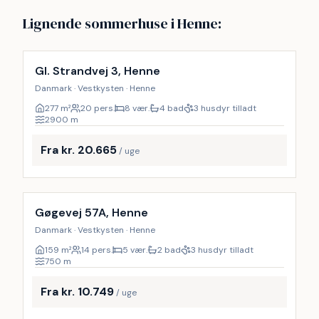
Lignende sommerhuse i Henne:
Inkl. rengøring
9
%
Gl. Strandvej 3, Henne
Danmark · Vestkysten · Henne
277
m²
20 pers.
8 vær.
4 bad
3 husdyr tilladt
2900
m
Fra kr. 20.665
/ uge
Inkl. rengøring
9
%
Gøgevej 57A, Henne
Danmark · Vestkysten · Henne
159
m²
14 pers.
5 vær.
2 bad
3 husdyr tilladt
750
m
Fra kr. 10.749
/ uge
Inkl. rengøring