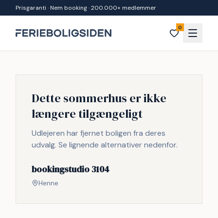
Spring til indhold
Prisgaranti · Nem booking · 200.000+ medlemmer
0
Dette sommerhus er ikke
længere tilgængeligt
Udlejeren har fjernet boligen fra deres
udvalg. Se lignende alternativer nedenfor.
bookingstudio 3104
Henne