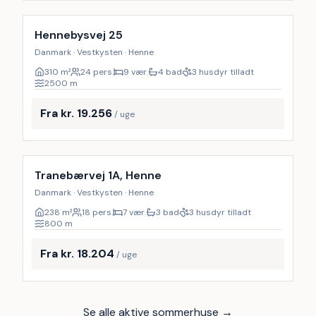
9
%
Hennebysvej 25
Danmark · Vestkysten · Henne
310
m²
24 pers.
9 vær.
4 bad
3 husdyr tilladt
2500
m
Fra kr. 19.256
/ uge
Inkl. rengøring
9
%
Tranebærvej 1A, Henne
Danmark · Vestkysten · Henne
238
m²
18 pers.
7 vær.
3 bad
3 husdyr tilladt
800
m
Fra kr. 18.204
/ uge
Se alle aktive sommerhuse →