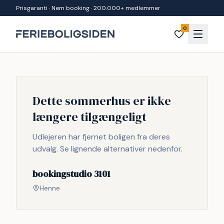
Spring til indhold
Prisgaranti · Nem booking · 200.000+ medlemmer
0
Dette sommerhus er ikke
længere tilgængeligt
Udlejeren har fjernet boligen fra deres
udvalg. Se lignende alternativer nedenfor.
bookingstudio 3101
Henne