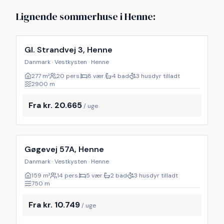
Lignende sommerhuse i Henne:
Inkl. rengøring
10
%
Gl. Strandvej 3, Henne
Danmark · Vestkysten · Henne
277
m²
20 pers.
8 vær.
4 bad
3 husdyr tilladt
2900
m
Fra kr. 20.665
/ uge
Inkl. rengøring
9
%
Gøgevej 57A, Henne
Danmark · Vestkysten · Henne
159
m²
14 pers.
5 vær.
2 bad
3 husdyr tilladt
750
m
Fra kr. 10.749
/ uge
Inkl. rengøring