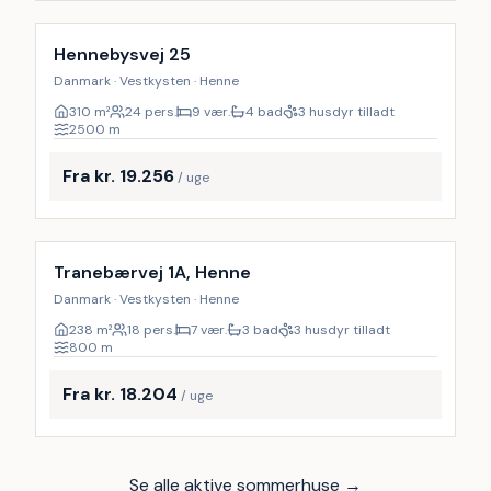
9
%
Hennebysvej 25
Danmark · Vestkysten · Henne
310
m²
24 pers.
9 vær.
4 bad
3 husdyr tilladt
2500
m
Fra kr. 19.256
/ uge
Inkl. rengøring
17
%
Tranebærvej 1A, Henne
Danmark · Vestkysten · Henne
238
m²
18 pers.
7 vær.
3 bad
3 husdyr tilladt
800
m
Fra kr. 18.204
/ uge
Se alle aktive sommerhuse →