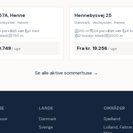
17
%
57A, Henne
Hennebysvej 25
stkysten · Henne
Danmark · Vestkysten · Henne
4 pers.
5 vær.
2 bad
310
m²
24 pers.
9 vær.
4 b
illadt
750
m
3 husdyr tilladt
2500
m
10.749
Fra kr. 19.256
/ uge
/ uge
Se alle aktive sommerhuse →
SE
LANDE
OMRÅDER
huse
Danmark
Sjælland
Sverige
Lolland, Falste