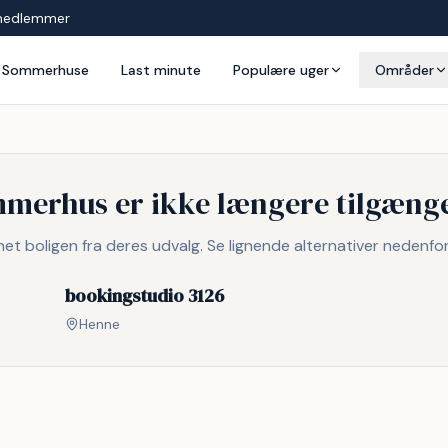
medlemmer
Sommerhuse
Last minute
Populære uger
Områder
mmerhus er ikke længere tilgænge
rnet boligen fra deres udvalg. Se lignende alternativer nedenfor
bookingstudio 3126
Henne
g
Inkl. rengøring