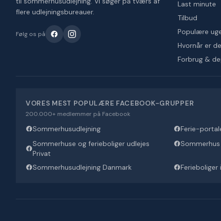
til sommerhusudlejning. Vi søger på tværs af
Last minute
flere udlejningsbureauer.
Tilbud
Populære ug
Følg os på
Hvornår er det
Forbrug & d
VORES MEST POPULÆRE FACEBOOK-GRUPPER
200.000+ medlemmer på Facebook
Sommerhusudlejning
Ferie-portal
Sommerhuse og ferieboliger udlejes
Sommerhus U
Privat
Sommerhusudlejning Danmark
Ferieboliger