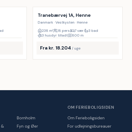
9
%
17
%
Tranebærvej 1A, Henne
Danmark · Vestkysten · Henne
ad
238
m²
18 pers.
7 vær.
3 bad
3 husdyr tilladt
800
m
Fra kr. 18.204
/ uge
OM FERIEBOLIGSIDEN
Bornholm
Om Ferieboligsiden
r &
Fyn og Øer
For udlejningsbureauer