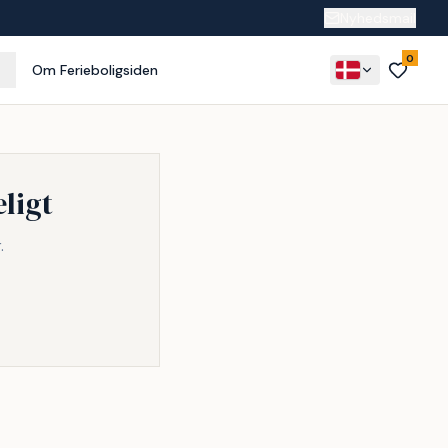
Nyhedsmail
0
Om Ferieboligsiden
ligt
.
Inkl. rengøring