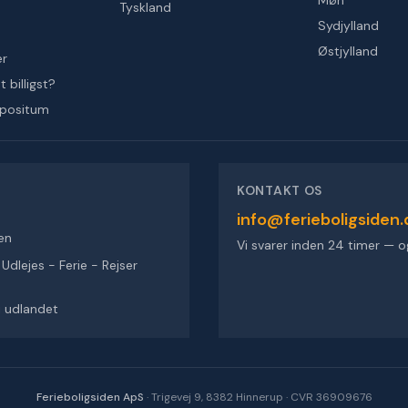
Møn
Tyskland
Sydjylland
Østjylland
er
 billigst?
epositum
KONTAKT OS
info@ferieboligsiden.
en
Vi svarer inden 24 timer — o
dlejes - Ferie - Rejser
 i udlandet
Ferieboligsiden ApS
·
Trigevej 9, 8382 Hinnerup
·
CVR 36909676