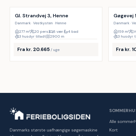
9
%
Gl. Strandvej 3, Henne
Gøgevej 
Danmark · Vestkysten · Henne
Danmark · Ve
277
m²
20 pers.
8 vær.
4 bad
159
m²
1
3 husdyr tilladt
2900
m
3 husdyr t
Fra kr. 20.665
Fra kr. 
/ uge
SOMMERHU
Alle sommer
Danmarks største uafhængige søgemaskine
Kort