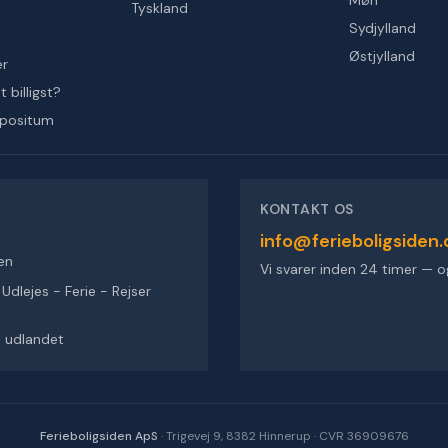
Møn
Tyskland
Sydjylland
Østjylland
er
 billigst?
epositum
KONTAKT OS
info@ferieboligsiden.
en
Vi svarer inden 24 timer — o
dlejes - Ferie - Rejser
 i udlandet
Ferieboligsiden ApS
·
Trigevej 9, 8382 Hinnerup
·
CVR 36909676