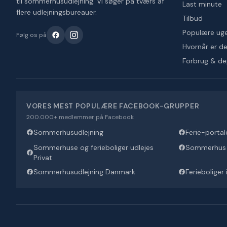
til sommerhusudlejning. Vi søger på tværs af
Last minute
flere udlejningsbureauer.
Tilbud
Populære ug
Følg os på
Hvornår er det
Forbrug & d
VORES MEST POPULÆRE FACEBOOK-GRUPPER
200.000+ medlemmer på Facebook
Sommerhusudlejning
Ferie-portal
Sommerhuse og ferieboliger udlejes
Sommerhus U
Privat
Sommerhusudlejning Danmark
Ferieboliger