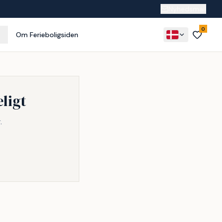
Nyhedsmail
0
Om Ferieboligsiden
ligt
.
Inkl. rengøring