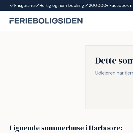
Spring til indhold
Prisgaranti
Hurtig og nem booking
200.000+ Facebook 
Dette so
Udlejeren har fje
Lignende sommerhuse i Harboøre: