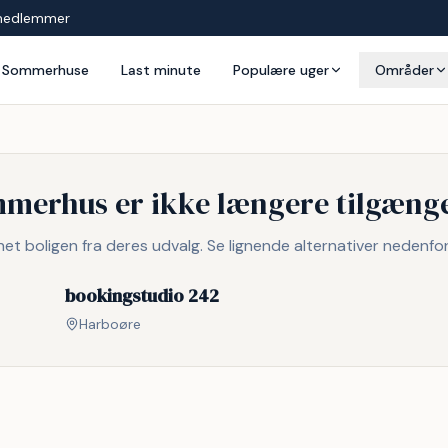
medlemmer
Sommerhuse
Last minute
Populære uger
Områder
mmerhus er ikke længere tilgænge
rnet boligen fra deres udvalg. Se lignende alternativer nedenfor
bookingstudio 242
Harboøre
Inkl. rengøring