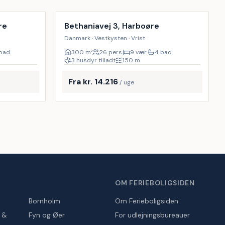
re
Bethaniavej 3, Harboøre
Danmark · Vestkysten · Vrist
bad
300
m²
26 pers.
9 vær.
4 bad
3 husdyr tilladt
150
m
Fra kr. 14.216
/ uge
OM FERIEBOLIGSIDEN
Bornholm
Om Ferieboligsiden
r &
Fyn og Øer
For udlejningsbureauer