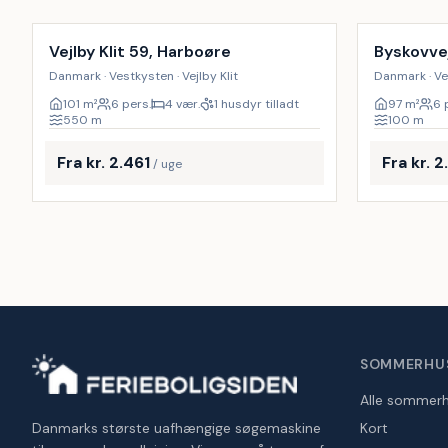
Vejlby Klit 59, Harboøre
Byskovve
Danmark · Vestkysten · Vejlby Klit
Danmark · Ve
101
m²
6 pers.
4 vær.
1 husdyr tilladt
97
m²
6 
550
m
100
m
Fra kr. 2.461
Fra kr. 
/ uge
SOMMERHU
Alle sommer
Danmarks største uafhængige søgemaskine
Kort