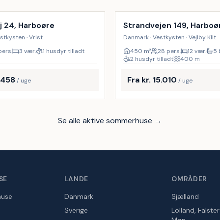
j 24, Harboøre
Strandvejen 149, Harboø
stkysten · Vrist
Danmark · Vestkysten · Vejlby Klit
pers.
3 vær.
1 husdyr tilladt
450
m²
28 pers.
12 vær.
5 
2 husdyr tilladt
400
m
2.458
Fra kr. 15.010
/ uge
/ uge
Se alle aktive sommerhuse →
SE
LANDE
OMRÅDER
huse
Danmark
Sjælland
Sverige
Lolland, Falste