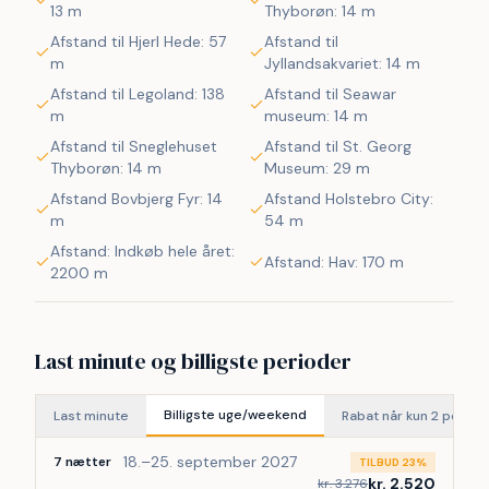
13 m
Thyborøn: 14 m
Lemvig)
Så hvad enten i er til aktiv ferie eller total afslapning, 
Afstand til Hjerl Hede: 57
Afstand til
danner dette hyggelige feriehus, en dejlig ramme både 
m
Jyllandsakvariet: 14 m
hvad angår hus, beliggenhed og omgivelser. 
Afstand til Legoland: 138
Afstand til Seawar
m
museum: 14 m
Afstand til Sneglehuset
Afstand til St. Georg
Thyborøn: 14 m
Museum: 29 m
Afstand Bovbjerg Fyr: 14
Afstand Holstebro City:
m
54 m
Afstand: Indkøb hele året:
Afstand: Hav: 170 m
2200 m
Last minute og billigste perioder
Billigste uge/weekend
Last minute
Rabat når kun 2 perso
18.–25. september 2027
7 nætter
TILBUD 23%
kr. 2.520
kr. 3.276