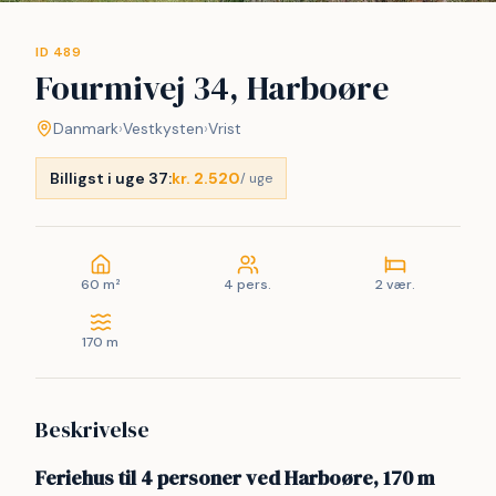
ID 489
Fourmivej 34, Harboøre
Danmark
›
Vestkysten
›
Vrist
Billigst i uge 37:
kr. 2.520
/ uge
60 m²
4 pers.
2 vær.
170 m
Beskrivelse
Feriehus til 4 personer ved Harboøre, 170 m