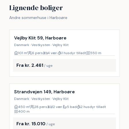
Lignende boliger
Andre sommerhuse i Harboøre
Vejlby Klit 59, Harboøre
Danmark · Vestkysten · Vejlby Klit
101
m²
6 pers.
4 vær.
1 husdyr tilladt
550
m
Fra kr. 2.461
/ uge
Inkl. rengøring
Strandvejen 149, Harboøre
Danmark · Vestkysten · Vejlby Klit
450
m²
28 pers.
12 vær.
5 bad
2 husdyr tilladt
400
m
Fra kr. 15.010
/ uge