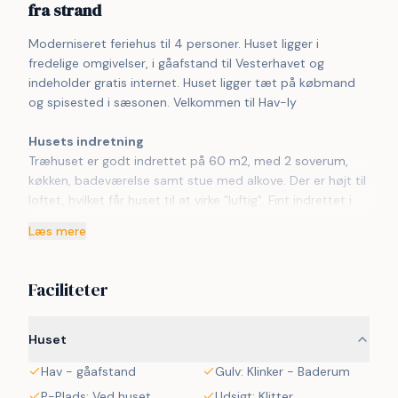
fra strand
Moderniseret feriehus til 4 personer. Huset ligger i 
fredelige omgivelser, i gåafstand til Vesterhavet og 
indeholder gratis internet. Huset ligger tæt på købmand 
og spisested i sæsonen. Velkommen til Hav-ly
Husets indretning
Træhuset er godt indrettet på 60 m2, med 2 soverum, 
køkken, badeværelse samt stue med alkove. Der er højt til 
loftet, hvilket får huset til at virke "luftig". Fint indrettet i 
lyse farver med polstret møbler. Smart-TV med danske 
Læs mere
og tyske programmer samt mulighed for streaming af TV 
/ radio / Apps. Der er installeret varmepumpe som også 
har indbygget aircondition og som minimere 
Faciliteter
strømforbruget. Den hyggelige spisekrog indeholder pænt 
spisebord og lyse stole. Funktionelt køkken med 
opvaskemaskine, keramisk komfur, emhætte, køleskab 
Huset
med fryseboks, og mikrobølgeovn. Pænt badeværelse 
Hav - gåafstand
Gulv: Klinker - Baderum
med toilet, håndvask, bruseniche, vaskemaskine og 
klinkegulv med gulvvarme. 
P-Plads: Ved huset
Udsigt: Klitter