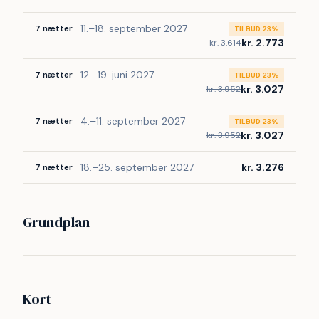
11.–18. september 2027
7 nætter
TILBUD 23%
kr. 2.773
kr. 3.614
12.–19. juni 2027
7 nætter
TILBUD 23%
kr. 3.027
kr. 3.952
4.–11. september 2027
7 nætter
TILBUD 23%
kr. 3.027
kr. 3.952
18.–25. september 2027
kr. 3.276
7 nætter
Grundplan
Kort
©
etMap