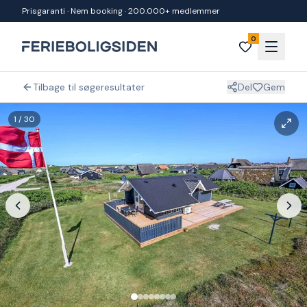
Spring til indhold
Prisgaranti · Nem booking · 200.000+ medlemmer
0
Tilbage til søgeresultater
Del
Gem
1
/
30