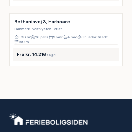
Inkl. rengøring
Bethaniavej 3, Harboøre
Danmark · Vestkysten · Vrist
300
m²
26 pers.
9 vær.
4 bad
3 husdyr tilladt
150
m
Fra kr. 14.216
/ uge