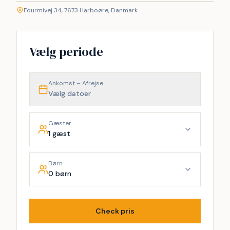
Fourmivej 34, 7673 Harboøre, Danmark
+
−
Vælg periode
Ankomst – Afrejse
Vælg datoer
Gæster
1 gæst
Børn
0 børn
Check pris