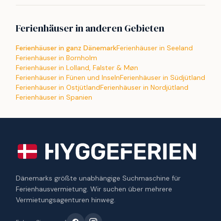
Ferienhäuser in anderen Gebieten
Ferienhäuser in ganz Dänemark
Ferienhäuser in Seeland
Ferienhäuser in Bornholm
Ferienhäuser in Lolland, Falster & Møn
Ferienhäuser in Fünen und Inseln
Ferienhäuser in Südjütland
Ferienhäuser in Ostjütland
Ferienhäuser in Nordjütland
Ferienhäuser in Spanien
Dänemarks größte unabhängige Suchmaschine für
Ferienhausvermietung. Wir suchen über mehrere
Vermietungsagenturen hinweg.