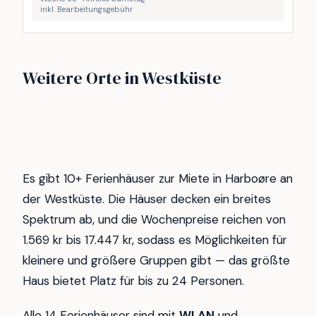
inkl. Bearbeitungsgebühr
Vejlby Klit
Vrist
Weitere Orte in Westküste
Gjellerodde
Henne strand
249
173
Søndervig
Thyborøn
64
48
Hvide Sande
Ferring Strand
47
38
29
27
Es gibt 10+ Ferienhäuser zur Miete in Harboøre an
der Westküste. Die Häuser decken ein breites
Spektrum ab, und die Wochenpreise reichen von
1.569 kr bis 17.447 kr, sodass es Möglichkeiten für
kleinere und größere Gruppen gibt — das größte
Haus bietet Platz für bis zu 24 Personen.
Alle 14 Ferienhäuser sind mit
WLAN
und