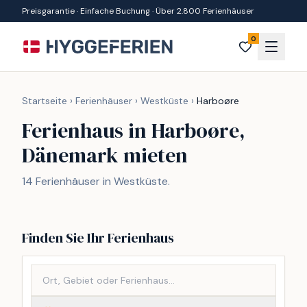
Zum Inhalt springen
Preisgarantie · Einfache Buchung · Über 2.800 Ferienhäuser
0
Startseite
›
Ferienhäuser
›
Westküste
›
Harboøre
Ferienhaus in Harboøre,
Dänemark mieten
14 Ferienhäuser in Westküste.
Finden Sie Ihr Ferienhaus