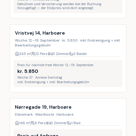
Gebühren und Versicherung werden bei der Buchung
hinzugefügt — der Endpreis wird dort angezeigt.
Inkl. Endreinigung
Vristvej 14, Harboøre
Woche: 12.–19. September · kr. 5.850 · inkl. Endreinigung + inkl.
Bearbeitungsgebühr
245
m²
12 Pers.
5 Zimmer
2 Bäder
Preis für nächste freie Woche: 12.–19. September
kr.
5.850
Woche 37 · Anreise Samstag
inkl. Endreinigung + inkl. Bearbeitungsgebühr
Inkl. Endreinigung
Nørregade 19, Harboøre
Dänemark · Westküste · Harboøre
148
m²
6 Pers.
3 Zimmer
1 Bad
Preis auf Anfrage