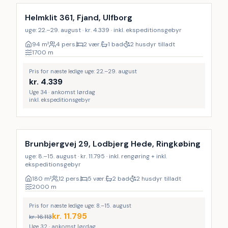
Helmklit 361, Fjand, Ulfborg
uge: 22.–29. august · kr. 4.339 · inkl. ekspeditionsgebyr
94
m²
4 pers.
2 vær.
1 bad
2 husdyr tilladt
1700
m
Pris for næste ledige uge: 22.–29. august
kr.
4.339
Uge 34 · ankomst lørdag
inkl. ekspeditionsgebyr
Inkl. rengøring
LAST MINUTE
Brunbjergvej 29, Lodbjerg Hede, Ringkøbing
uge: 8.–15. august · kr. 11.795 · inkl. rengøring + inkl.
ekspeditionsgebyr
180
m²
12 pers.
5 vær.
2 bad
2 husdyr tilladt
2000
m
Pris for næste ledige uge: 8.–15. august
kr.
11.795
kr.
16.113
Uge 32 · ankomst lørdag