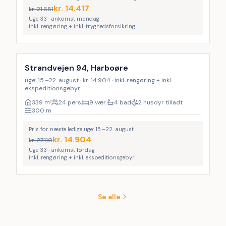
kr.
14.417
kr.
21.681
Uge 33 · ankomst mandag
inkl. rengøring + inkl. tryghedsforsikring
Inkl. rengøring
LAST MINUTE
Strandvejen 94, Harboøre
uge: 15.–22. august · kr. 14.904 · inkl. rengøring + inkl.
ekspeditionsgebyr
339
m²
24 pers.
9 vær.
4 bad
2 husdyr tilladt
300
m
Pris for næste ledige uge: 15.–22. august
kr.
14.904
kr.
27.110
Uge 33 · ankomst lørdag
inkl. rengøring + inkl. ekspeditionsgebyr
Se alle