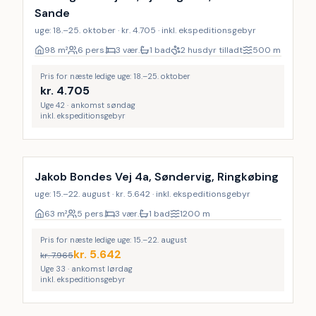
Sande
uge: 18.–25. oktober · kr. 4.705 · inkl. ekspeditionsgebyr
98
m²
6 pers.
3 vær.
1 bad
2 husdyr tilladt
500
m
Pris for næste ledige uge: 18.–25. oktober
kr.
4.705
Uge 42 · ankomst søndag
inkl. ekspeditionsgebyr
LAST MINUTE
Jakob Bondes Vej 4a, Søndervig, Ringkøbing
uge: 15.–22. august · kr. 5.642 · inkl. ekspeditionsgebyr
63
m²
5 pers.
3 vær.
1 bad
1200
m
Pris for næste ledige uge: 15.–22. august
kr.
5.642
kr.
7.965
Uge 33 · ankomst lørdag
inkl. ekspeditionsgebyr