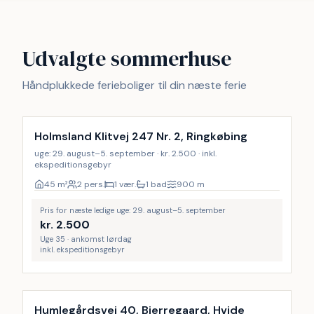
Udvalgte sommerhuse
Håndplukkede ferieboliger til din næste ferie
Holmsland Klitvej 247 Nr. 2, Ringkøbing
uge: 29. august–5. september · kr. 2.500 · inkl.
ekspeditionsgebyr
45
m²
2 pers.
1 vær.
1 bad
900
m
Pris for næste ledige uge: 29. august–5. september
kr.
2.500
Uge 35 · ankomst lørdag
inkl. ekspeditionsgebyr
Humlegårdsvej 40, Bjerregaard, Hvide