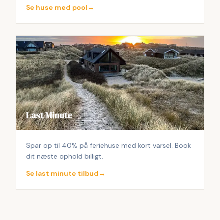
Se huse med pool
→
Last Minute
Spar op til 40% på feriehuse med kort varsel. Book
dit næste ophold billigt.
Se last minute tilbud
→