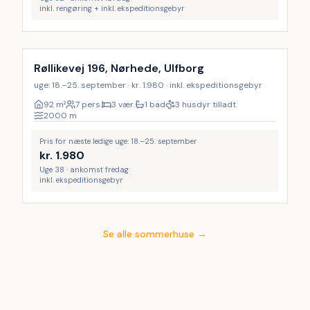
inkl. rengøring + inkl. ekspeditionsgebyr
Røllikevej 196, Nørhede, Ulfborg
uge: 18.–25. september · kr. 1.980 · inkl. ekspeditionsgebyr
92
m²
7 pers.
3 vær.
1 bad
3 husdyr tilladt
2000
m
Pris for næste ledige uge: 18.–25. september
kr.
1.980
Uge 38 · ankomst fredag
inkl. ekspeditionsgebyr
Se alle sommerhuse →