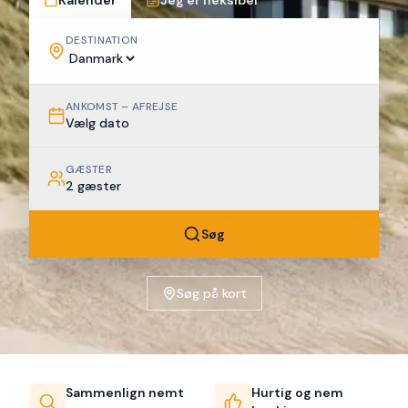
Kalender
Jeg er fleksibel
DESTINATION
ANKOMST – AFREJSE
Vælg dato
GÆSTER
2 gæster
Søg
Søg på kort
Sammenlign nemt
Hurtig og nem