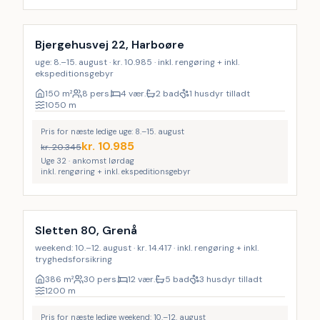
Inkl. rengøring
LAST MINUTE
Bjergehusvej 22, Harboøre
uge: 8.–15. august · kr. 10.985 · inkl. rengøring + inkl.
ekspeditionsgebyr
150
m²
8 pers.
4 vær.
2 bad
1 husdyr tilladt
1050
m
Pris for næste ledige uge: 8.–15. august
kr.
10.985
kr.
20.345
Uge 32 · ankomst lørdag
inkl. rengøring + inkl. ekspeditionsgebyr
Inkl. rengøring
LAST MINUTE
34
%
Sletten 80, Grenå
weekend: 10.–12. august · kr. 14.417 · inkl. rengøring + inkl.
tryghedsforsikring
386
m²
30 pers.
12 vær.
5 bad
3 husdyr tilladt
1200
m
Pris for næste ledige weekend: 10.–12. august