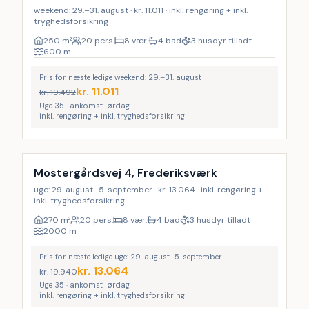
weekend: 29.–31. august · kr. 11.011 · inkl. rengøring + inkl.
tryghedsforsikring
250
m²
20 pers.
8 vær.
4 bad
3 husdyr tilladt
600
m
Pris for næste ledige weekend: 29.–31. august
kr.
11.011
kr.
19.492
Uge 35 · ankomst lørdag
inkl. rengøring + inkl. tryghedsforsikring
Inkl. rengøring
LAST MINUTE
34
%
Mostergårdsvej 4, Frederiksværk
uge: 29. august–5. september · kr. 13.064 · inkl. rengøring +
inkl. tryghedsforsikring
270
m²
20 pers.
8 vær.
4 bad
3 husdyr tilladt
2000
m
Pris for næste ledige uge: 29. august–5. september
kr.
13.064
kr.
19.940
Uge 35 · ankomst lørdag
inkl. rengøring + inkl. tryghedsforsikring