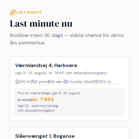
LAST MINUTE
Last minute nu
Bookbar inden 30 dage — sidste chance for dette
års sommerhus
LAST MINUTE
Værmlandvej 4, Harboøre
uge: 8.–15. august · kr. 7.894 · inkl. ekspeditionsgebyr
120
m²
8 pers.
4 vær.
2 husdyr tilladt
350
m
Pris for næste ledige uge: 8.–15. august
kr.
7.894
kr.
19.126
Uge 32 · ankomst lørdag
inkl. ekspeditionsgebyr
Inkl. rengøring
LAST MINUTE
45
%
Slåenvænget 1, Bogense