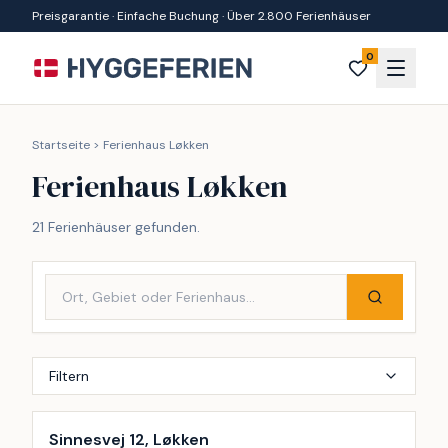
Zum Inhalt springen
Preisgarantie · Einfache Buchung · Über 2.800 Ferienhäuser
0
Startseite
>
Ferienhaus Løkken
Ferienhaus Løkken
21 Ferienhäuser gefunden.
Filtern
Inkl. Endreinigung
18
%
Sinnesvej 12, Løkken