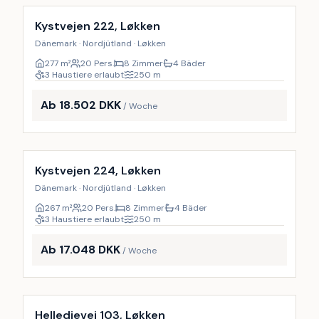
9
%
Kystvejen 222, Løkken
Dänemark · Nordjütland · Løkken
277
m²
20 Pers.
8 Zimmer
4 Bäder
3 Haustiere erlaubt
250
m
Ab 18.502 DKK
/ Woche
Inkl. Endreinigung
9
%
Kystvejen 224, Løkken
Dänemark · Nordjütland · Løkken
267
m²
20 Pers.
8 Zimmer
4 Bäder
3 Haustiere erlaubt
250
m
Ab 17.048 DKK
/ Woche
Inkl. Endreinigung
10
%
Helledievej 103, Løkken