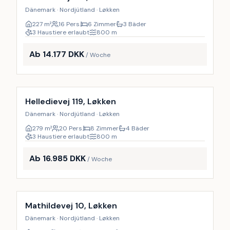
Dänemark · Nordjütland · Løkken
227
m²
16 Pers.
6 Zimmer
3 Bäder
3 Haustiere erlaubt
800
m
Ab 14.177 DKK
/ Woche
Inkl. Endreinigung
13
%
Helledievej 119, Løkken
Dänemark · Nordjütland · Løkken
279
m²
20 Pers.
8 Zimmer
4 Bäder
3 Haustiere erlaubt
800
m
Ab 16.985 DKK
/ Woche
Inkl. Endreinigung
9
%
Mathildevej 10, Løkken
Dänemark · Nordjütland · Løkken