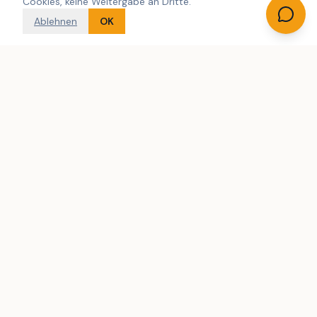
Cookies, keine Weitergabe an Dritte.
Ablehnen
OK
Dänemarks größte unabhängige Suchmaschine für
Ferienhausvermietung. Wir suchen über mehrere
Vermietungsagenturen hinweg.
Folgen Sie uns auf
FERIENHÄUSER