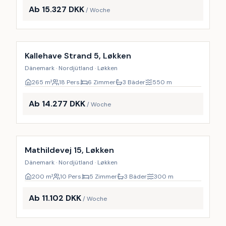
Ab 15.327 DKK
/ Woche
Inkl. Endreinigung
9
%
Kallehave Strand 5, Løkken
Dänemark · Nordjütland · Løkken
265
m²
18 Pers.
6 Zimmer
3 Bäder
550
m
Ab 14.277 DKK
/ Woche
Inkl. Endreinigung
24
%
Mathildevej 15, Løkken
Dänemark · Nordjütland · Løkken
200
m²
10 Pers.
5 Zimmer
3 Bäder
300
m
Ab 11.102 DKK
/ Woche
Inkl. Endreinigung