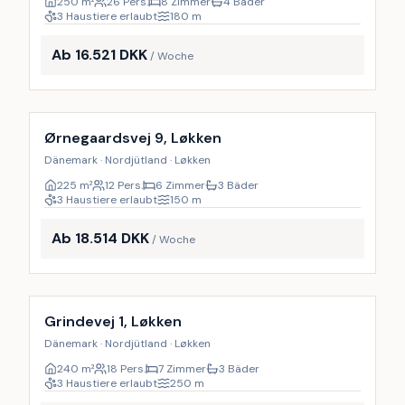
250
m²
26 Pers.
8 Zimmer
4 Bäder
3 Haustiere erlaubt
180
m
Ab 16.521 DKK
/ Woche
Inkl. Endreinigung
10
%
Ørnegaardsvej 9, Løkken
Dänemark · Nordjütland · Løkken
225
m²
12 Pers.
6 Zimmer
3 Bäder
3 Haustiere erlaubt
150
m
Ab 18.514 DKK
/ Woche
Inkl. Endreinigung
9
%
Grindevej 1, Løkken
Dänemark · Nordjütland · Løkken
240
m²
18 Pers.
7 Zimmer
3 Bäder
3 Haustiere erlaubt
250
m