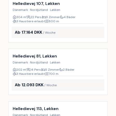
14
%
Helledievej 107, Løkken
Dänemark · Nordjütland · Løkken
304
m²
22 Pers.
9 Zimmer
4 Bäder
3 Haustiere erlaubt
800
m
Ab 17.164 DKK
/ Woche
Inkl. Endreinigung
9
%
Helledievej 81, Løkken
Dänemark · Nordjütland · Løkken
202
m²
14 Pers.
5 Zimmer
2 Bäder
3 Haustiere erlaubt
700
m
Ab 12.093 DKK
/ Woche
Inkl. Endreinigung
9
%
Helledievej 113, Løkken
Dänemark · Nordjütland · Løkken