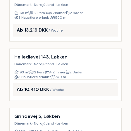
Dänemark · Nordjütland · Løkken
165
m²
12 Pers.
5 Zimmer
2 Bäder
3 Haustiere erlaubt
550
m
Ab 13.219 DKK
/ Woche
Inkl. Endreinigung
Helledievej 143, Løkken
Dänemark · Nordjütland · Løkken
193
m²
12 Pers.
4 Zimmer
2 Bäder
3 Haustiere erlaubt
700
m
Ab 10.410 DKK
/ Woche
Inkl. Endreinigung
9
%
Grindevej 5, Løkken
Dänemark · Nordjütland · Løkken