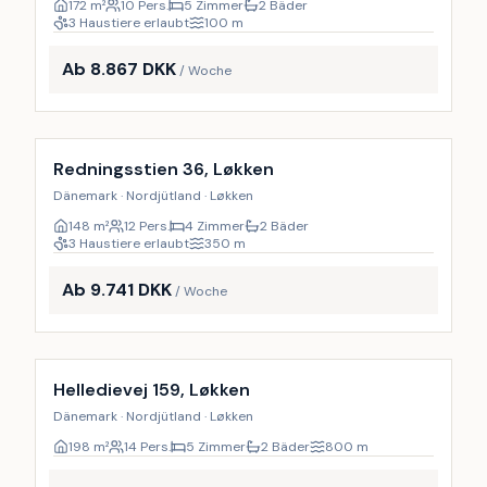
172
m²
10 Pers.
5 Zimmer
2 Bäder
3 Haustiere erlaubt
100
m
Ab 8.867 DKK
/ Woche
Inkl. Endreinigung
9
%
Redningsstien 36, Løkken
Dänemark · Nordjütland · Løkken
148
m²
12 Pers.
4 Zimmer
2 Bäder
3 Haustiere erlaubt
350
m
Ab 9.741 DKK
/ Woche
Inkl. Endreinigung
9
%
Helledievej 159, Løkken
Dänemark · Nordjütland · Løkken
198
m²
14 Pers.
5 Zimmer
2 Bäder
800
m