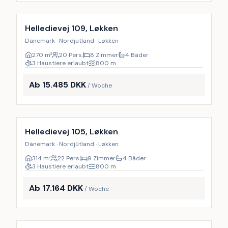
Inkl. Endreinigung
14
%
Helledievej 109, Løkken
Dänemark · Nordjütland · Løkken
270
m²
20 Pers.
8 Zimmer
4 Bäder
3 Haustiere erlaubt
800
m
Ab 15.485 DKK
/ Woche
Inkl. Endreinigung
10
%
Helledievej 105, Løkken
Dänemark · Nordjütland · Løkken
314
m²
22 Pers.
9 Zimmer
4 Bäder
3 Haustiere erlaubt
800
m
Ab 17.164 DKK
/ Woche
Inkl. Endreinigung