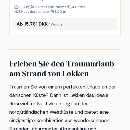
260
m²
20 Pers.
8 Zimmer
4 Bäder
3 Haustiere erlaubt
800
m
Ab 15.781 DKK
/ Woche
Erleben Sie den Traumurlaub
am Strand von Løkken
Träumen Sie von einem perfekten Urlaub an der
dänischen Küste? Dann ist Løkken das ideale
Reiseziel für Sie. Løkken liegt an der
nordjütländischen Westküste und bietet eine
einzigartige Kombination aus wunderschönen
Stränden, charmanter Atmosphäre und