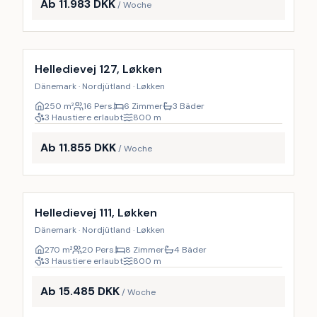
Ab 11.983 DKK
/ Woche
Inkl. Endreinigung
9
%
Helledievej 127, Løkken
Dänemark · Nordjütland · Løkken
250
m²
16 Pers.
6 Zimmer
3 Bäder
3 Haustiere erlaubt
800
m
Ab 11.855 DKK
/ Woche
Inkl. Endreinigung
9
%
Helledievej 111, Løkken
Dänemark · Nordjütland · Løkken
270
m²
20 Pers.
8 Zimmer
4 Bäder
3 Haustiere erlaubt
800
m
Ab 15.485 DKK
/ Woche