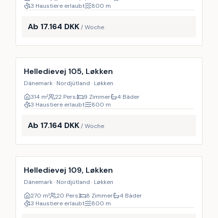
3 Haustiere erlaubt
800
m
Ab 17.164 DKK
/ Woche
Inkl. Endreinigung
17
%
Helledievej 105, Løkken
Dänemark · Nordjütland · Løkken
314
m²
22 Pers.
9 Zimmer
4 Bäder
3 Haustiere erlaubt
800
m
Ab 17.164 DKK
/ Woche
Inkl. Endreinigung
18
%
Helledievej 109, Løkken
Dänemark · Nordjütland · Løkken
270
m²
20 Pers.
8 Zimmer
4 Bäder
3 Haustiere erlaubt
800
m