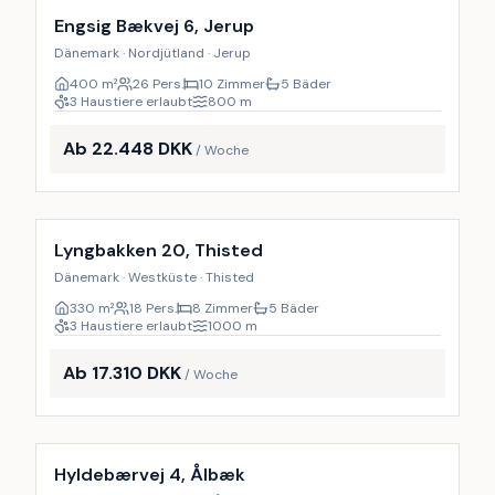
18
%
Engsig Bækvej 6, Jerup
Dänemark · Nordjütland · Jerup
400
m²
26 Pers.
10 Zimmer
5 Bäder
3 Haustiere erlaubt
800
m
Ab 22.448 DKK
/ Woche
Inkl. Endreinigung
9
%
Lyngbakken 20, Thisted
Dänemark · Westküste · Thisted
330
m²
18 Pers.
8 Zimmer
5 Bäder
3 Haustiere erlaubt
1000
m
Ab 17.310 DKK
/ Woche
Inkl. Endreinigung
27
%
Hyldebærvej 4, Ålbæk