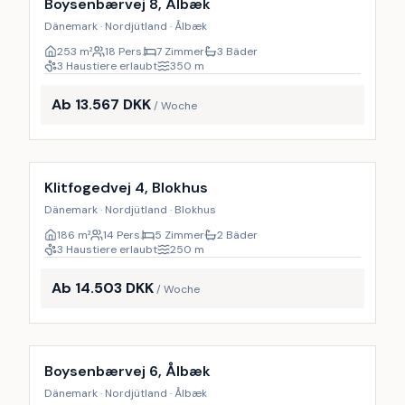
17
%
Boysenbærvej 8, Ålbæk
Dänemark · Nordjütland · Ålbæk
253
m²
18 Pers.
7 Zimmer
3 Bäder
3 Haustiere erlaubt
350
m
Ab 13.567 DKK
/ Woche
Inkl. Endreinigung
9
%
Klitfogedvej 4, Blokhus
Dänemark · Nordjütland · Blokhus
186
m²
14 Pers.
5 Zimmer
2 Bäder
3 Haustiere erlaubt
250
m
Ab 14.503 DKK
/ Woche
Inkl. Endreinigung
9
%
Boysenbærvej 6, Ålbæk
Dänemark · Nordjütland · Ålbæk