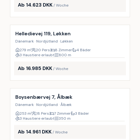
Ab 14.623 DKK
/ Woche
Inkl. Endreinigung
17
%
Helledievej 119, Løkken
Dänemark · Nordjütland · Løkken
279
m²
20 Pers.
8 Zimmer
4 Bäder
3 Haustiere erlaubt
800
m
Ab 16.985 DKK
/ Woche
Inkl. Endreinigung
17
%
Boysenbærvej 7, Ålbæk
Dänemark · Nordjütland · Ålbæk
253
m²
18 Pers.
7 Zimmer
3 Bäder
3 Haustiere erlaubt
350
m
Ab 14.961 DKK
/ Woche