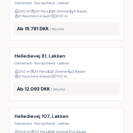
Dänemark · Nordjütland · Løkken
260
m²
20 Pers.
8 Zimmer
4 Bäder
3 Haustiere erlaubt
800
m
Ab 15.781 DKK
/ Woche
Inkl. Endreinigung
17
%
Helledievej 81, Løkken
Dänemark · Nordjütland · Løkken
202
m²
14 Pers.
5 Zimmer
2 Bäder
3 Haustiere erlaubt
700
m
Ab 12.093 DKK
/ Woche
Inkl. Endreinigung
16
%
Helledievej 107, Løkken
Dänemark · Nordjütland · Løkken
304
m²
22 Pers.
9 Zimmer
4 Bäder