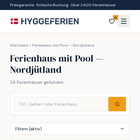
Zum Inhalt springen
Preisgarantie · Einfache Buchung · Über 2.600 Ferienhäuser
0
Startseite
>
Ferienhaus mit Pool — Nordjütland
Ferienhaus mit Pool —
Nordjütland
24 Ferienhäuser gefunden.
Filtern (aktiv)
Inkl. Endreinigung