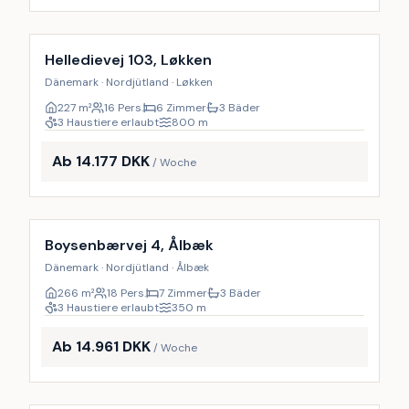
Inkl. Endreinigung
10
%
Helledievej 103, Løkken
Dänemark · Nordjütland · Løkken
227
m²
16 Pers.
6 Zimmer
3 Bäder
3 Haustiere erlaubt
800
m
Ab 14.177 DKK
/ Woche
Inkl. Endreinigung
9
%
Boysenbærvej 4, Ålbæk
Dänemark · Nordjütland · Ålbæk
266
m²
18 Pers.
7 Zimmer
3 Bäder
3 Haustiere erlaubt
350
m
Ab 14.961 DKK
/ Woche
Inkl. Endreinigung