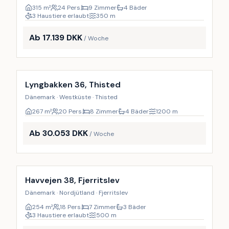
315
m²
24 Pers.
9 Zimmer
4 Bäder
3 Haustiere erlaubt
350
m
Ab 17.139 DKK
/ Woche
Inkl. Endreinigung
17
%
Lyngbakken 36, Thisted
Dänemark · Westküste · Thisted
267
m²
20 Pers.
8 Zimmer
4 Bäder
1200
m
Ab 30.053 DKK
/ Woche
Inkl. Endreinigung
9
%
Havvejen 38, Fjerritslev
Dänemark · Nordjütland · Fjerritslev
254
m²
18 Pers.
7 Zimmer
3 Bäder
3 Haustiere erlaubt
500
m