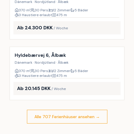
Dänemark · Nordjütland · Ålbæk
370
m²
30 Pers.
12 Zimmer
5 Bäder
3 Haustiere erlaubt
475
m
Ab 24.300 DKK
/ Woche
Inkl. Endreinigung
26
%
Hyldebærvej 6, Ålbæk
Dänemark · Nordjütland · Ålbæk
370
m²
30 Pers.
12 Zimmer
5 Bäder
3 Haustiere erlaubt
475
m
Ab 20.145 DKK
/ Woche
Alle 707 Ferienhäuser ansehen
→