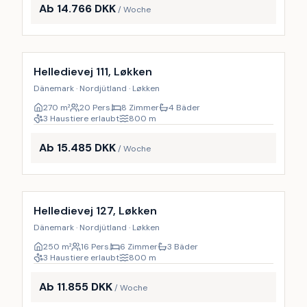
Ab 14.766 DKK
/ Woche
Inkl. Endreinigung
9
%
Helledievej 111, Løkken
Dänemark · Nordjütland · Løkken
270
m²
20 Pers.
8 Zimmer
4 Bäder
3 Haustiere erlaubt
800
m
Ab 15.485 DKK
/ Woche
Inkl. Endreinigung
9
%
Helledievej 127, Løkken
Dänemark · Nordjütland · Løkken
250
m²
16 Pers.
6 Zimmer
3 Bäder
3 Haustiere erlaubt
800
m
Ab 11.855 DKK
/ Woche