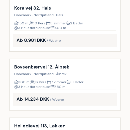
10
%
Koralvej 32, Hals
Dänemark · Nordjütland · Hals
150
m²
10 Pers.
5 Zimmer
2 Bäder
3 Haustiere erlaubt
400
m
Ab 8.981 DKK
/ Woche
Inkl. Endreinigung
9
%
Boysenbærvej 12, Ålbæk
Dänemark · Nordjütland · Ålbæk
300
m²
18 Pers.
7 Zimmer
3 Bäder
3 Haustiere erlaubt
350
m
Ab 14.234 DKK
/ Woche
Inkl. Endreinigung
9
%
Helledievej 113, Løkken