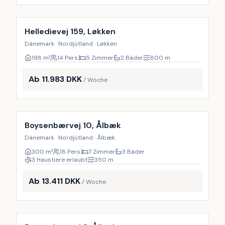
Inkl. Endreinigung
9
%
Helledievej 159, Løkken
Dänemark · Nordjütland · Løkken
198
m²
14 Pers.
5 Zimmer
2 Bäder
800
m
Ab 11.983 DKK
/ Woche
Inkl. Endreinigung
18
%
Boysenbærvej 10, Ålbæk
Dänemark · Nordjütland · Ålbæk
300
m²
18 Pers.
7 Zimmer
3 Bäder
3 Haustiere erlaubt
350
m
Ab 13.411 DKK
/ Woche
Inkl. Endreinigung