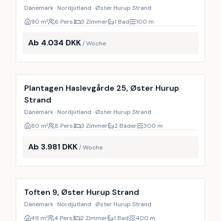
Dänemark · Nordjütland · Øster Hurup Strand
90
m²
6 Pers.
3 Zimmer
1 Bad
100
m
Ab 4.034 DKK
/ Woche
Plantagen Haslevgårde 25, Øster Hurup
Strand
Dänemark · Nordjütland · Øster Hurup Strand
80
m²
8 Pers.
3 Zimmer
2 Bäder
300
m
Ab 3.981 DKK
/ Woche
Toften 9, Øster Hurup Strand
Dänemark · Nordjütland · Øster Hurup Strand
49
m²
4 Pers.
2 Zimmer
1 Bad
400
m