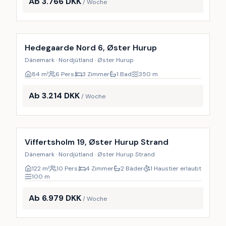
Ab 3.766 DKK
/ Woche
Hedegaarde Nord 6, Øster Hurup
Dänemark · Nordjütland · Øster Hurup
84
m²
6 Pers.
3 Zimmer
1 Bad
350
m
Ab 3.214 DKK
/ Woche
Inkl. Endreinigung
Viffertsholm 19, Øster Hurup Strand
Dänemark · Nordjütland · Øster Hurup Strand
122
m²
10 Pers.
4 Zimmer
2 Bäder
1 Haustier erlaubt
100
m
Ab 6.979 DKK
/ Woche