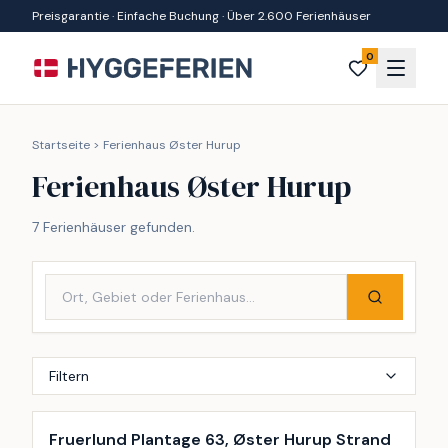
Zum Inhalt springen
Preisgarantie · Einfache Buchung · Über 2.600 Ferienhäuser
0
Startseite
>
Ferienhaus Øster Hurup
Ferienhaus Øster Hurup
7 Ferienhäuser gefunden.
Filtern
Fruerlund Plantage 63, Øster Hurup Strand