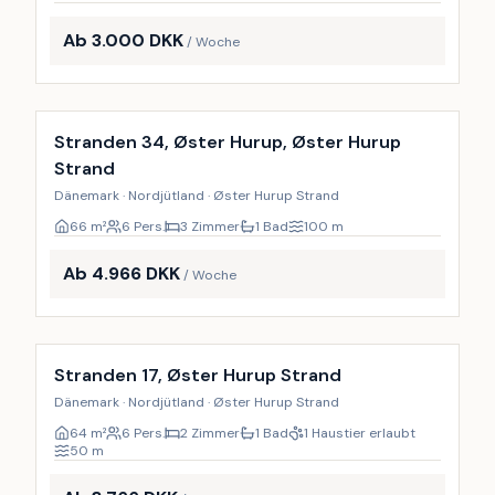
Ab 3.000 DKK
/ Woche
Stranden 34, Øster Hurup, Øster Hurup
Strand
Dänemark · Nordjütland · Øster Hurup Strand
66
m²
6 Pers.
3 Zimmer
1 Bad
100
m
Ab 4.966 DKK
/ Woche
Inkl. Endreinigung
Stranden 17, Øster Hurup Strand
Dänemark · Nordjütland · Øster Hurup Strand
64
m²
6 Pers.
2 Zimmer
1 Bad
1 Haustier erlaubt
50
m