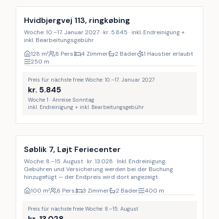
Hvidbjergvej 113, ringkøbing
Woche: 10.–17. Januar 2027 · kr. 5.845 · inkl. Endreinigung +
inkl. Bearbeitungsgebühr
128
m²
8 Pers.
4 Zimmer
2 Bäder
1 Haustier erlaubt
250
m
Preis für nächste freie Woche: 10.–17. Januar 2027
kr.
5.845
Woche 1 · Anreise Sonntag
inkl. Endreinigung + inkl. Bearbeitungsgebühr
Inkl. Endreinigung
Søblik 7, Løjt Feriecenter
Woche: 8.–15. August · kr. 13.028 · Inkl. Endreinigung.
Gebühren und Versicherung werden bei der Buchung
hinzugefügt — der Endpreis wird dort angezeigt.
100
m²
6 Pers.
3 Zimmer
2 Bäder
400
m
Preis für nächste freie Woche: 8.–15. August
kr.
13.028