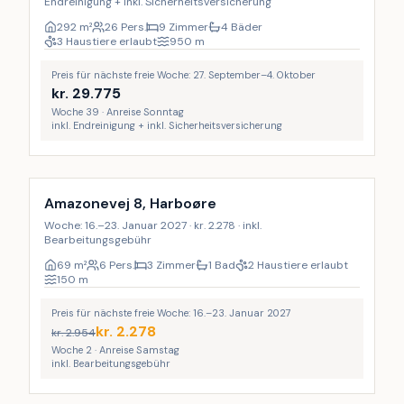
Endreinigung + inkl. Sicherheitsversicherung
292
m²
26 Pers.
9 Zimmer
4 Bäder
3 Haustiere erlaubt
950
m
Preis für nächste freie Woche: 27. September–4. Oktober
kr.
29.775
Woche 39 · Anreise Sonntag
inkl. Endreinigung + inkl. Sicherheitsversicherung
Amazonevej 8, Harboøre
Woche: 16.–23. Januar 2027 · kr. 2.278 · inkl.
Bearbeitungsgebühr
69
m²
6 Pers.
3 Zimmer
1 Bad
2 Haustiere erlaubt
150
m
Preis für nächste freie Woche: 16.–23. Januar 2027
kr.
2.278
kr.
2.954
Woche 2 · Anreise Samstag
inkl. Bearbeitungsgebühr
Inkl. Endreinigung