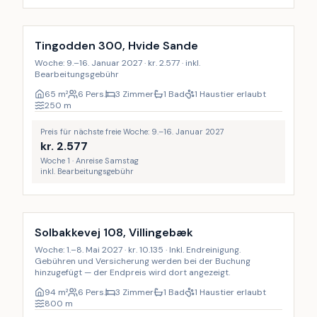
Tingodden 300, Hvide Sande
Woche: 9.–16. Januar 2027 · kr. 2.577 · inkl.
Bearbeitungsgebühr
65
m²
6 Pers.
3 Zimmer
1 Bad
1 Haustier erlaubt
250
m
Preis für nächste freie Woche: 9.–16. Januar 2027
kr.
2.577
Woche 1 · Anreise Samstag
inkl. Bearbeitungsgebühr
Inkl. Endreinigung
Solbakkevej 108, Villingebæk
Woche: 1.–8. Mai 2027 · kr. 10.135 · Inkl. Endreinigung.
Gebühren und Versicherung werden bei der Buchung
hinzugefügt — der Endpreis wird dort angezeigt.
94
m²
6 Pers.
3 Zimmer
1 Bad
1 Haustier erlaubt
800
m