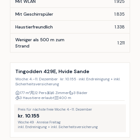
Mit WLAN
1.925
Mit Geschirrspüler
1.835
Haustierfreundlich
1.338
Weniger als 500 m zum
1.211
Strand
Inkl. Endreinigung
9
%
Tingodden 429E, Hvide Sande
Woche: 4.–11. Dezember · kr. 10.155 · inkl. Endreinigung + inkl.
Sicherheitsversicherung
177
m²
12 Pers.
6 Zimmer
3 Bäder
3 Haustiere erlaubt
400
m
Preis für nächste freie Woche: 4.–11. Dezember
kr.
10.155
Woche 49 · Anreise Freitag
inkl. Endreinigung + inkl. Sicherheitsversicherung