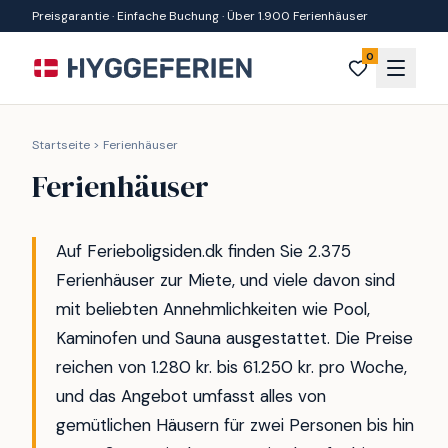
Zum Inhalt springen
Preisgarantie · Einfache Buchung · Über 1.900 Ferienhäuser
0
Startseite
>
Ferienhäuser
Ferienhäuser
Auf Ferieboligsiden.dk finden Sie 2.375
Ferienhäuser zur Miete, und viele davon sind
mit beliebten Annehmlichkeiten wie Pool,
Kaminofen und Sauna ausgestattet. Die Preise
reichen von 1.280 kr. bis 61.250 kr. pro Woche,
und das Angebot umfasst alles von
gemütlichen Häusern für zwei Personen bis hin