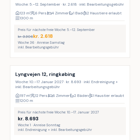
Woche: 5.–12. September · kr. 2.618 · inkl. Bearbeitungsgebühr
123
m²
6 Pers.
4 Zimmer
1 Bad
2 Haustiere erlaubt
1300
m
Preis für nächste freie Woche: 5.–12. September
kr.
2.618
kr.
3.306
Woche 36 · Anreise Samstag
inkl. Bearbeitungsgebühr
Inkl. Endreinigung
Lyngvejen 12, ringkøbing
Woche: 10.–17. Januar 2027 · kr. 8.693 · inkl. Endreinigung +
inkl. Bearbeitungsgebühr
197
m²
12 Pers.
6 Zimmer
2 Bäder
1 Haustier erlaubt
1200
m
Preis für nächste freie Woche: 10.–17. Januar 2027
kr.
8.693
Woche 1 · Anreise Sonntag
inkl. Endreinigung + inkl. Bearbeitungsgebühr