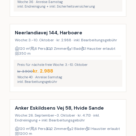
Woche 36 · Anreise Samstag
inkl. Endreinigung + inkl. Sicherheitsversicherung
Neerlandiavej 144, Harboøre
Woche: 3.–10. Oktober · kr. 2.988 · inkl. Bearbeitungsgebühr
120
m²
6 Pers.
3 Zimmer
1 Bad
1 Haustier erlaubt
350
m
Preis für nächste freie Woche: 3.–10. Oktober
kr.
2.988
kr.
3.900
Woche 40 · Anreise Samstag
inkl. Bearbeitungsgebühr
Inkl. Endreinigung
Anker Eskildsens Vej 58, Hvide Sande
Woche: 26. September–3. Oktober · kr. 4.713 · inkl.
Endreinigung + inkl. Bearbeitungsgebühr
120
m²
6 Pers.
2 Zimmer
2 Bäder
1 Haustier erlaubt
1200
m