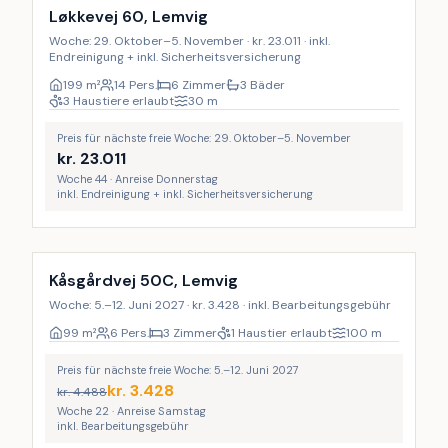
9
%
Løkkevej 60, Lemvig
Woche: 29. Oktober–5. November · kr. 23.011 · inkl.
Endreinigung + inkl. Sicherheitsversicherung
199
m²
14 Pers.
6 Zimmer
3 Bäder
3 Haustiere erlaubt
30
m
Preis für nächste freie Woche: 29. Oktober–5. November
kr.
23.011
Woche 44 · Anreise Donnerstag
inkl. Endreinigung + inkl. Sicherheitsversicherung
Kåsgårdvej 50C, Lemvig
Woche: 5.–12. Juni 2027 · kr. 3.428 · inkl. Bearbeitungsgebühr
99
m²
6 Pers.
3 Zimmer
1 Haustier erlaubt
100
m
Preis für nächste freie Woche: 5.–12. Juni 2027
kr.
3.428
kr.
4.488
Woche 22 · Anreise Samstag
inkl. Bearbeitungsgebühr