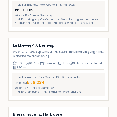
Preis für nächste freie Woche: 1.–8. Mai 2027
kr.
10.135
Woche 17 · Anreise Samstag
Inkl. Endreinigung. Gebühren und Versicherung werden bei der
Buchung hinzugefügt — der Endpreis wird dort angezeigt.
Inkl. Endreinigung
9
%
Løkkevej 47, Lemvig
Woche: 19.–26. September · kr. 8.234 · inkl. Endreinigung + inkl.
Sicherheitsversicherung
150
m²
6 Pers.
3 Zimmer
1 Bad
3 Haustiere erlaubt
230
m
Preis für nächste freie Woche: 19.–26. September
kr.
8.234
kr.
8.981
Woche 38 · Anreise Samstag
inkl. Endreinigung + inkl. Sicherheitsversicherung
LAST MINUTE
Bjerrumsvej 2, Harboøre