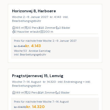
Horizonvej 8, Harboøre
Woche: 2.–9. Januar 2027 · kr. 4.143 · inkl.
Bearbeitungsgebühr
165
m²
10 Pers.
5 Zimmer
2 Bäder
1 Haustier erlaubt
200
m
Preis für nächste freie Woche: 2.–9. Januar 2027
kr.
4.143
kr.
5.414
Woche 53 · Anreise Samstag
inkl. Bearbeitungsgebühr
Inkl. Endreinigung
LAST MINUTE
Pragtstjernevej 15, Lemvig
Woche: 7.–14. August · kr. 14.320 · inkl. Endreinigung + inkl.
Bearbeitungsgebühr
149
m²
12 Pers.
4 Zimmer
2 Bäder
Preis für nächste freie Woche: 7.–14. August
kr.
14.320
kr.
17.470