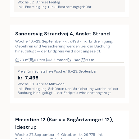
Woche 32 · Anreise Freitag
inkl. Endreinigung + inkl. Bearbeitungsgebühr
Inkl. Endreinigung
Sandersvig Strandvej 4, Anslet Strand
Woche: 16.–23. September · kr. 7.498 · Inkl. Endreinigung.
Gebühren und Versicherung werden bei der Buchung
hinzugefügt — der Endpreis wird dort angezeigt.
70
m²
6 Pers.
3 Zimmer
1 Bad
20
m
Preis für nächste freie Woche: 16.–23. September
kr.
7.498
Woche 38 · Anreise Mittwoch
Inkl. Endreinigung. Gebühren und Versicherung werden bei der
Buchung hinzugefügt — der Endpreis wird dort angezeigt.
Inkl. Endreinigung
9
%
Elmestien 12 (Kør via Søgårdvænget 12),
Idestrup
Woche: 27. September–4. Oktober · kr. 29.775 · inkl.