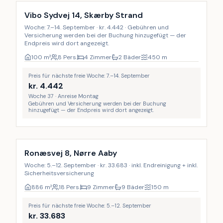
Vibo Sydvej 14, Skærby Strand
Woche: 7.–14. September · kr. 4.442 · Gebühren und
Versicherung werden bei der Buchung hinzugefügt — der
Endpreis wird dort angezeigt.
100
m²
8 Pers.
4 Zimmer
2 Bäder
450
m
Preis für nächste freie Woche: 7.–14. September
kr.
4.442
Woche 37 · Anreise Montag
Gebühren und Versicherung werden bei der Buchung
hinzugefügt — der Endpreis wird dort angezeigt.
Inkl. Endreinigung
9
%
Ronæsvej 8, Nørre Aaby
Woche: 5.–12. September · kr. 33.683 · inkl. Endreinigung + inkl.
Sicherheitsversicherung
886
m²
18 Pers.
9 Zimmer
9 Bäder
150
m
Preis für nächste freie Woche: 5.–12. September
kr.
33.683