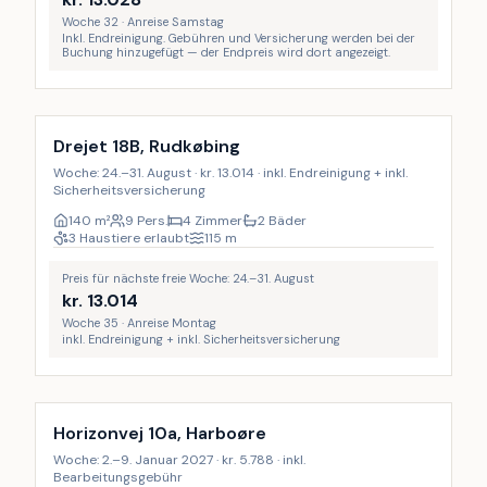
Woche 32 · Anreise Samstag
Inkl. Endreinigung. Gebühren und Versicherung werden bei der
Buchung hinzugefügt — der Endpreis wird dort angezeigt.
Inkl. Endreinigung
9
%
Drejet 18B, Rudkøbing
Woche: 24.–31. August · kr. 13.014 · inkl. Endreinigung + inkl.
Sicherheitsversicherung
140
m²
9 Pers.
4 Zimmer
2 Bäder
3 Haustiere erlaubt
115
m
Preis für nächste freie Woche: 24.–31. August
kr.
13.014
Woche 35 · Anreise Montag
inkl. Endreinigung + inkl. Sicherheitsversicherung
Horizonvej 10a, Harboøre
Woche: 2.–9. Januar 2027 · kr. 5.788 · inkl.
Bearbeitungsgebühr