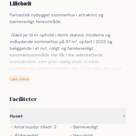
Lillebælt
Fantastisk nybygget sommerhus i attraktivt og 
børnevenligt ferieområde
 Glæd jer til et ophold i dette skønne, moderne og 
indbydende sommerhus på 97 m², opført i 2023 og 
beliggende i et nyt, roligt og familievenligt 
sommerhusområde. Her får I fire velindrettede 
soveværelser, som giver rigelig plads til både 
børnefamilier, bedsteforældre eller to familier, der rejser 
sammen. Huset er bygget i kvalitetsmaterialer og har en 
Læs mere
lys og behagelig atmosfære. Udenfor er der et 
vildmarksbad, der indbyder til ren afslapning.
Faciliteter
 Området er ideelt for børnefamilier, da det byder på 
trygge omgivelser, masser af natur og nem adgang til 
aktiviteter, som både store og små kan glæde sig til. 
Huset
20km fra huset finder I et nyt og stort badeland, hvor 
Antal husdyr tilladt: 2
Børnevenligt
familiens vandhunde kan boltre sig i timevis – perfekt til 
både regnfulde og solrige dage.
Ældrevenligt
Havudsigt