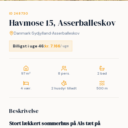
ID 248730
Havmose 15, Asserballeskov
Danmark
›
Sydjylland
›
Asserballeskov
Billigst i uge 46:
kr. 7.166
/ uge
97 m²
8 pers.
2 bad
4 vær.
2 husdyr tilladt
500 m
Beskrivelse
Stort lækkert sommerhus på Als tæt på