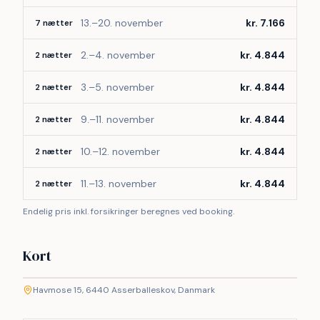
13.–20. november
kr. 7.166
7 nætter
2.–4. november
kr. 4.844
2 nætter
3.–5. november
kr. 4.844
2 nætter
9.–11. november
kr. 4.844
2 nætter
10.–12. november
kr. 4.844
2 nætter
11.–13. november
kr. 4.844
2 nætter
Endelig pris inkl. forsikringer beregnes ved booking.
Kort
©
etMap
Havmose 15, 6440 Asserballeskov, Danmark
+
−