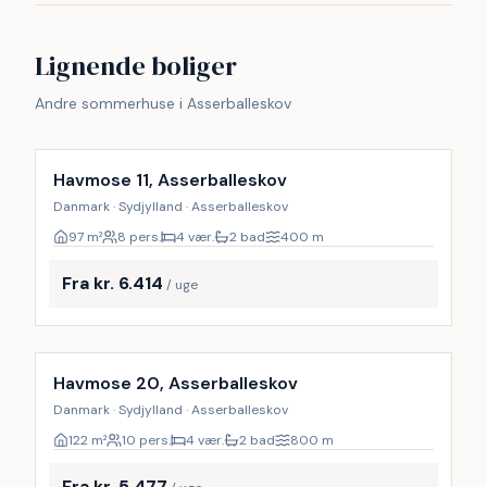
Lignende boliger
Andre sommerhuse i Asserballeskov
Havmose 11, Asserballeskov
Danmark · Sydjylland · Asserballeskov
97
m²
8 pers.
4 vær.
2 bad
400
m
Fra kr. 6.414
/ uge
Inkl. rengøring
Havmose 20, Asserballeskov
Danmark · Sydjylland · Asserballeskov
122
m²
10 pers.
4 vær.
2 bad
800
m
Fra kr. 5.477