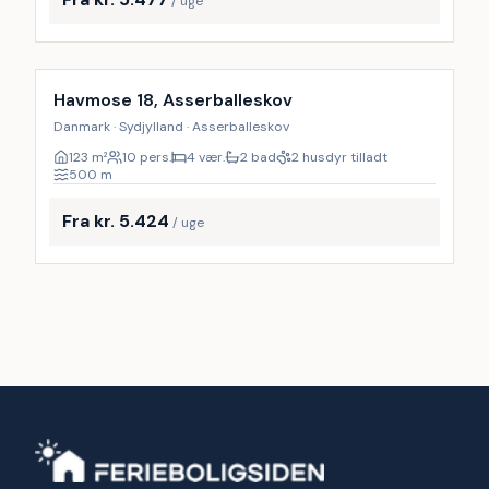
/ uge
Inkl. rengøring
Havmose 18, Asserballeskov
Danmark · Sydjylland · Asserballeskov
123
m²
10 pers.
4 vær.
2 bad
2 husdyr tilladt
500
m
Fra kr. 5.424
/ uge