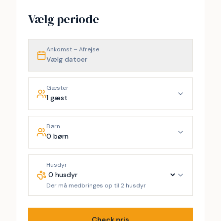
Vælg periode
Ankomst – Afrejse
Vælg datoer
Gæster
1 gæst
Børn
0 børn
Husdyr
Der må medbringes op til 2 husdyr
Check pris