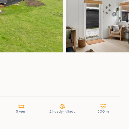
5 vær.
2 husdyr tilladt
500 m