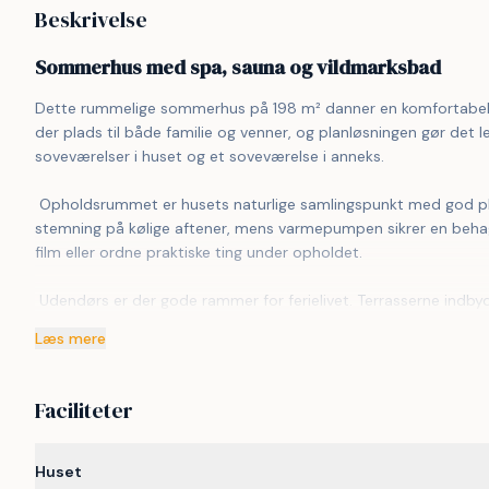
Beskrivelse
Sommerhus med spa, sauna og vildmarksbad
Dette rummelige sommerhus på 198 m² danner en komfortabel r
der plads til både familie og venner, og planløsningen gør det 
soveværelser i huset og et soveværelse i anneks.
 Opholdsrummet er husets naturlige samlingspunkt med god plads til fælles måltider og afslapning. Brændeovnen skaber 
stemning på kølige aftener, mens varmepumpen sikrer en behage
film eller ordne praktiske ting under opholdet.
 Udendørs er der gode rammer for ferielivet. Terrasserne indbyder til lange aftener i det fri, og efter en dag ved vandet kan I 
slappe af i vildmarksbadet (mod betaling). Elbilen kan lades ve
Læs mere
 Området ved Limfjorden er kendt for sit rolige vand og børnevenlige strande. Her er gode muligheder for badning, kajak, 
paddleboard og fiskeri. Små havnebyer byder på is, lokale spise
Faciliteter
ruter til gå- og cykelture med udsigt over fjorden.
 I det varierede Himmerland finder I både skove, åbne landskaber og hyggelige udflugtsmål. Golfbaner, legeoplevelser for børn 
Huset