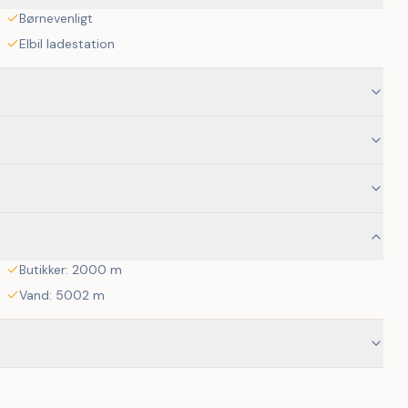
ver jer frihed til at kombinere rolige dage ved vandet med aktive 
Børnevenligt
Elbil ladestation
Butikker: 2000 m
Vand: 5002 m