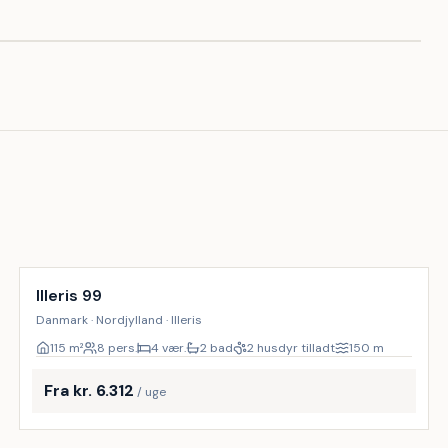
Inkl. rengøring
Illeris 99
Danmark · Nordjylland · Illeris
115
m²
8 pers.
4 vær.
2 bad
2 husdyr tilladt
150
m
Fra kr. 6.312
/ uge