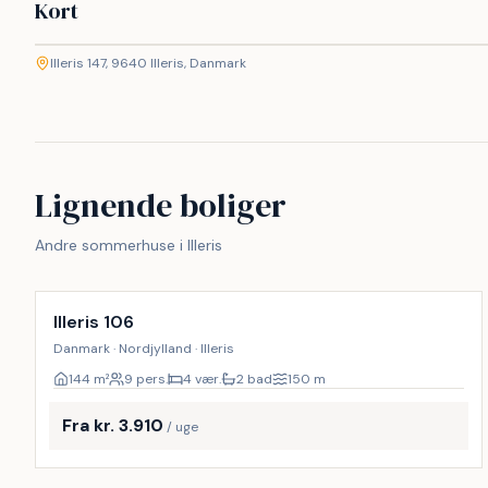
Kort
©
etMap
Illeris 147, 9640 Illeris, Danmark
+
−
Lignende boliger
Andre sommerhuse i Illeris
Illeris 106
Danmark · Nordjylland · Illeris
144
m²
9 pers.
4 vær.
2 bad
150
m
Fra kr. 3.910
/ uge