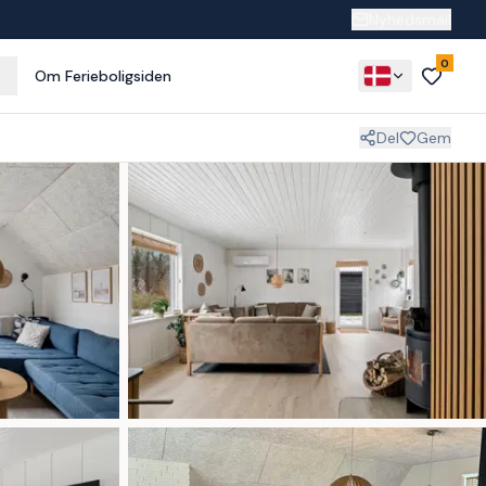
Nyhedsmail
0
Om Ferieboligsiden
Del
Gem