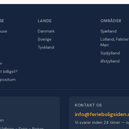
SE
LANDE
OMRÅDER
huse
Danmark
Sjælland
Sverige
Lolland, Falste
Møn
Tyskland
Sydjylland
Østjylland
er
 billigst?
epositum
KONTAKT OS
info@ferieboligsiden.
en
Vi svarer inden 24 timer — o
dlejes - Ferie - Rejser