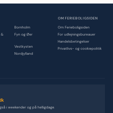
OM FERIEBOLIGSIDEN
Bornholm
Om Ferieboligsiden
r &
Fyn og Øer
For udlejningsbureauer
Handelsbetingelser
Vestkysten
Privatlivs- og cookiepolitik
Nordjylland
dk
gså i weekender og på helligdage.