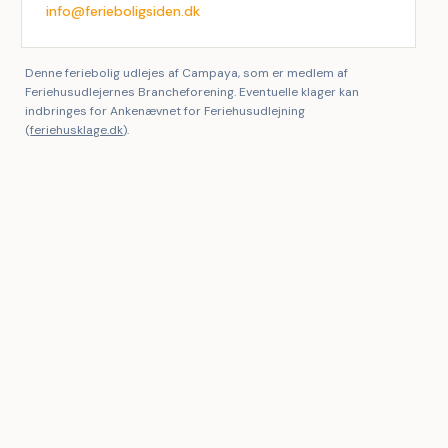
info@ferieboligsiden.dk
Denne feriebolig udlejes af Campaya, som er medlem af
Feriehusudlejernes Brancheforening. Eventuelle klager kan
indbringes for Ankenævnet for Feriehusudlejning
(
feriehusklage.dk
).