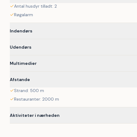
og små attraktioner ligger inden for overskuelig afstand. Det gi
Antal husdyr tilladt: 2
oplevelser i naturen.
Røgalarm
 Udlejes ikke til ungdomsgrupper.
Indendørs
Udendørs
Multimedier
Afstande
Strand: 500 m
Restauranter: 2000 m
Aktiviteter i nærheden