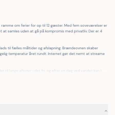
amme om ferier for op til 12 gæster. Med fem soveværelser er 
let at samles uden at gå på kompromis med privatliv. Der er 4 
lig temperatur året rundt. Internet gør det nemt at streame 
d huset, og der er kun 500 meter til kysten.
steder og maritim stemning, mens stier langs kysten giver fine 