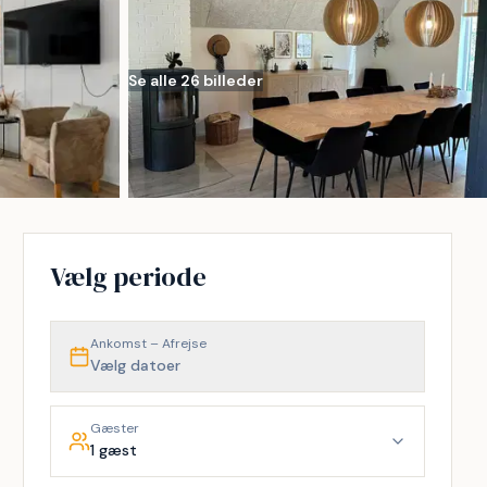
Se alle 26 billeder
Vælg periode
Ankomst – Afrejse
Vælg datoer
Gæster
1 gæst