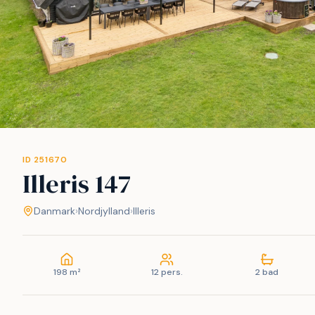
ID 251670
Illeris 147
Danmark
›
Nordjylland
›
Illeris
198 m²
12 pers.
2 bad