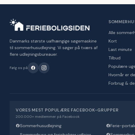
SOMMERHU
Alle sommer
Danmarks største uafhængige søgemaskine
Kort
til sommerhusudlejning. Vi søger på tværs af
Last minute
flere udlejningsbureauer.
Tilbud
Populære ug
Følg os på
Hvornår er det
Forbrug & d
VORES MEST POPULÆRE FACEBOOK-GRUPPER
200.000+ medlemmer på Facebook
Sommerhusudlejning
Ferie-portal
Sommerhuse og ferieboliger udlejes
Sommerhus U