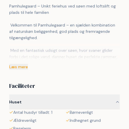
Pamhulegaard – Unikt feriehus ved søen med loftslift og 
plads til hele familien
 Velkommen til Pamhulegaard – en sjælden kombination 
af naturskøn beliggenhed, god plads og fremragende 
tilgængelighed.
 Med en fantastisk udsigt over søen, hvor svaner glider 
forbi i det rolige vand, danner huset de perfekte rammer 
for en afslappende ferie med familie, venner eller flere 
Læs mere
generationer samlet under samme tag.
 Her er højt til loftet – både bogstaveligt og i overført 
Faciliteter
betydning. De store fællesarealer giver plads til samvær, 
hygge og aktiviteter, mens de smukke omgivelser inviterer 
til ro og fordybelse.
Huset
Antal husdyr tilladt: 1
Børnevenligt
 ━━━━━━━━━━
Ældrevenligt
Indhegnet grund
 PLADS TIL MANGE – INDE OG UDE
Røgalarm