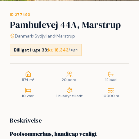
ID 277493
Pamhulevej 44A, Marstrup
Danmark
›
Sydjylland
›
Marstrup
Billigst i uge 38:
kr. 18.343
/ uge
574 m²
20 pers.
12 bad
10 vær.
1 husdyr tilladt
10000 m
Beskrivelse
Poolsommerhus, handicap venligt