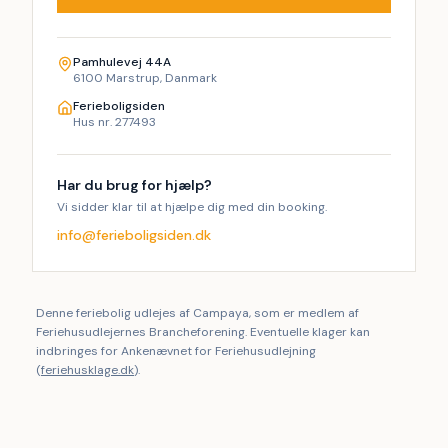
 På Pamhulegaard er det let at sænke tempoet. Nyd 
udsigten over søen, saml familien omkring grillen, tag en 
dyst i billard eller bordtennis, eller gå en tur i skoven lige 
Pamhulevej 44A
uden for døren.
6100 Marstrup, Danmark
Ferieboligsiden
 Her får I ikke blot et feriehus – men et sted, hvor 
Hus nr. 277493
generationer mødes, hvor alle kan være med, og hvor 
minder skabes i naturskønne omgivelser.
Har du brug for hjælp?
 Velkommen til Pamhulegaard. Vi glæder os til at danne 
Vi sidder klar til at hjælpe dig med din booking.
rammen om jeres næste ferie.
info@ferieboligsiden.dk
Denne feriebolig udlejes af Campaya, som er medlem af
Feriehusudlejernes Brancheforening. Eventuelle klager kan
indbringes for Ankenævnet for Feriehusudlejning
(
feriehusklage.dk
).