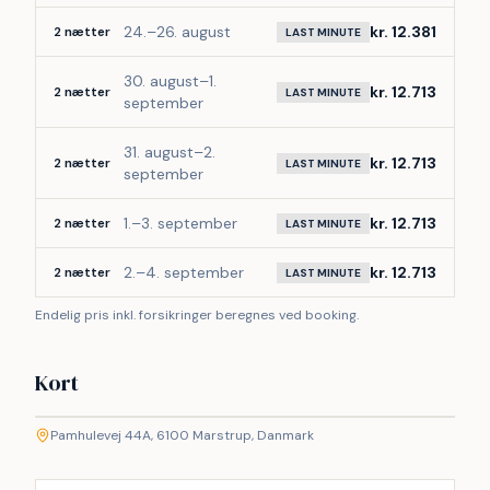
24.–26. august
kr. 12.381
2 nætter
LAST MINUTE
 Pamhulegaard ligger midt i noget af Sønderjyllands 
smukkeste natur.
30. august–1.
kr. 12.713
2 nætter
LAST MINUTE
september
 Fra huset er der kort afstand til Pamhule Skov med sine 
mange vandre- og cykelstier, den populære Dyrehave 
31. august–2.
kr. 12.713
2 nætter
med fritgående dådyr samt de naturskønne omgivelser 
LAST MINUTE
september
ved Hindemade. Her kan I opleve skov, søer, dyreliv og 
fredfyldte landskaber året rundt.
1.–3. september
kr. 12.713
2 nætter
LAST MINUTE
 Området er perfekt til både aktive feriedage og stille 
2.–4. september
kr. 12.713
2 nætter
LAST MINUTE
stunder i naturen.
Endelig pris inkl. forsikringer beregnes ved booking.
 ━━━━━━━━━━
Kort
 OPLEVELSER INDEN FOR EN TIMES KØRSEL
©
etMap
 Pamhulegaard er samtidig et ideelt udgangspunkt for 
Pamhulevej 44A, 6100 Marstrup, Danmark
+
nogle af Danmarks mest populære attraktioner.
−